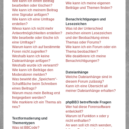
Wie kann ich einen Beitrag
Wie kann ich meine eigenen
bearbeiten oder löschen?
Beiträge und Themen finden?
Wie kann ich meinem Beitrag
eine Signatur anfügen?
Wie kann ich eine Umfrage
Benachrichtigungen und
erstellen?
Lesezeichen
Wieso kann ich nicht mehr
Was ist der Unterschied
Antwortmöglichkeiten erstellen?
zwischen einem Lesezeichen
Wie bearbeite oder lösche ich
und der Beobachtung eines
eine Umfrage?
Themas oder Forums?
Warum kann ich auf bestimmte
Wie kann ich ein Forum oder ein
Foren nicht zugreifen?
Thema beobachten?
Weshalb kann ich keine
Wie deaktiviere ich meine
Dateianhänge anfügen?
Benachrichtigungen?
Weshalb wurde ich verwarnt?
Wie kann ich Beiträge den
Dateianhänge
Moderatoren melden?
Welche Dateianhänge sind in
Was bewirkt die „Speichern“-
diesem Forum zulässig?
Schaltfläche beim Schreiben
Kann ich eine Übersicht all
eines Beitrags?
meiner Dateianhänge erhalten?
Warum muss mein Beitrag erst
freigegeben werden?
Wie markiere ich ein Thema als
phpBB3 betreffende Fragen
neu?
Wer hat diese Forensoftware
entwickelt?
Warum ist Funktion x oder y
Textformatierung und
nicht enthalten?
Thementypen
An wen soll ich mich wenden,
Was ist BBCode?