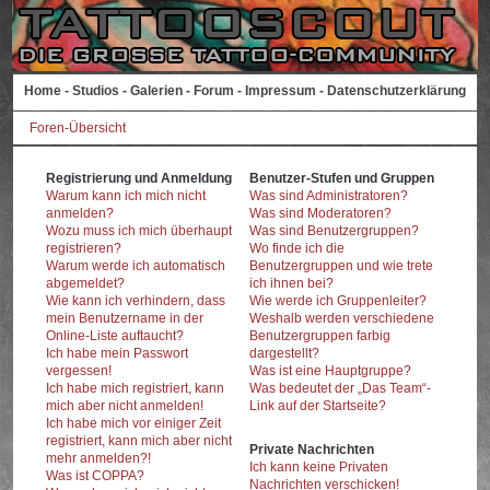
Home
-
Studios
-
Galerien
-
Forum
-
Impressum
-
Datenschutzerklärung
Foren-Übersicht
Registrierung und Anmeldung
Benutzer-Stufen und Gruppen
Warum kann ich mich nicht
Was sind Administratoren?
anmelden?
Was sind Moderatoren?
Wozu muss ich mich überhaupt
Was sind Benutzergruppen?
registrieren?
Wo finde ich die
Warum werde ich automatisch
Benutzergruppen und wie trete
abgemeldet?
ich ihnen bei?
Wie kann ich verhindern, dass
Wie werde ich Gruppenleiter?
mein Benutzername in der
Weshalb werden verschiedene
Online-Liste auftaucht?
Benutzergruppen farbig
Ich habe mein Passwort
dargestellt?
vergessen!
Was ist eine Hauptgruppe?
Ich habe mich registriert, kann
Was bedeutet der „Das Team“-
mich aber nicht anmelden!
Link auf der Startseite?
Ich habe mich vor einiger Zeit
registriert, kann mich aber nicht
Private Nachrichten
mehr anmelden?!
Ich kann keine Privaten
Was ist COPPA?
Nachrichten verschicken!