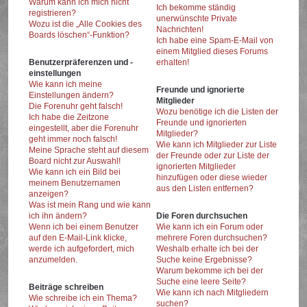
Warum kann ich mich nicht
Ich bekomme ständig
registrieren?
unerwünschte Private
Wozu ist die „Alle Cookies des
Nachrichten!
Boards löschen“-Funktion?
Ich habe eine Spam-E-Mail von
einem Mitglied dieses Forums
Benutzerpräferenzen und -
erhalten!
einstellungen
Wie kann ich meine
Freunde und ignorierte
Einstellungen ändern?
Mitglieder
Die Forenuhr geht falsch!
Wozu benötige ich die Listen der
Ich habe die Zeitzone
Freunde und ignorierten
eingestellt, aber die Forenuhr
Mitglieder?
geht immer noch falsch!
Wie kann ich Mitglieder zur Liste
Meine Sprache steht auf diesem
der Freunde oder zur Liste der
Board nicht zur Auswahl!
ignorierten Mitglieder
Wie kann ich ein Bild bei
hinzufügen oder diese wieder
meinem Benutzernamen
aus den Listen entfernen?
anzeigen?
Was ist mein Rang und wie kann
ich ihn ändern?
Die Foren durchsuchen
Wenn ich bei einem Benutzer
Wie kann ich ein Forum oder
auf den E-Mail-Link klicke,
mehrere Foren durchsuchen?
werde ich aufgefordert, mich
Weshalb erhalte ich bei der
anzumelden.
Suche keine Ergebnisse?
Warum bekomme ich bei der
Suche eine leere Seite?
Beiträge schreiben
Wie kann ich nach Mitgliedern
Wie schreibe ich ein Thema?
suchen?