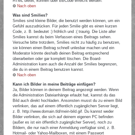
HTML bietet, können über BBCode erreicht werden.
Nach oben
Was sind Smilies?
Smilies sind kleine Bilder, die benutzt werden können, um ein
Gefühl auszudrücken. Für jeden Smilie gibt es einen kurzen
Code, z. B. bedeutet :) fröhlich und :( traurig. Die Liste aller
Smilies kannst du beim Verfassen eines Beitrags sehen.
Versuche bitte trotzdem, Smilies nicht zu häufig zu benutzen,
sie können einen Beitrag schnell unlesbar machen und ein
Moderator könnte deshalb deinen Beitrag entsprechend
überarbeiten oder gar komplett löschen. Die Board-
Administration kann auch die Anzahl der Smilies begrenzen,
die du in einem Beitrag benutzen kannst.
Nach oben
Kann ich Bilder in meine Beiträge einfügen?
Ja, Bilder können in deinem Beitrag angezeigt werden. Wenn
die Administration Dateianhänge erlaubt hat, kannst du das
Bild auch direkt hochladen. Ansonsten musst du zu einem Bild
verlinken, das auf einem öffentlich zugänglichen Server liegt,
z. B. http://www.domain.tld/mein-bild.gif. Du kannst weder
Bilder verlinken, die sich auf deinem eigenen PC befinden
(außer es ist ein öffentlich zugänglicher Server), noch zu
Bildern, die nur nach einer Anmeldung verfügbar sind, z. B.
Hotmail- oder Yahoo-Mailboxen, mit einem Passwort