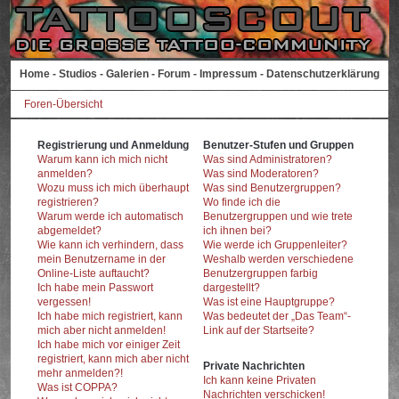
Home
-
Studios
-
Galerien
-
Forum
-
Impressum
-
Datenschutzerklärung
Foren-Übersicht
Registrierung und Anmeldung
Benutzer-Stufen und Gruppen
Warum kann ich mich nicht
Was sind Administratoren?
anmelden?
Was sind Moderatoren?
Wozu muss ich mich überhaupt
Was sind Benutzergruppen?
registrieren?
Wo finde ich die
Warum werde ich automatisch
Benutzergruppen und wie trete
abgemeldet?
ich ihnen bei?
Wie kann ich verhindern, dass
Wie werde ich Gruppenleiter?
mein Benutzername in der
Weshalb werden verschiedene
Online-Liste auftaucht?
Benutzergruppen farbig
Ich habe mein Passwort
dargestellt?
vergessen!
Was ist eine Hauptgruppe?
Ich habe mich registriert, kann
Was bedeutet der „Das Team“-
mich aber nicht anmelden!
Link auf der Startseite?
Ich habe mich vor einiger Zeit
registriert, kann mich aber nicht
Private Nachrichten
mehr anmelden?!
Ich kann keine Privaten
Was ist COPPA?
Nachrichten verschicken!