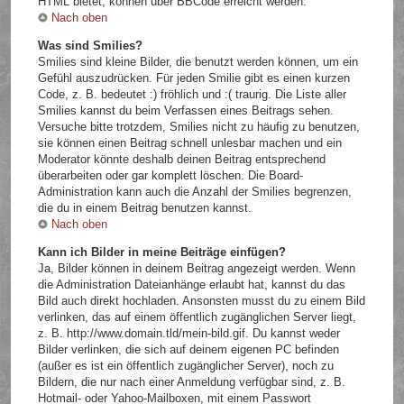
HTML bietet, können über BBCode erreicht werden.
Nach oben
Was sind Smilies?
Smilies sind kleine Bilder, die benutzt werden können, um ein
Gefühl auszudrücken. Für jeden Smilie gibt es einen kurzen
Code, z. B. bedeutet :) fröhlich und :( traurig. Die Liste aller
Smilies kannst du beim Verfassen eines Beitrags sehen.
Versuche bitte trotzdem, Smilies nicht zu häufig zu benutzen,
sie können einen Beitrag schnell unlesbar machen und ein
Moderator könnte deshalb deinen Beitrag entsprechend
überarbeiten oder gar komplett löschen. Die Board-
Administration kann auch die Anzahl der Smilies begrenzen,
die du in einem Beitrag benutzen kannst.
Nach oben
Kann ich Bilder in meine Beiträge einfügen?
Ja, Bilder können in deinem Beitrag angezeigt werden. Wenn
die Administration Dateianhänge erlaubt hat, kannst du das
Bild auch direkt hochladen. Ansonsten musst du zu einem Bild
verlinken, das auf einem öffentlich zugänglichen Server liegt,
z. B. http://www.domain.tld/mein-bild.gif. Du kannst weder
Bilder verlinken, die sich auf deinem eigenen PC befinden
(außer es ist ein öffentlich zugänglicher Server), noch zu
Bildern, die nur nach einer Anmeldung verfügbar sind, z. B.
Hotmail- oder Yahoo-Mailboxen, mit einem Passwort