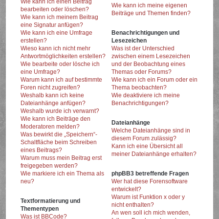
Wie kann ich einen Beitrag
Wie kann ich meine eigenen
bearbeiten oder löschen?
Beiträge und Themen finden?
Wie kann ich meinem Beitrag
eine Signatur anfügen?
Wie kann ich eine Umfrage
Benachrichtigungen und
erstellen?
Lesezeichen
Wieso kann ich nicht mehr
Was ist der Unterschied
Antwortmöglichkeiten erstellen?
zwischen einem Lesezeichen
Wie bearbeite oder lösche ich
und der Beobachtung eines
eine Umfrage?
Themas oder Forums?
Warum kann ich auf bestimmte
Wie kann ich ein Forum oder ein
Foren nicht zugreifen?
Thema beobachten?
Weshalb kann ich keine
Wie deaktiviere ich meine
Dateianhänge anfügen?
Benachrichtigungen?
Weshalb wurde ich verwarnt?
Wie kann ich Beiträge den
Dateianhänge
Moderatoren melden?
Welche Dateianhänge sind in
Was bewirkt die „Speichern“-
diesem Forum zulässig?
Schaltfläche beim Schreiben
Kann ich eine Übersicht all
eines Beitrags?
meiner Dateianhänge erhalten?
Warum muss mein Beitrag erst
freigegeben werden?
Wie markiere ich ein Thema als
phpBB3 betreffende Fragen
neu?
Wer hat diese Forensoftware
entwickelt?
Warum ist Funktion x oder y
Textformatierung und
nicht enthalten?
Thementypen
An wen soll ich mich wenden,
Was ist BBCode?