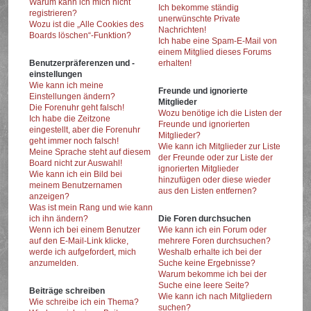
Warum kann ich mich nicht
Ich bekomme ständig
registrieren?
unerwünschte Private
Wozu ist die „Alle Cookies des
Nachrichten!
Boards löschen“-Funktion?
Ich habe eine Spam-E-Mail von
einem Mitglied dieses Forums
Benutzerpräferenzen und -
erhalten!
einstellungen
Wie kann ich meine
Freunde und ignorierte
Einstellungen ändern?
Mitglieder
Die Forenuhr geht falsch!
Wozu benötige ich die Listen der
Ich habe die Zeitzone
Freunde und ignorierten
eingestellt, aber die Forenuhr
Mitglieder?
geht immer noch falsch!
Wie kann ich Mitglieder zur Liste
Meine Sprache steht auf diesem
der Freunde oder zur Liste der
Board nicht zur Auswahl!
ignorierten Mitglieder
Wie kann ich ein Bild bei
hinzufügen oder diese wieder
meinem Benutzernamen
aus den Listen entfernen?
anzeigen?
Was ist mein Rang und wie kann
ich ihn ändern?
Die Foren durchsuchen
Wenn ich bei einem Benutzer
Wie kann ich ein Forum oder
auf den E-Mail-Link klicke,
mehrere Foren durchsuchen?
werde ich aufgefordert, mich
Weshalb erhalte ich bei der
anzumelden.
Suche keine Ergebnisse?
Warum bekomme ich bei der
Suche eine leere Seite?
Beiträge schreiben
Wie kann ich nach Mitgliedern
Wie schreibe ich ein Thema?
suchen?