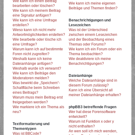
Wie kann ich einen Beitrag
Wie kann ich meine eigenen
bearbeiten oder löschen?
Beiträge und Themen finden?
Wie kann ich meinem Beitrag
eine Signatur anfügen?
Wie kann ich eine Umfrage
Benachrichtigungen und
erstellen?
Lesezeichen
Wieso kann ich nicht mehr
Was ist der Unterschied
Antwortmöglichkeiten erstellen?
zwischen einem Lesezeichen
Wie bearbeite oder lösche ich
und der Beobachtung eines
eine Umfrage?
Themas oder Forums?
Warum kann ich auf bestimmte
Wie kann ich ein Forum oder ein
Foren nicht zugreifen?
Thema beobachten?
Weshalb kann ich keine
Wie deaktiviere ich meine
Dateianhänge anfügen?
Benachrichtigungen?
Weshalb wurde ich verwarnt?
Wie kann ich Beiträge den
Dateianhänge
Moderatoren melden?
Welche Dateianhänge sind in
Was bewirkt die „Speichern“-
diesem Forum zulässig?
Schaltfläche beim Schreiben
Kann ich eine Übersicht all
eines Beitrags?
meiner Dateianhänge erhalten?
Warum muss mein Beitrag erst
freigegeben werden?
Wie markiere ich ein Thema als
phpBB3 betreffende Fragen
neu?
Wer hat diese Forensoftware
entwickelt?
Warum ist Funktion x oder y
Textformatierung und
nicht enthalten?
Thementypen
An wen soll ich mich wenden,
Was ist BBCode?