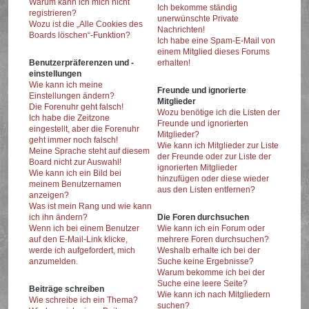
Warum kann ich mich nicht
Ich bekomme ständig
registrieren?
unerwünschte Private
Wozu ist die „Alle Cookies des
Nachrichten!
Boards löschen“-Funktion?
Ich habe eine Spam-E-Mail von
einem Mitglied dieses Forums
Benutzerpräferenzen und -
erhalten!
einstellungen
Wie kann ich meine
Freunde und ignorierte
Einstellungen ändern?
Mitglieder
Die Forenuhr geht falsch!
Wozu benötige ich die Listen der
Ich habe die Zeitzone
Freunde und ignorierten
eingestellt, aber die Forenuhr
Mitglieder?
geht immer noch falsch!
Wie kann ich Mitglieder zur Liste
Meine Sprache steht auf diesem
der Freunde oder zur Liste der
Board nicht zur Auswahl!
ignorierten Mitglieder
Wie kann ich ein Bild bei
hinzufügen oder diese wieder
meinem Benutzernamen
aus den Listen entfernen?
anzeigen?
Was ist mein Rang und wie kann
ich ihn ändern?
Die Foren durchsuchen
Wenn ich bei einem Benutzer
Wie kann ich ein Forum oder
auf den E-Mail-Link klicke,
mehrere Foren durchsuchen?
werde ich aufgefordert, mich
Weshalb erhalte ich bei der
anzumelden.
Suche keine Ergebnisse?
Warum bekomme ich bei der
Suche eine leere Seite?
Beiträge schreiben
Wie kann ich nach Mitgliedern
Wie schreibe ich ein Thema?
suchen?