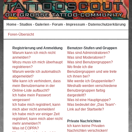
Home
-
Studios
-
Galerien
-
Forum
-
Impressum
-
Datenschutzerklärung
Foren-Übersicht
Registrierung und Anmeldung
Benutzer-Stufen und Gruppen
Warum kann ich mich nicht
Was sind Administratoren?
anmelden?
Was sind Moderatoren?
Wozu muss ich mich überhaupt
Was sind Benutzergruppen?
registrieren?
Wo finde ich die
Warum werde ich automatisch
Benutzergruppen und wie trete
abgemeldet?
ich ihnen bei?
Wie kann ich verhindern, dass
Wie werde ich Gruppenleiter?
mein Benutzername in der
Weshalb werden verschiedene
Online-Liste auftaucht?
Benutzergruppen farbig
Ich habe mein Passwort
dargestellt?
vergessen!
Was ist eine Hauptgruppe?
Ich habe mich registriert, kann
Was bedeutet der „Das Team“-
mich aber nicht anmelden!
Link auf der Startseite?
Ich habe mich vor einiger Zeit
registriert, kann mich aber nicht
Private Nachrichten
mehr anmelden?!
Ich kann keine Privaten
Was ist COPPA?
Nachrichten verschicken!