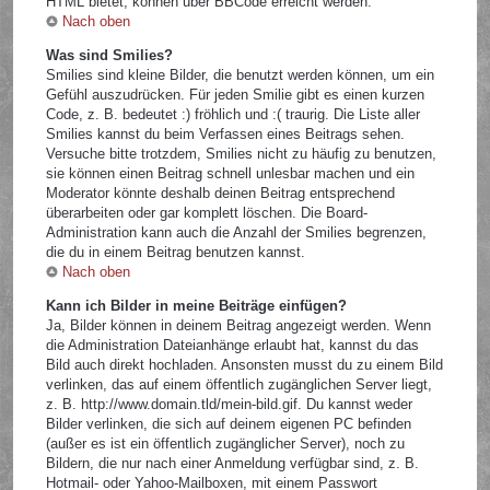
HTML bietet, können über BBCode erreicht werden.
Nach oben
Was sind Smilies?
Smilies sind kleine Bilder, die benutzt werden können, um ein
Gefühl auszudrücken. Für jeden Smilie gibt es einen kurzen
Code, z. B. bedeutet :) fröhlich und :( traurig. Die Liste aller
Smilies kannst du beim Verfassen eines Beitrags sehen.
Versuche bitte trotzdem, Smilies nicht zu häufig zu benutzen,
sie können einen Beitrag schnell unlesbar machen und ein
Moderator könnte deshalb deinen Beitrag entsprechend
überarbeiten oder gar komplett löschen. Die Board-
Administration kann auch die Anzahl der Smilies begrenzen,
die du in einem Beitrag benutzen kannst.
Nach oben
Kann ich Bilder in meine Beiträge einfügen?
Ja, Bilder können in deinem Beitrag angezeigt werden. Wenn
die Administration Dateianhänge erlaubt hat, kannst du das
Bild auch direkt hochladen. Ansonsten musst du zu einem Bild
verlinken, das auf einem öffentlich zugänglichen Server liegt,
z. B. http://www.domain.tld/mein-bild.gif. Du kannst weder
Bilder verlinken, die sich auf deinem eigenen PC befinden
(außer es ist ein öffentlich zugänglicher Server), noch zu
Bildern, die nur nach einer Anmeldung verfügbar sind, z. B.
Hotmail- oder Yahoo-Mailboxen, mit einem Passwort