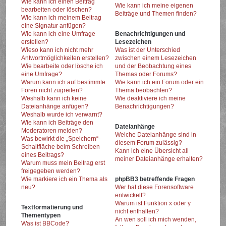
Wie kann ich einen Beitrag
Wie kann ich meine eigenen
bearbeiten oder löschen?
Beiträge und Themen finden?
Wie kann ich meinem Beitrag
eine Signatur anfügen?
Wie kann ich eine Umfrage
Benachrichtigungen und
erstellen?
Lesezeichen
Wieso kann ich nicht mehr
Was ist der Unterschied
Antwortmöglichkeiten erstellen?
zwischen einem Lesezeichen
Wie bearbeite oder lösche ich
und der Beobachtung eines
eine Umfrage?
Themas oder Forums?
Warum kann ich auf bestimmte
Wie kann ich ein Forum oder ein
Foren nicht zugreifen?
Thema beobachten?
Weshalb kann ich keine
Wie deaktiviere ich meine
Dateianhänge anfügen?
Benachrichtigungen?
Weshalb wurde ich verwarnt?
Wie kann ich Beiträge den
Dateianhänge
Moderatoren melden?
Welche Dateianhänge sind in
Was bewirkt die „Speichern“-
diesem Forum zulässig?
Schaltfläche beim Schreiben
Kann ich eine Übersicht all
eines Beitrags?
meiner Dateianhänge erhalten?
Warum muss mein Beitrag erst
freigegeben werden?
Wie markiere ich ein Thema als
phpBB3 betreffende Fragen
neu?
Wer hat diese Forensoftware
entwickelt?
Warum ist Funktion x oder y
Textformatierung und
nicht enthalten?
Thementypen
An wen soll ich mich wenden,
Was ist BBCode?