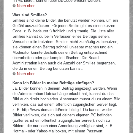
HTML bietet, können über BBCode erreicht werden.
Nach oben
Was sind Smilies?
Smilies sind kleine Bilder, die benutzt werden können, um ein
Gefühl auszudrücken. Für jeden Smilie gibt es einen kurzen
Code, z. B. bedeutet :) fröhlich und :( traurig. Die Liste aller
Smilies kannst du beim Verfassen eines Beitrags sehen.
Versuche bitte trotzdem, Smilies nicht zu häufig zu benutzen,
sie können einen Beitrag schnell unlesbar machen und ein
Moderator könnte deshalb deinen Beitrag entsprechend
überarbeiten oder gar komplett löschen. Die Board-
Administration kann auch die Anzahl der Smilies begrenzen,
die du in einem Beitrag benutzen kannst.
Nach oben
Kann ich Bilder in meine Beiträge einfügen?
Ja, Bilder können in deinem Beitrag angezeigt werden. Wenn
die Administration Dateianhänge erlaubt hat, kannst du das
Bild auch direkt hochladen. Ansonsten musst du zu einem Bild
verlinken, das auf einem öffentlich zugänglichen Server liegt,
z. B. http://www.domain.tld/mein-bild.gif. Du kannst weder
Bilder verlinken, die sich auf deinem eigenen PC befinden
(außer es ist ein öffentlich zugänglicher Server), noch zu
Bildern, die nur nach einer Anmeldung verfügbar sind, z. B.
Hotmail- oder Yahoo-Mailboxen, mit einem Passwort