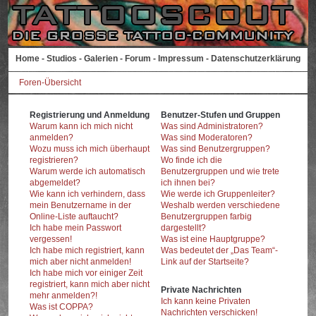
Home
-
Studios
-
Galerien
-
Forum
-
Impressum
-
Datenschutzerklärung
Foren-Übersicht
Registrierung und Anmeldung
Benutzer-Stufen und Gruppen
Warum kann ich mich nicht
Was sind Administratoren?
anmelden?
Was sind Moderatoren?
Wozu muss ich mich überhaupt
Was sind Benutzergruppen?
registrieren?
Wo finde ich die
Warum werde ich automatisch
Benutzergruppen und wie trete
abgemeldet?
ich ihnen bei?
Wie kann ich verhindern, dass
Wie werde ich Gruppenleiter?
mein Benutzername in der
Weshalb werden verschiedene
Online-Liste auftaucht?
Benutzergruppen farbig
Ich habe mein Passwort
dargestellt?
vergessen!
Was ist eine Hauptgruppe?
Ich habe mich registriert, kann
Was bedeutet der „Das Team“-
mich aber nicht anmelden!
Link auf der Startseite?
Ich habe mich vor einiger Zeit
registriert, kann mich aber nicht
Private Nachrichten
mehr anmelden?!
Ich kann keine Privaten
Was ist COPPA?
Nachrichten verschicken!