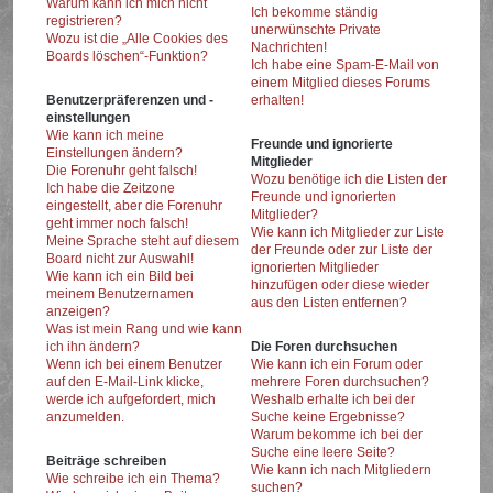
Warum kann ich mich nicht
Ich bekomme ständig
registrieren?
unerwünschte Private
Wozu ist die „Alle Cookies des
Nachrichten!
Boards löschen“-Funktion?
Ich habe eine Spam-E-Mail von
einem Mitglied dieses Forums
Benutzerpräferenzen und -
erhalten!
einstellungen
Wie kann ich meine
Freunde und ignorierte
Einstellungen ändern?
Mitglieder
Die Forenuhr geht falsch!
Wozu benötige ich die Listen der
Ich habe die Zeitzone
Freunde und ignorierten
eingestellt, aber die Forenuhr
Mitglieder?
geht immer noch falsch!
Wie kann ich Mitglieder zur Liste
Meine Sprache steht auf diesem
der Freunde oder zur Liste der
Board nicht zur Auswahl!
ignorierten Mitglieder
Wie kann ich ein Bild bei
hinzufügen oder diese wieder
meinem Benutzernamen
aus den Listen entfernen?
anzeigen?
Was ist mein Rang und wie kann
ich ihn ändern?
Die Foren durchsuchen
Wenn ich bei einem Benutzer
Wie kann ich ein Forum oder
auf den E-Mail-Link klicke,
mehrere Foren durchsuchen?
werde ich aufgefordert, mich
Weshalb erhalte ich bei der
anzumelden.
Suche keine Ergebnisse?
Warum bekomme ich bei der
Suche eine leere Seite?
Beiträge schreiben
Wie kann ich nach Mitgliedern
Wie schreibe ich ein Thema?
suchen?