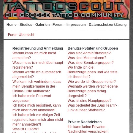
Home
-
Studios
-
Galerien
-
Forum
-
Impressum
-
Datenschutzerklärung
Foren-Übersicht
Registrierung und Anmeldung
Benutzer-Stufen und Gruppen
Warum kann ich mich nicht
Was sind Administratoren?
anmelden?
Was sind Moderatoren?
Wozu muss ich mich überhaupt
Was sind Benutzergruppen?
registrieren?
Wo finde ich die
Warum werde ich automatisch
Benutzergruppen und wie trete
abgemeldet?
ich ihnen bei?
Wie kann ich verhindern, dass
Wie werde ich Gruppenleiter?
mein Benutzername in der
Weshalb werden verschiedene
Online-Liste auftaucht?
Benutzergruppen farbig
Ich habe mein Passwort
dargestellt?
vergessen!
Was ist eine Hauptgruppe?
Ich habe mich registriert, kann
Was bedeutet der „Das Team“-
mich aber nicht anmelden!
Link auf der Startseite?
Ich habe mich vor einiger Zeit
registriert, kann mich aber nicht
Private Nachrichten
mehr anmelden?!
Ich kann keine Privaten
Was ist COPPA?
Nachrichten verschicken!