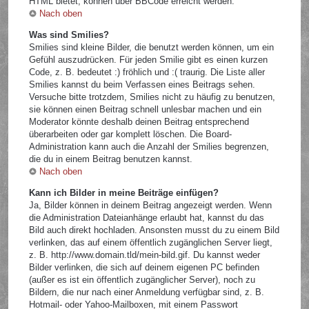
HTML bietet, können über BBCode erreicht werden.
Nach oben
Was sind Smilies?
Smilies sind kleine Bilder, die benutzt werden können, um ein
Gefühl auszudrücken. Für jeden Smilie gibt es einen kurzen
Code, z. B. bedeutet :) fröhlich und :( traurig. Die Liste aller
Smilies kannst du beim Verfassen eines Beitrags sehen.
Versuche bitte trotzdem, Smilies nicht zu häufig zu benutzen,
sie können einen Beitrag schnell unlesbar machen und ein
Moderator könnte deshalb deinen Beitrag entsprechend
überarbeiten oder gar komplett löschen. Die Board-
Administration kann auch die Anzahl der Smilies begrenzen,
die du in einem Beitrag benutzen kannst.
Nach oben
Kann ich Bilder in meine Beiträge einfügen?
Ja, Bilder können in deinem Beitrag angezeigt werden. Wenn
die Administration Dateianhänge erlaubt hat, kannst du das
Bild auch direkt hochladen. Ansonsten musst du zu einem Bild
verlinken, das auf einem öffentlich zugänglichen Server liegt,
z. B. http://www.domain.tld/mein-bild.gif. Du kannst weder
Bilder verlinken, die sich auf deinem eigenen PC befinden
(außer es ist ein öffentlich zugänglicher Server), noch zu
Bildern, die nur nach einer Anmeldung verfügbar sind, z. B.
Hotmail- oder Yahoo-Mailboxen, mit einem Passwort