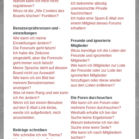
Warum kann ich mich nicht
Ich bekomme ständig
registrieren?
unerwünschte Private
Wozu ist die „Alle Cookies des
Nachrichten!
Boards löschen“-Funktion?
Ich habe eine Spam-E-Mail von
einem Mitglied dieses Forums
Benutzerpräferenzen und -
erhalten!
einstellungen
Wie kann ich meine
Freunde und ignorierte
Einstellungen ändern?
Mitglieder
Die Forenuhr geht falsch!
Wozu benötige ich die Listen der
Ich habe die Zeitzone
Freunde und ignorierten
eingestellt, aber die Forenuhr
Mitglieder?
geht immer noch falsch!
Wie kann ich Mitglieder zur Liste
Meine Sprache steht auf diesem
der Freunde oder zur Liste der
Board nicht zur Auswahl!
ignorierten Mitglieder
Wie kann ich ein Bild bei
hinzufügen oder diese wieder
meinem Benutzernamen
aus den Listen entfernen?
anzeigen?
Was ist mein Rang und wie kann
ich ihn ändern?
Die Foren durchsuchen
Wenn ich bei einem Benutzer
Wie kann ich ein Forum oder
auf den E-Mail-Link klicke,
mehrere Foren durchsuchen?
werde ich aufgefordert, mich
Weshalb erhalte ich bei der
anzumelden.
Suche keine Ergebnisse?
Warum bekomme ich bei der
Suche eine leere Seite?
Beiträge schreiben
Wie kann ich nach Mitgliedern
Wie schreibe ich ein Thema?
suchen?