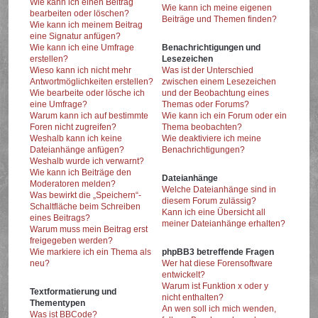
Wie kann ich einen Beitrag
Wie kann ich meine eigenen
bearbeiten oder löschen?
Beiträge und Themen finden?
Wie kann ich meinem Beitrag
eine Signatur anfügen?
Wie kann ich eine Umfrage
Benachrichtigungen und
erstellen?
Lesezeichen
Wieso kann ich nicht mehr
Was ist der Unterschied
Antwortmöglichkeiten erstellen?
zwischen einem Lesezeichen
Wie bearbeite oder lösche ich
und der Beobachtung eines
eine Umfrage?
Themas oder Forums?
Warum kann ich auf bestimmte
Wie kann ich ein Forum oder ein
Foren nicht zugreifen?
Thema beobachten?
Weshalb kann ich keine
Wie deaktiviere ich meine
Dateianhänge anfügen?
Benachrichtigungen?
Weshalb wurde ich verwarnt?
Wie kann ich Beiträge den
Dateianhänge
Moderatoren melden?
Welche Dateianhänge sind in
Was bewirkt die „Speichern“-
diesem Forum zulässig?
Schaltfläche beim Schreiben
Kann ich eine Übersicht all
eines Beitrags?
meiner Dateianhänge erhalten?
Warum muss mein Beitrag erst
freigegeben werden?
Wie markiere ich ein Thema als
phpBB3 betreffende Fragen
neu?
Wer hat diese Forensoftware
entwickelt?
Warum ist Funktion x oder y
Textformatierung und
nicht enthalten?
Thementypen
An wen soll ich mich wenden,
Was ist BBCode?