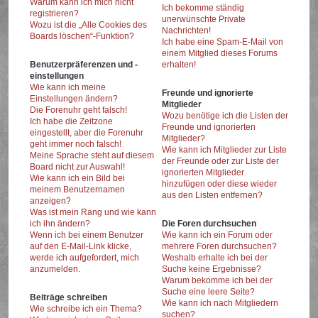
Warum kann ich mich nicht
Ich bekomme ständig
registrieren?
unerwünschte Private
Wozu ist die „Alle Cookies des
Nachrichten!
Boards löschen“-Funktion?
Ich habe eine Spam-E-Mail von
einem Mitglied dieses Forums
Benutzerpräferenzen und -
erhalten!
einstellungen
Wie kann ich meine
Freunde und ignorierte
Einstellungen ändern?
Mitglieder
Die Forenuhr geht falsch!
Wozu benötige ich die Listen der
Ich habe die Zeitzone
Freunde und ignorierten
eingestellt, aber die Forenuhr
Mitglieder?
geht immer noch falsch!
Wie kann ich Mitglieder zur Liste
Meine Sprache steht auf diesem
der Freunde oder zur Liste der
Board nicht zur Auswahl!
ignorierten Mitglieder
Wie kann ich ein Bild bei
hinzufügen oder diese wieder
meinem Benutzernamen
aus den Listen entfernen?
anzeigen?
Was ist mein Rang und wie kann
ich ihn ändern?
Die Foren durchsuchen
Wenn ich bei einem Benutzer
Wie kann ich ein Forum oder
auf den E-Mail-Link klicke,
mehrere Foren durchsuchen?
werde ich aufgefordert, mich
Weshalb erhalte ich bei der
anzumelden.
Suche keine Ergebnisse?
Warum bekomme ich bei der
Suche eine leere Seite?
Beiträge schreiben
Wie kann ich nach Mitgliedern
Wie schreibe ich ein Thema?
suchen?