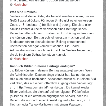
HTML bietet, können über BBCode erreicht werden.
Nach oben
Was sind Smilies?
Smilies sind kleine Bilder, die benutzt werden können, um ein
Gefühl auszudrücken. Für jeden Smilie gibt es einen kurzen
Code, z. B. bedeutet :) fröhlich und :( traurig. Die Liste aller
Smilies kannst du beim Verfassen eines Beitrags sehen.
Versuche bitte trotzdem, Smilies nicht zu häufig zu benutzen,
sie können einen Beitrag schnell unlesbar machen und ein
Moderator könnte deshalb deinen Beitrag entsprechend
überarbeiten oder gar komplett löschen. Die Board-
Administration kann auch die Anzahl der Smilies begrenzen,
die du in einem Beitrag benutzen kannst.
Nach oben
Kann ich Bilder in meine Beiträge einfügen?
Ja, Bilder können in deinem Beitrag angezeigt werden. Wenn
die Administration Dateianhänge erlaubt hat, kannst du das
Bild auch direkt hochladen. Ansonsten musst du zu einem Bild
verlinken, das auf einem öffentlich zugänglichen Server liegt,
z. B. http://www.domain.tld/mein-bild.gif. Du kannst weder
Bilder verlinken, die sich auf deinem eigenen PC befinden
(außer es ist ein öffentlich zugänglicher Server), noch zu
Bildern, die nur nach einer Anmeldung verfügbar sind, z. B.
Hotmail- oder Yahoo-Mailboxen, mit einem Passwort