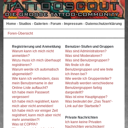
Home
-
Studios
-
Galerien
-
Forum
-
Impressum
-
Datenschutzerklärung
Foren-Übersicht
Registrierung und Anmeldung
Benutzer-Stufen und Gruppen
Warum kann ich mich nicht
Was sind Administratoren?
anmelden?
Was sind Moderatoren?
Wozu muss ich mich überhaupt
Was sind Benutzergruppen?
registrieren?
Wo finde ich die
Warum werde ich automatisch
Benutzergruppen und wie trete
abgemeldet?
ich ihnen bei?
Wie kann ich verhindern, dass
Wie werde ich Gruppenleiter?
mein Benutzername in der
Weshalb werden verschiedene
Online-Liste auftaucht?
Benutzergruppen farbig
Ich habe mein Passwort
dargestellt?
vergessen!
Was ist eine Hauptgruppe?
Ich habe mich registriert, kann
Was bedeutet der „Das Team“-
mich aber nicht anmelden!
Link auf der Startseite?
Ich habe mich vor einiger Zeit
registriert, kann mich aber nicht
Private Nachrichten
mehr anmelden?!
Ich kann keine Privaten
Was ist COPPA?
Nachrichten verschicken!