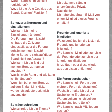
Warum kann ich mich nicht
Ich bekomme ständig
registrieren?
unerwünschte Private
Wozu ist die „Alle Cookies des
Nachrichten!
Boards löschen“-Funktion?
Ich habe eine Spam-E-Mail von
einem Mitglied dieses Forums
Benutzerpräferenzen und -
erhalten!
einstellungen
Wie kann ich meine
Freunde und ignorierte
Einstellungen ändern?
Mitglieder
Die Forenuhr geht falsch!
Wozu benötige ich die Listen der
Ich habe die Zeitzone
Freunde und ignorierten
eingestellt, aber die Forenuhr
Mitglieder?
geht immer noch falsch!
Wie kann ich Mitglieder zur Liste
Meine Sprache steht auf diesem
der Freunde oder zur Liste der
Board nicht zur Auswahl!
ignorierten Mitglieder
Wie kann ich ein Bild bei
hinzufügen oder diese wieder
meinem Benutzernamen
aus den Listen entfernen?
anzeigen?
Was ist mein Rang und wie kann
ich ihn ändern?
Die Foren durchsuchen
Wenn ich bei einem Benutzer
Wie kann ich ein Forum oder
auf den E-Mail-Link klicke,
mehrere Foren durchsuchen?
werde ich aufgefordert, mich
Weshalb erhalte ich bei der
anzumelden.
Suche keine Ergebnisse?
Warum bekomme ich bei der
Suche eine leere Seite?
Beiträge schreiben
Wie kann ich nach Mitgliedern
Wie schreibe ich ein Thema?
suchen?