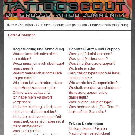
Home
-
Studios
-
Galerien
-
Forum
-
Impressum
-
Datenschutzerklärung
Foren-Übersicht
Registrierung und Anmeldung
Benutzer-Stufen und Gruppen
Warum kann ich mich nicht
Was sind Administratoren?
anmelden?
Was sind Moderatoren?
Wozu muss ich mich überhaupt
Was sind Benutzergruppen?
registrieren?
Wo finde ich die
Warum werde ich automatisch
Benutzergruppen und wie trete
abgemeldet?
ich ihnen bei?
Wie kann ich verhindern, dass
Wie werde ich Gruppenleiter?
mein Benutzername in der
Weshalb werden verschiedene
Online-Liste auftaucht?
Benutzergruppen farbig
Ich habe mein Passwort
dargestellt?
vergessen!
Was ist eine Hauptgruppe?
Ich habe mich registriert, kann
Was bedeutet der „Das Team“-
mich aber nicht anmelden!
Link auf der Startseite?
Ich habe mich vor einiger Zeit
registriert, kann mich aber nicht
Private Nachrichten
mehr anmelden?!
Ich kann keine Privaten
Was ist COPPA?
Nachrichten verschicken!