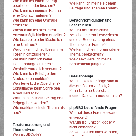
Wie kann ich einen Beitrag
Wie kann ich meine eigenen
bearbeiten oder löschen?
Beiträge und Themen finden?
Wie kann ich meinem Beitrag
eine Signatur anfügen?
Wie kann ich eine Umfrage
Benachrichtigungen und
erstellen?
Lesezeichen
Wieso kann ich nicht mehr
Was ist der Unterschied
Antwortmöglichkeiten erstellen?
zwischen einem Lesezeichen
Wie bearbeite oder lösche ich
und der Beobachtung eines
eine Umfrage?
Themas oder Forums?
Warum kann ich auf bestimmte
Wie kann ich ein Forum oder ein
Foren nicht zugreifen?
Thema beobachten?
Weshalb kann ich keine
Wie deaktiviere ich meine
Dateianhänge anfügen?
Benachrichtigungen?
Weshalb wurde ich verwarnt?
Wie kann ich Beiträge den
Dateianhänge
Moderatoren melden?
Welche Dateianhänge sind in
Was bewirkt die „Speichern“-
diesem Forum zulässig?
Schaltfläche beim Schreiben
Kann ich eine Übersicht all
eines Beitrags?
meiner Dateianhänge erhalten?
Warum muss mein Beitrag erst
freigegeben werden?
Wie markiere ich ein Thema als
phpBB3 betreffende Fragen
neu?
Wer hat diese Forensoftware
entwickelt?
Warum ist Funktion x oder y
Textformatierung und
nicht enthalten?
Thementypen
An wen soll ich mich wenden,
Was ist BBCode?