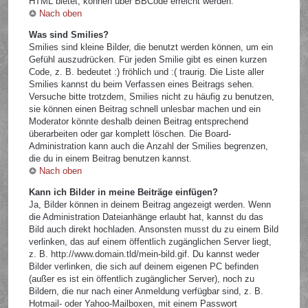
HTML bietet, können über BBCode erreicht werden.
Nach oben
Was sind Smilies?
Smilies sind kleine Bilder, die benutzt werden können, um ein
Gefühl auszudrücken. Für jeden Smilie gibt es einen kurzen
Code, z. B. bedeutet :) fröhlich und :( traurig. Die Liste aller
Smilies kannst du beim Verfassen eines Beitrags sehen.
Versuche bitte trotzdem, Smilies nicht zu häufig zu benutzen,
sie können einen Beitrag schnell unlesbar machen und ein
Moderator könnte deshalb deinen Beitrag entsprechend
überarbeiten oder gar komplett löschen. Die Board-
Administration kann auch die Anzahl der Smilies begrenzen,
die du in einem Beitrag benutzen kannst.
Nach oben
Kann ich Bilder in meine Beiträge einfügen?
Ja, Bilder können in deinem Beitrag angezeigt werden. Wenn
die Administration Dateianhänge erlaubt hat, kannst du das
Bild auch direkt hochladen. Ansonsten musst du zu einem Bild
verlinken, das auf einem öffentlich zugänglichen Server liegt,
z. B. http://www.domain.tld/mein-bild.gif. Du kannst weder
Bilder verlinken, die sich auf deinem eigenen PC befinden
(außer es ist ein öffentlich zugänglicher Server), noch zu
Bildern, die nur nach einer Anmeldung verfügbar sind, z. B.
Hotmail- oder Yahoo-Mailboxen, mit einem Passwort