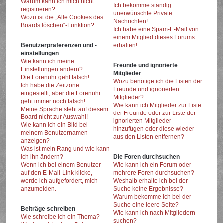
Warum kann ich mich nicht
Ich bekomme ständig
registrieren?
unerwünschte Private
Wozu ist die „Alle Cookies des
Nachrichten!
Boards löschen“-Funktion?
Ich habe eine Spam-E-Mail von
einem Mitglied dieses Forums
Benutzerpräferenzen und -
erhalten!
einstellungen
Wie kann ich meine
Freunde und ignorierte
Einstellungen ändern?
Mitglieder
Die Forenuhr geht falsch!
Wozu benötige ich die Listen der
Ich habe die Zeitzone
Freunde und ignorierten
eingestellt, aber die Forenuhr
Mitglieder?
geht immer noch falsch!
Wie kann ich Mitglieder zur Liste
Meine Sprache steht auf diesem
der Freunde oder zur Liste der
Board nicht zur Auswahl!
ignorierten Mitglieder
Wie kann ich ein Bild bei
hinzufügen oder diese wieder
meinem Benutzernamen
aus den Listen entfernen?
anzeigen?
Was ist mein Rang und wie kann
ich ihn ändern?
Die Foren durchsuchen
Wenn ich bei einem Benutzer
Wie kann ich ein Forum oder
auf den E-Mail-Link klicke,
mehrere Foren durchsuchen?
werde ich aufgefordert, mich
Weshalb erhalte ich bei der
anzumelden.
Suche keine Ergebnisse?
Warum bekomme ich bei der
Suche eine leere Seite?
Beiträge schreiben
Wie kann ich nach Mitgliedern
Wie schreibe ich ein Thema?
suchen?