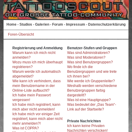
Home
-
Studios
-
Galerien
-
Forum
-
Impressum
-
Datenschutzerklärung
Foren-Übersicht
Registrierung und Anmeldung
Benutzer-Stufen und Gruppen
Warum kann ich mich nicht
Was sind Administratoren?
anmelden?
Was sind Moderatoren?
Wozu muss ich mich überhaupt
Was sind Benutzergruppen?
registrieren?
Wo finde ich die
Warum werde ich automatisch
Benutzergruppen und wie trete
abgemeldet?
ich ihnen bei?
Wie kann ich verhindern, dass
Wie werde ich Gruppenleiter?
mein Benutzername in der
Weshalb werden verschiedene
Online-Liste auftaucht?
Benutzergruppen farbig
Ich habe mein Passwort
dargestellt?
vergessen!
Was ist eine Hauptgruppe?
Ich habe mich registriert, kann
Was bedeutet der „Das Team“-
mich aber nicht anmelden!
Link auf der Startseite?
Ich habe mich vor einiger Zeit
registriert, kann mich aber nicht
Private Nachrichten
mehr anmelden?!
Ich kann keine Privaten
Was ist COPPA?
Nachrichten verschicken!