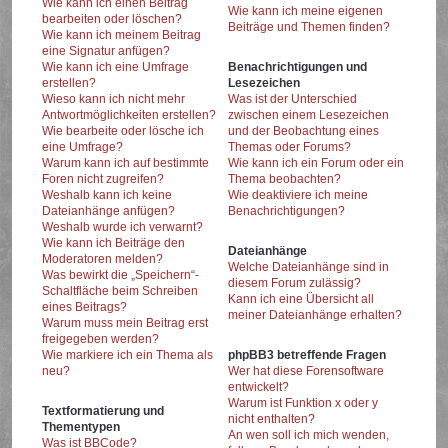
Wie kann ich einen Beitrag
Wie kann ich meine eigenen
bearbeiten oder löschen?
Beiträge und Themen finden?
Wie kann ich meinem Beitrag
eine Signatur anfügen?
Wie kann ich eine Umfrage
Benachrichtigungen und
erstellen?
Lesezeichen
Wieso kann ich nicht mehr
Was ist der Unterschied
Antwortmöglichkeiten erstellen?
zwischen einem Lesezeichen
Wie bearbeite oder lösche ich
und der Beobachtung eines
eine Umfrage?
Themas oder Forums?
Warum kann ich auf bestimmte
Wie kann ich ein Forum oder ein
Foren nicht zugreifen?
Thema beobachten?
Weshalb kann ich keine
Wie deaktiviere ich meine
Dateianhänge anfügen?
Benachrichtigungen?
Weshalb wurde ich verwarnt?
Wie kann ich Beiträge den
Dateianhänge
Moderatoren melden?
Welche Dateianhänge sind in
Was bewirkt die „Speichern“-
diesem Forum zulässig?
Schaltfläche beim Schreiben
Kann ich eine Übersicht all
eines Beitrags?
meiner Dateianhänge erhalten?
Warum muss mein Beitrag erst
freigegeben werden?
Wie markiere ich ein Thema als
phpBB3 betreffende Fragen
neu?
Wer hat diese Forensoftware
entwickelt?
Warum ist Funktion x oder y
Textformatierung und
nicht enthalten?
Thementypen
An wen soll ich mich wenden,
Was ist BBCode?