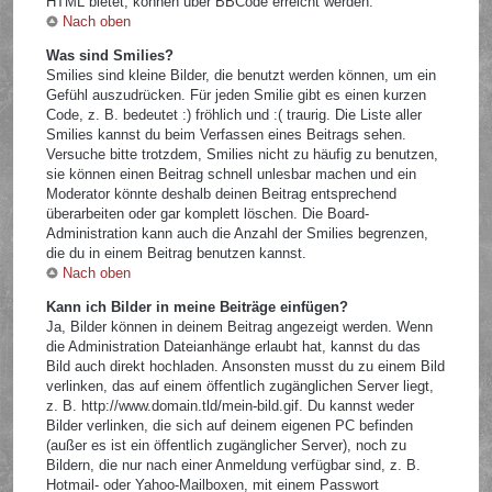
HTML bietet, können über BBCode erreicht werden.
Nach oben
Was sind Smilies?
Smilies sind kleine Bilder, die benutzt werden können, um ein
Gefühl auszudrücken. Für jeden Smilie gibt es einen kurzen
Code, z. B. bedeutet :) fröhlich und :( traurig. Die Liste aller
Smilies kannst du beim Verfassen eines Beitrags sehen.
Versuche bitte trotzdem, Smilies nicht zu häufig zu benutzen,
sie können einen Beitrag schnell unlesbar machen und ein
Moderator könnte deshalb deinen Beitrag entsprechend
überarbeiten oder gar komplett löschen. Die Board-
Administration kann auch die Anzahl der Smilies begrenzen,
die du in einem Beitrag benutzen kannst.
Nach oben
Kann ich Bilder in meine Beiträge einfügen?
Ja, Bilder können in deinem Beitrag angezeigt werden. Wenn
die Administration Dateianhänge erlaubt hat, kannst du das
Bild auch direkt hochladen. Ansonsten musst du zu einem Bild
verlinken, das auf einem öffentlich zugänglichen Server liegt,
z. B. http://www.domain.tld/mein-bild.gif. Du kannst weder
Bilder verlinken, die sich auf deinem eigenen PC befinden
(außer es ist ein öffentlich zugänglicher Server), noch zu
Bildern, die nur nach einer Anmeldung verfügbar sind, z. B.
Hotmail- oder Yahoo-Mailboxen, mit einem Passwort