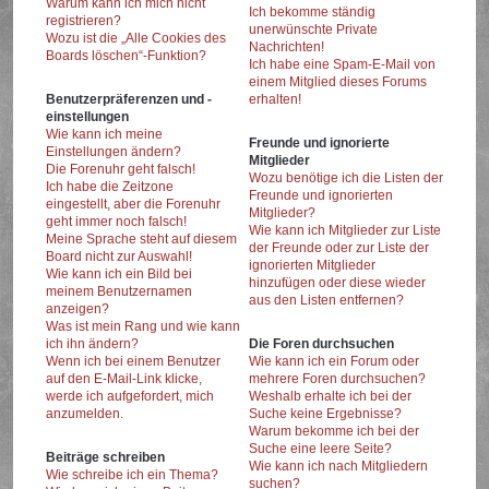
Warum kann ich mich nicht
Ich bekomme ständig
registrieren?
unerwünschte Private
Wozu ist die „Alle Cookies des
Nachrichten!
Boards löschen“-Funktion?
Ich habe eine Spam-E-Mail von
einem Mitglied dieses Forums
Benutzerpräferenzen und -
erhalten!
einstellungen
Wie kann ich meine
Freunde und ignorierte
Einstellungen ändern?
Mitglieder
Die Forenuhr geht falsch!
Wozu benötige ich die Listen der
Ich habe die Zeitzone
Freunde und ignorierten
eingestellt, aber die Forenuhr
Mitglieder?
geht immer noch falsch!
Wie kann ich Mitglieder zur Liste
Meine Sprache steht auf diesem
der Freunde oder zur Liste der
Board nicht zur Auswahl!
ignorierten Mitglieder
Wie kann ich ein Bild bei
hinzufügen oder diese wieder
meinem Benutzernamen
aus den Listen entfernen?
anzeigen?
Was ist mein Rang und wie kann
ich ihn ändern?
Die Foren durchsuchen
Wenn ich bei einem Benutzer
Wie kann ich ein Forum oder
auf den E-Mail-Link klicke,
mehrere Foren durchsuchen?
werde ich aufgefordert, mich
Weshalb erhalte ich bei der
anzumelden.
Suche keine Ergebnisse?
Warum bekomme ich bei der
Suche eine leere Seite?
Beiträge schreiben
Wie kann ich nach Mitgliedern
Wie schreibe ich ein Thema?
suchen?