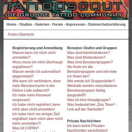
Home
-
Studios
-
Galerien
-
Forum
-
Impressum
-
Datenschutzerklärung
Foren-Übersicht
Registrierung und Anmeldung
Benutzer-Stufen und Gruppen
Warum kann ich mich nicht
Was sind Administratoren?
anmelden?
Was sind Moderatoren?
Wozu muss ich mich überhaupt
Was sind Benutzergruppen?
registrieren?
Wo finde ich die
Warum werde ich automatisch
Benutzergruppen und wie trete
abgemeldet?
ich ihnen bei?
Wie kann ich verhindern, dass
Wie werde ich Gruppenleiter?
mein Benutzername in der
Weshalb werden verschiedene
Online-Liste auftaucht?
Benutzergruppen farbig
Ich habe mein Passwort
dargestellt?
vergessen!
Was ist eine Hauptgruppe?
Ich habe mich registriert, kann
Was bedeutet der „Das Team“-
mich aber nicht anmelden!
Link auf der Startseite?
Ich habe mich vor einiger Zeit
registriert, kann mich aber nicht
Private Nachrichten
mehr anmelden?!
Ich kann keine Privaten
Was ist COPPA?
Nachrichten verschicken!