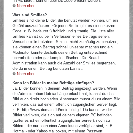
HTML bietet, können über BBCode erreicht werden.
Nach oben
Was sind Smilies?
Smilies sind kleine Bilder, die benutzt werden können, um ein
Gefühl auszudrücken. Für jeden Smilie gibt es einen kurzen
Code, z. B. bedeutet :) fröhlich und :( traurig. Die Liste aller
Smilies kannst du beim Verfassen eines Beitrags sehen.
Versuche bitte trotzdem, Smilies nicht zu häufig zu benutzen,
sie können einen Beitrag schnell unlesbar machen und ein
Moderator könnte deshalb deinen Beitrag entsprechend
überarbeiten oder gar komplett löschen. Die Board-
Administration kann auch die Anzahl der Smilies begrenzen,
die du in einem Beitrag benutzen kannst.
Nach oben
Kann ich Bilder in meine Beiträge einfügen?
Ja, Bilder können in deinem Beitrag angezeigt werden. Wenn
die Administration Dateianhänge erlaubt hat, kannst du das
Bild auch direkt hochladen. Ansonsten musst du zu einem Bild
verlinken, das auf einem öffentlich zugänglichen Server liegt,
z. B. http://www.domain.tld/mein-bild.gif. Du kannst weder
Bilder verlinken, die sich auf deinem eigenen PC befinden
(außer es ist ein öffentlich zugänglicher Server), noch zu
Bildern, die nur nach einer Anmeldung verfügbar sind, z. B.
Hotmail- oder Yahoo-Mailboxen, mit einem Passwort