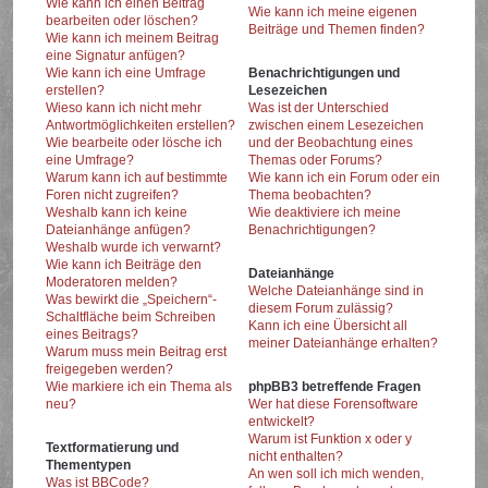
Wie kann ich einen Beitrag
Wie kann ich meine eigenen
bearbeiten oder löschen?
Beiträge und Themen finden?
Wie kann ich meinem Beitrag
eine Signatur anfügen?
Wie kann ich eine Umfrage
Benachrichtigungen und
erstellen?
Lesezeichen
Wieso kann ich nicht mehr
Was ist der Unterschied
Antwortmöglichkeiten erstellen?
zwischen einem Lesezeichen
Wie bearbeite oder lösche ich
und der Beobachtung eines
eine Umfrage?
Themas oder Forums?
Warum kann ich auf bestimmte
Wie kann ich ein Forum oder ein
Foren nicht zugreifen?
Thema beobachten?
Weshalb kann ich keine
Wie deaktiviere ich meine
Dateianhänge anfügen?
Benachrichtigungen?
Weshalb wurde ich verwarnt?
Wie kann ich Beiträge den
Dateianhänge
Moderatoren melden?
Welche Dateianhänge sind in
Was bewirkt die „Speichern“-
diesem Forum zulässig?
Schaltfläche beim Schreiben
Kann ich eine Übersicht all
eines Beitrags?
meiner Dateianhänge erhalten?
Warum muss mein Beitrag erst
freigegeben werden?
Wie markiere ich ein Thema als
phpBB3 betreffende Fragen
neu?
Wer hat diese Forensoftware
entwickelt?
Warum ist Funktion x oder y
Textformatierung und
nicht enthalten?
Thementypen
An wen soll ich mich wenden,
Was ist BBCode?