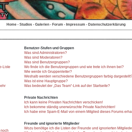
Home
-
Studios
-
Galerien
-
Forum
-
Impressum
-
Datenschutzerklärung
Benutzer-Stufen und Gruppen
Was sind Administratoren?
Was sind Moderatoren?
Was sind Benutzergruppen?
e-Liste
Wo finde ich die Benutzergruppen und wie trete ich ihnen bei?
Wie werde ich Gruppenleiter?
Weshalb werden verschiedene Benutzergruppen farbig dargestellt
Was ist eine Hauptgruppe?
mehr
Was bedeutet der „Das Team“-Link auf der Startseite?
Private Nachrichten
Ich kann keine Privaten Nachrichten verschicken!
Ich bekomme ständig unerwünschte Private Nachrichten!
Ich habe eine Spam-E-Mail von einem Mitglied dieses Forums erhal
Freunde und ignorierte Mitglieder
Wozu benötige ich die Listen der Freunde und ignorierten Mitglied
r noch