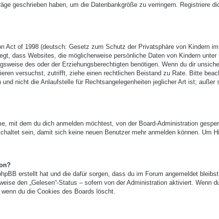
träge geschrieben haben, um die Datenbankgröße zu verringern. Registriere di
n Act of 1998 (deutsch: Gesetz zum Schutz der Privatsphäre von Kindern im
legt, dass Websites, die möglicherweise persönliche Daten von Kindern unter
gsweise des oder der Erziehungsberechtigten benötigen. Wenn du dir unsicher
ieren versuchst, zutrifft, ziehe einen rechtlichen Beistand zu Rate. Bitte beac
 nicht die Anlaufstelle für Rechtsangelegenheiten jeglicher Art ist; außer 
e, mit dem du dich anmelden möchtest, von der Board-Administration gesper
chaltet sein, damit sich keine neuen Benutzer mehr anmelden können. Um Hi
ion?
phpBB erstellt hat und die dafür sorgen, dass du im Forum angemeldet bleibst
eise den „Gelesen“-Status – sofern von der Administration aktiviert. Wenn d
 wenn du die Cookies des Boards löscht.