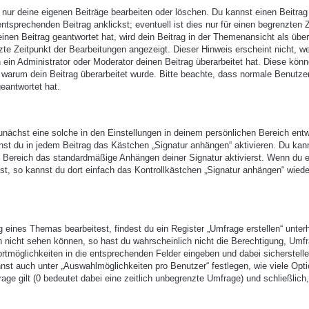
 nur deine eigenen Beiträge bearbeiten oder löschen. Du kannst einen Beitrag
ntsprechenden Beitrag anklickst; eventuell ist dies nur für einen begrenzten 
nen Beitrag geantwortet hat, wird dein Beitrag in der Themenansicht als über
zte Zeitpunkt der Bearbeitungen angezeigt. Dieser Hinweis erscheint nicht, w
ein Administrator oder Moderator deinen Beitrag überarbeitet hat. Diese kön
en, warum dein Beitrag überarbeitet wurde. Bitte beachte, dass normale Benutze
eantwortet hat.
nächst eine solche in den Einstellungen in deinem persönlichen Bereich entw
nst du in jedem Beitrag das Kästchen „Signatur anhängen“ aktivieren. Du kan
n Bereich das standardmäßige Anhängen deiner Signatur aktivierst. Wenn du 
t, so kannst du dort einfach das Kontrollkästchen „Signatur anhängen“ wiede
eines Themas bearbeitest, findest du ein Register „Umfrage erstellen“ unter
ch nicht sehen können, so hast du wahrscheinlich nicht die Berechtigung, Umf
ortmöglichkeiten in die entsprechenden Felder eingeben und dabei sicherstell
annst auch unter „Auswahlmöglichkeiten pro Benutzer“ festlegen, wie viele Opt
age gilt (0 bedeutet dabei eine zeitlich unbegrenzte Umfrage) und schließlich,