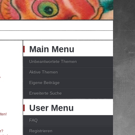
Main Menu
Unbeantwortete Themen
Aktive Themen
?
Eigene Beiträge
Erweiterte Suche
User Menu
ten!
FAQ
Registrieren
er?