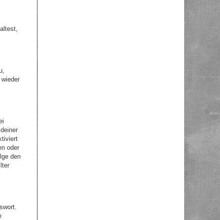
altest,
u,
 wieder
ei
 deiner
tiviert
en oder
olge den
lter
swort.
e