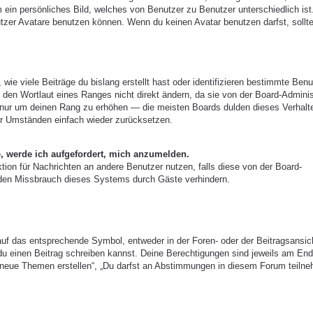
m ein persönliches Bild, welches von Benutzer zu Benutzer unterschiedlich ist
zer Avatare benutzen können. Wenn du keinen Avatar benutzen darfst, sollte
ie viele Beiträge du bislang erstellt hast oder identifizieren bestimmte Benu
den Wortlaut eines Ranges nicht direkt ändern, da sie von der Board-Adminis
e, nur um deinen Rang zu erhöhen — die meisten Boards dulden dieses Verhalt
er Umständen einfach wieder zurücksetzen.
e, werde ich aufgefordert, mich anzumelden.
nktion für Nachrichten an andere Benutzer nutzen, falls diese von der Board-
 den Missbrauch dieses Systems durch Gäste verhindern.
uf das entsprechende Symbol, entweder in der Foren- oder der Beitragsansic
r du einen Beitrag schreiben kannst. Deine Berechtigungen sind jeweils am End
st neue Themen erstellen“, „Du darfst an Abstimmungen in diesem Forum teiln