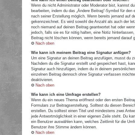
Wenn du nicht Administrator oder Moderator bist, kannst du
bearbeiten, indem du das „Ändere Beitrag“-Symbol für den e
nach seiner Erstellung möglich. Wenn bereits jemand auf dei
gekennzeichnet. Es wird sowohl die Anzahl als auch der let
noch niemand auf deinen Beitrag geantwortet hat oder wenn 
jedoch, falls sie es für nötig halten, eine Notiz hinterlass
Beitrag nicht löschen können, wenn bereits jemand darauf g
Nach oben
Wie kann ich meinem Beitrag eine Signatur anfügen?
Um eine Signatur an deinen Beitrag anzufügen, musst du zu
Nachdem du die Signatur erstellt und gespeichert hast, kan
Signatur auch hinzufügen, indem du in deinem persönliche
einzelnen Beitrag dennoch ohne Signatur verfassen möchtes
deaktivieren.
Nach oben
Wie kann ich eine Umfrage erstellen?
Wenn du ein neues Thema eröffnest oder den ersten Beitrag 
Formulars zur Beitragserstellung. Solltest du diesen Berei
erstellen. Du solltest einen Titel und mindestens zwei Antw
jede Antwortmöglichkeit in einer eigenen Zeile steht. Du k
ein Benutzer auswählen kann, welches Zeitlimit für die Umfr
Benutzer ihre Stimme ändern können.
Nach oben