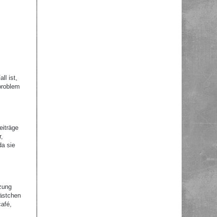
ll ist,
problem
eiträge
r,
da sie
zung
Kästchen
afé,