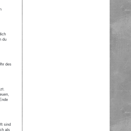
n
dich
n du
Uhr des
zt.
reuen,
 Ende
ft sind
ch als