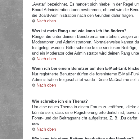
„Avatar“ bezeichnet. Es handelt sich hierbei in der Regel u
Board-Administration kann bestimmen, ob und wie die Benut
die Board-Administration nach den Gründen dafür fragen.
Nach oben
Was ist mein Rang und wie kann ich ihn ändern?
Ränge, die unter deinem Benutzernamen stehen, zeigen an, w
Moderatoren und Administratoren. Normalerweise kannst du 
festgelegt wurden. Bitte schreibe keine sinnlosen Beiträg
und ein Moderator oder Administrator wird deinen Rang unt
Nach oben
Wenn ich bei einem Benutzer auf den E-Mail-Link klick
Nur registrierte Benutzer dürfen die foreninterne E-Mail-Fu
Administration freigeschaltet wurde. Diese Maßnahme soll
Nach oben
Wie schreibe ich ein Thema?
Um eine neues Thema in einem Forum zu eröffnen, klicke a
könnte sein, dass eine Registrierung erforderlich ist, bevo
Foren- und der Beitragsansicht aufgelistet. Z. B. „Du darf
usw.
Nach oben
Wie kann ich einen Beitrag bearbeiten oder löschen?