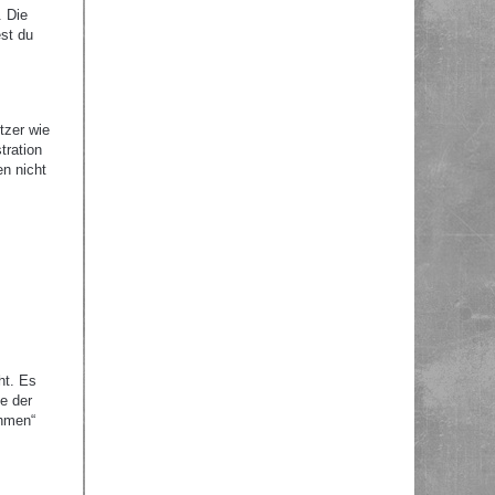
. Die
st du
tzer wie
tration
en nicht
ht. Es
e der
ehmen“