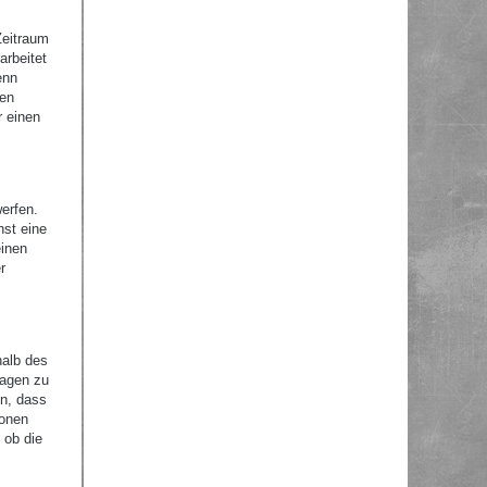
Zeitraum
arbeitet
enn
nen
r einen
erfen.
nst eine
einen
r
halb des
ragen zu
en, dass
ionen
 ob die