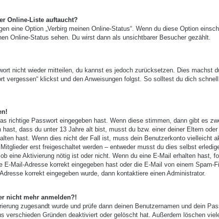
r Online-Liste auftaucht?
ngen eine Option „Verbirg meinen Online-Status“. Wenn du diese Option einsch
nen Online-Status sehen. Du wirst dann als unsichtbarer Besucher gezählt.
wort nicht wieder mitteilen, du kannst es jedoch zurücksetzen. Dies machst d
t vergessen“ klickst und den Anweisungen folgst. So solltest du dich schnell
en!
das richtige Passwort eingegeben hast. Wenn diese stimmen, dann gibt es zw
 hast, dass du unter 13 Jahre alt bist, musst du bzw. einer deiner Eltern oder
ten hast. Wenn dies nicht der Fall ist, muss dein Benutzerkonto vielleicht ak
tglieder erst freigeschaltet werden – entweder musst du dies selbst erledig
, ob eine Aktivierung nötig ist oder nicht. Wenn du eine E-Mail erhalten hast, f
e E-Mail-Adresse korrekt eingegeben hast oder die E-Mail von einem Spam-Fi
-Adresse korrekt eingegeben wurde, dann kontaktiere einen Administrator.
aber nicht mehr anmelden?!
gistrierung zugesandt wurde und prüfe dann deinen Benutzernamen und dein Pas
us verschieden Gründen deaktiviert oder gelöscht hat. Außerdem löschen viel