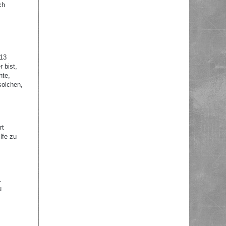
ch
 13
 bist,
hte,
solchen,
rt
lfe zu
.
u