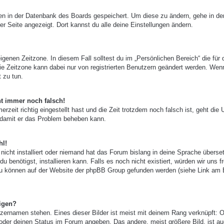
ngen in der Datenbank des Boards gespeichert. Um diese zu ändern, gehe in de
er Seite angezeigt. Dort kannst du alle deine Einstellungen ändern.
igenen Zeitzone. In diesem Fall solltest du im „Persönlichen Bereich“ die für 
 Die Zeitzone kann dabei nur von registrierten Benutzern geändert werden. Wen
t zu tun.
ht immer noch falsch!
zeit richtig eingestellt hast und die Zeit trotzdem noch falsch ist, geht die 
, damit er das Problem beheben kann.
hl!
nicht installiert oder niemand hat das Forum bislang in deine Sprache überset
u benötigst, installieren kann. Falls es noch nicht existiert, würden wir uns f
zu können auf der Website der phpBB Group gefunden werden (siehe Link am
igen?
zernamen stehen. Eines dieser Bilder ist meist mit deinem Rang verknüpft: O
 oder deinen Status im Forum angeben. Das andere, meist größere Bild, ist au