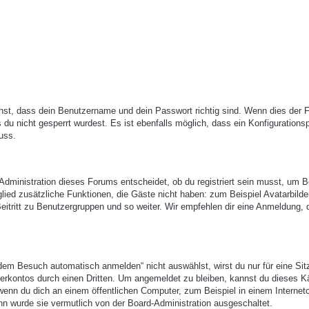
hst, dass dein Benutzername und dein Passwort richtig sind. Wenn dies der Fa
du nicht gesperrt wurdest. Es ist ebenfalls möglich, dass ein Konfigurations
uss.
-Administration dieses Forums entscheidet, ob du registriert sein musst, um B
itglied zusätzliche Funktionen, die Gäste nicht haben: zum Beispiel Avatarbilde
eitritt zu Benutzergruppen und so weiter. Wir empfehlen dir eine Anmeldung, 
em Besuch automatisch anmelden“ nicht auswählst, wirst du nur für eine Sit
erkontos durch einen Dritten. Um angemeldet zu bleiben, kannst du dieses 
enn du dich an einem öffentlichen Computer, zum Beispiel in einem Internetc
nn wurde sie vermutlich von der Board-Administration ausgeschaltet.