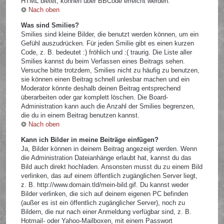
HTML bietet, können über BBCode erreicht werden.
Nach oben
Was sind Smilies?
Smilies sind kleine Bilder, die benutzt werden können, um ein
Gefühl auszudrücken. Für jeden Smilie gibt es einen kurzen
Code, z. B. bedeutet :) fröhlich und :( traurig. Die Liste aller
Smilies kannst du beim Verfassen eines Beitrags sehen.
Versuche bitte trotzdem, Smilies nicht zu häufig zu benutzen,
sie können einen Beitrag schnell unlesbar machen und ein
Moderator könnte deshalb deinen Beitrag entsprechend
überarbeiten oder gar komplett löschen. Die Board-
Administration kann auch die Anzahl der Smilies begrenzen,
die du in einem Beitrag benutzen kannst.
Nach oben
Kann ich Bilder in meine Beiträge einfügen?
Ja, Bilder können in deinem Beitrag angezeigt werden. Wenn
die Administration Dateianhänge erlaubt hat, kannst du das
Bild auch direkt hochladen. Ansonsten musst du zu einem Bild
verlinken, das auf einem öffentlich zugänglichen Server liegt,
z. B. http://www.domain.tld/mein-bild.gif. Du kannst weder
Bilder verlinken, die sich auf deinem eigenen PC befinden
(außer es ist ein öffentlich zugänglicher Server), noch zu
Bildern, die nur nach einer Anmeldung verfügbar sind, z. B.
Hotmail- oder Yahoo-Mailboxen, mit einem Passwort