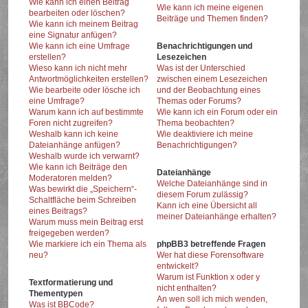
Wie kann ich einen Beitrag
Wie kann ich meine eigenen
bearbeiten oder löschen?
Beiträge und Themen finden?
Wie kann ich meinem Beitrag
eine Signatur anfügen?
Wie kann ich eine Umfrage
Benachrichtigungen und
erstellen?
Lesezeichen
Wieso kann ich nicht mehr
Was ist der Unterschied
Antwortmöglichkeiten erstellen?
zwischen einem Lesezeichen
Wie bearbeite oder lösche ich
und der Beobachtung eines
eine Umfrage?
Themas oder Forums?
Warum kann ich auf bestimmte
Wie kann ich ein Forum oder ein
Foren nicht zugreifen?
Thema beobachten?
Weshalb kann ich keine
Wie deaktiviere ich meine
Dateianhänge anfügen?
Benachrichtigungen?
Weshalb wurde ich verwarnt?
Wie kann ich Beiträge den
Dateianhänge
Moderatoren melden?
Welche Dateianhänge sind in
Was bewirkt die „Speichern“-
diesem Forum zulässig?
Schaltfläche beim Schreiben
Kann ich eine Übersicht all
eines Beitrags?
meiner Dateianhänge erhalten?
Warum muss mein Beitrag erst
freigegeben werden?
Wie markiere ich ein Thema als
phpBB3 betreffende Fragen
neu?
Wer hat diese Forensoftware
entwickelt?
Warum ist Funktion x oder y
Textformatierung und
nicht enthalten?
Thementypen
An wen soll ich mich wenden,
Was ist BBCode?