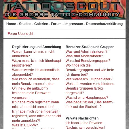
Home
-
Studios
-
Galerien
-
Forum
-
Impressum
-
Datenschutzerklärung
Foren-Übersicht
Registrierung und Anmeldung
Benutzer-Stufen und Gruppen
Warum kann ich mich nicht
Was sind Administratoren?
anmelden?
Was sind Moderatoren?
Wozu muss ich mich überhaupt
Was sind Benutzergruppen?
registrieren?
Wo finde ich die
Warum werde ich automatisch
Benutzergruppen und wie trete
abgemeldet?
ich ihnen bei?
Wie kann ich verhindern, dass
Wie werde ich Gruppenleiter?
mein Benutzername in der
Weshalb werden verschiedene
Online-Liste auftaucht?
Benutzergruppen farbig
Ich habe mein Passwort
dargestellt?
vergessen!
Was ist eine Hauptgruppe?
Ich habe mich registriert, kann
Was bedeutet der „Das Team“-
mich aber nicht anmelden!
Link auf der Startseite?
Ich habe mich vor einiger Zeit
registriert, kann mich aber nicht
Private Nachrichten
mehr anmelden?!
Ich kann keine Privaten
Was ist COPPA?
Nachrichten verschicken!