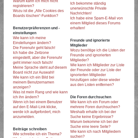
Warum kann ich mich nicht
Ich bekomme ständig
registrieren?
unerwünschte Private
Wozu ist die „Alle Cookies des
Nachrichten!
Boards löschen“-Funktion?
Ich habe eine Spam-E-Mail von
einem Mitglied dieses Forums
Benutzerpräferenzen und -
erhalten!
einstellungen
Wie kann ich meine
Freunde und ignorierte
Einstellungen ändern?
Mitglieder
Die Forenuhr geht falsch!
Wozu benötige ich die Listen der
Ich habe die Zeitzone
Freunde und ignorierten
eingestellt, aber die Forenuhr
Mitglieder?
geht immer noch falsch!
Wie kann ich Mitglieder zur Liste
Meine Sprache steht auf diesem
der Freunde oder zur Liste der
Board nicht zur Auswahl!
ignorierten Mitglieder
Wie kann ich ein Bild bei
hinzufügen oder diese wieder
meinem Benutzernamen
aus den Listen entfernen?
anzeigen?
Was ist mein Rang und wie kann
ich ihn ändern?
Die Foren durchsuchen
Wenn ich bei einem Benutzer
Wie kann ich ein Forum oder
auf den E-Mail-Link klicke,
mehrere Foren durchsuchen?
werde ich aufgefordert, mich
Weshalb erhalte ich bei der
anzumelden.
Suche keine Ergebnisse?
Warum bekomme ich bei der
Suche eine leere Seite?
Beiträge schreiben
Wie kann ich nach Mitgliedern
Wie schreibe ich ein Thema?
suchen?