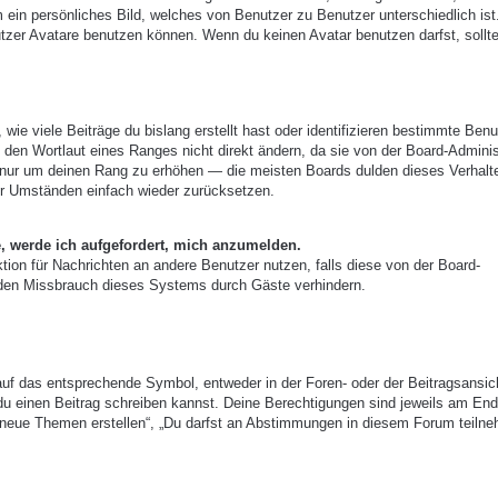
m ein persönliches Bild, welches von Benutzer zu Benutzer unterschiedlich ist
zer Avatare benutzen können. Wenn du keinen Avatar benutzen darfst, sollte
ie viele Beiträge du bislang erstellt hast oder identifizieren bestimmte Benu
den Wortlaut eines Ranges nicht direkt ändern, da sie von der Board-Adminis
e, nur um deinen Rang zu erhöhen — die meisten Boards dulden dieses Verhalt
er Umständen einfach wieder zurücksetzen.
e, werde ich aufgefordert, mich anzumelden.
nktion für Nachrichten an andere Benutzer nutzen, falls diese von der Board-
 den Missbrauch dieses Systems durch Gäste verhindern.
uf das entsprechende Symbol, entweder in der Foren- oder der Beitragsansic
r du einen Beitrag schreiben kannst. Deine Berechtigungen sind jeweils am End
st neue Themen erstellen“, „Du darfst an Abstimmungen in diesem Forum teiln