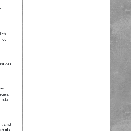
n
dich
n du
Uhr des
zt.
reuen,
 Ende
ft sind
ch als