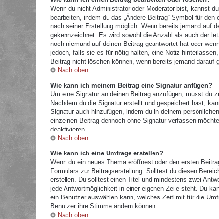
Wenn du nicht Administrator oder Moderator bist, kannst du
bearbeiten, indem du das „Ändere Beitrag“-Symbol für den e
nach seiner Erstellung möglich. Wenn bereits jemand auf dei
gekennzeichnet. Es wird sowohl die Anzahl als auch der let
noch niemand auf deinen Beitrag geantwortet hat oder wenn 
jedoch, falls sie es für nötig halten, eine Notiz hinterlass
Beitrag nicht löschen können, wenn bereits jemand darauf g
Nach oben
Wie kann ich meinem Beitrag eine Signatur anfügen?
Um eine Signatur an deinen Beitrag anzufügen, musst du zu
Nachdem du die Signatur erstellt und gespeichert hast, kan
Signatur auch hinzufügen, indem du in deinem persönliche
einzelnen Beitrag dennoch ohne Signatur verfassen möchtes
deaktivieren.
Nach oben
Wie kann ich eine Umfrage erstellen?
Wenn du ein neues Thema eröffnest oder den ersten Beitrag 
Formulars zur Beitragserstellung. Solltest du diesen Berei
erstellen. Du solltest einen Titel und mindestens zwei Antw
jede Antwortmöglichkeit in einer eigenen Zeile steht. Du k
ein Benutzer auswählen kann, welches Zeitlimit für die Umfr
Benutzer ihre Stimme ändern können.
Nach oben