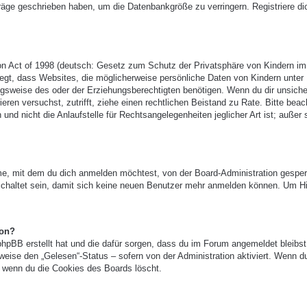
träge geschrieben haben, um die Datenbankgröße zu verringern. Registriere di
n Act of 1998 (deutsch: Gesetz zum Schutz der Privatsphäre von Kindern im
legt, dass Websites, die möglicherweise persönliche Daten von Kindern unter
gsweise des oder der Erziehungsberechtigten benötigen. Wenn du dir unsicher
ieren versuchst, zutrifft, ziehe einen rechtlichen Beistand zu Rate. Bitte beac
 nicht die Anlaufstelle für Rechtsangelegenheiten jeglicher Art ist; außer 
e, mit dem du dich anmelden möchtest, von der Board-Administration gesper
chaltet sein, damit sich keine neuen Benutzer mehr anmelden können. Um Hi
ion?
phpBB erstellt hat und die dafür sorgen, dass du im Forum angemeldet bleibst
eise den „Gelesen“-Status – sofern von der Administration aktiviert. Wenn d
 wenn du die Cookies des Boards löscht.