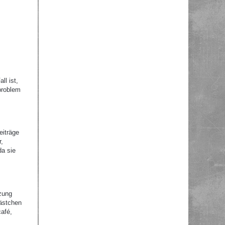
ll ist,
problem
eiträge
r,
da sie
zung
Kästchen
afé,