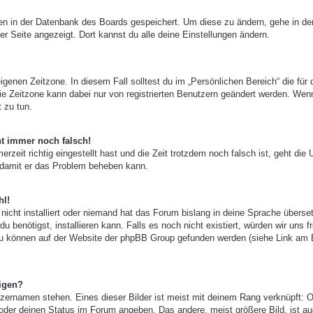
ngen in der Datenbank des Boards gespeichert. Um diese zu ändern, gehe in de
er Seite angezeigt. Dort kannst du alle deine Einstellungen ändern.
igenen Zeitzone. In diesem Fall solltest du im „Persönlichen Bereich“ die für 
 Die Zeitzone kann dabei nur von registrierten Benutzern geändert werden. Wen
t zu tun.
ht immer noch falsch!
zeit richtig eingestellt hast und die Zeit trotzdem noch falsch ist, geht die 
, damit er das Problem beheben kann.
hl!
nicht installiert oder niemand hat das Forum bislang in deine Sprache überset
u benötigst, installieren kann. Falls es noch nicht existiert, würden wir uns f
zu können auf der Website der phpBB Group gefunden werden (siehe Link am
igen?
zernamen stehen. Eines dieser Bilder ist meist mit deinem Rang verknüpft: O
 oder deinen Status im Forum angeben. Das andere, meist größere Bild, ist au