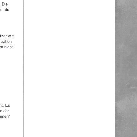
. Die
st du
tzer wie
tration
en nicht
ht. Es
e der
ehmen“