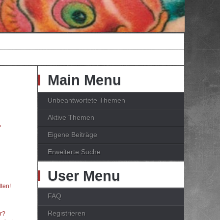
Main Menu
Unbeantwortete Themen
Aktive Themen
?
Eigene Beiträge
Erweiterte Suche
User Menu
ten!
FAQ
Registrieren
er?