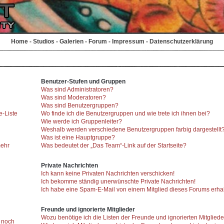
Home
-
Studios
-
Galerien
-
Forum
-
Impressum
-
Datenschutzerklärung
Benutzer-Stufen und Gruppen
Was sind Administratoren?
Was sind Moderatoren?
Was sind Benutzergruppen?
e-Liste
Wo finde ich die Benutzergruppen und wie trete ich ihnen bei?
Wie werde ich Gruppenleiter?
Weshalb werden verschiedene Benutzergruppen farbig dargestellt
Was ist eine Hauptgruppe?
mehr
Was bedeutet der „Das Team“-Link auf der Startseite?
Private Nachrichten
Ich kann keine Privaten Nachrichten verschicken!
Ich bekomme ständig unerwünschte Private Nachrichten!
Ich habe eine Spam-E-Mail von einem Mitglied dieses Forums erhal
Freunde und ignorierte Mitglieder
Wozu benötige ich die Listen der Freunde und ignorierten Mitglied
r noch