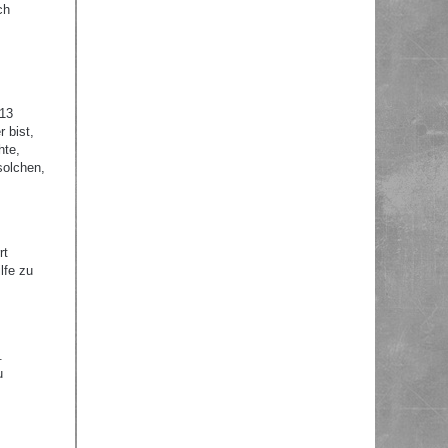
ch
 13
 bist,
hte,
solchen,
rt
lfe zu
.
u