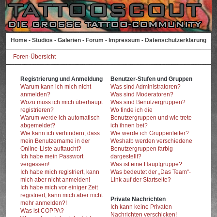
Home
-
Studios
-
Galerien
-
Forum
-
Impressum
-
Datenschutzerklärung
Foren-Übersicht
Registrierung und Anmeldung
Benutzer-Stufen und Gruppen
Warum kann ich mich nicht
Was sind Administratoren?
anmelden?
Was sind Moderatoren?
Wozu muss ich mich überhaupt
Was sind Benutzergruppen?
registrieren?
Wo finde ich die
Warum werde ich automatisch
Benutzergruppen und wie trete
abgemeldet?
ich ihnen bei?
Wie kann ich verhindern, dass
Wie werde ich Gruppenleiter?
mein Benutzername in der
Weshalb werden verschiedene
Online-Liste auftaucht?
Benutzergruppen farbig
Ich habe mein Passwort
dargestellt?
vergessen!
Was ist eine Hauptgruppe?
Ich habe mich registriert, kann
Was bedeutet der „Das Team“-
mich aber nicht anmelden!
Link auf der Startseite?
Ich habe mich vor einiger Zeit
registriert, kann mich aber nicht
Private Nachrichten
mehr anmelden?!
Ich kann keine Privaten
Was ist COPPA?
Nachrichten verschicken!