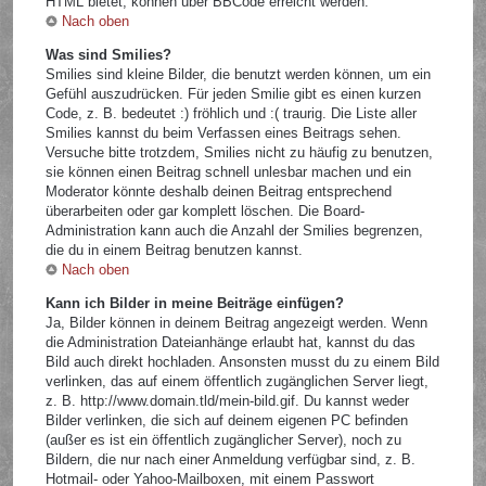
HTML bietet, können über BBCode erreicht werden.
Nach oben
Was sind Smilies?
Smilies sind kleine Bilder, die benutzt werden können, um ein
Gefühl auszudrücken. Für jeden Smilie gibt es einen kurzen
Code, z. B. bedeutet :) fröhlich und :( traurig. Die Liste aller
Smilies kannst du beim Verfassen eines Beitrags sehen.
Versuche bitte trotzdem, Smilies nicht zu häufig zu benutzen,
sie können einen Beitrag schnell unlesbar machen und ein
Moderator könnte deshalb deinen Beitrag entsprechend
überarbeiten oder gar komplett löschen. Die Board-
Administration kann auch die Anzahl der Smilies begrenzen,
die du in einem Beitrag benutzen kannst.
Nach oben
Kann ich Bilder in meine Beiträge einfügen?
Ja, Bilder können in deinem Beitrag angezeigt werden. Wenn
die Administration Dateianhänge erlaubt hat, kannst du das
Bild auch direkt hochladen. Ansonsten musst du zu einem Bild
verlinken, das auf einem öffentlich zugänglichen Server liegt,
z. B. http://www.domain.tld/mein-bild.gif. Du kannst weder
Bilder verlinken, die sich auf deinem eigenen PC befinden
(außer es ist ein öffentlich zugänglicher Server), noch zu
Bildern, die nur nach einer Anmeldung verfügbar sind, z. B.
Hotmail- oder Yahoo-Mailboxen, mit einem Passwort