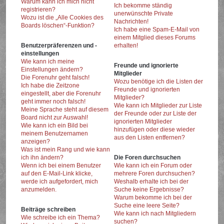
Warum kann ich mich nicht
Ich bekomme ständig
registrieren?
unerwünschte Private
Wozu ist die „Alle Cookies des
Nachrichten!
Boards löschen“-Funktion?
Ich habe eine Spam-E-Mail von
einem Mitglied dieses Forums
Benutzerpräferenzen und -
erhalten!
einstellungen
Wie kann ich meine
Freunde und ignorierte
Einstellungen ändern?
Mitglieder
Die Forenuhr geht falsch!
Wozu benötige ich die Listen der
Ich habe die Zeitzone
Freunde und ignorierten
eingestellt, aber die Forenuhr
Mitglieder?
geht immer noch falsch!
Wie kann ich Mitglieder zur Liste
Meine Sprache steht auf diesem
der Freunde oder zur Liste der
Board nicht zur Auswahl!
ignorierten Mitglieder
Wie kann ich ein Bild bei
hinzufügen oder diese wieder
meinem Benutzernamen
aus den Listen entfernen?
anzeigen?
Was ist mein Rang und wie kann
ich ihn ändern?
Die Foren durchsuchen
Wenn ich bei einem Benutzer
Wie kann ich ein Forum oder
auf den E-Mail-Link klicke,
mehrere Foren durchsuchen?
werde ich aufgefordert, mich
Weshalb erhalte ich bei der
anzumelden.
Suche keine Ergebnisse?
Warum bekomme ich bei der
Suche eine leere Seite?
Beiträge schreiben
Wie kann ich nach Mitgliedern
Wie schreibe ich ein Thema?
suchen?