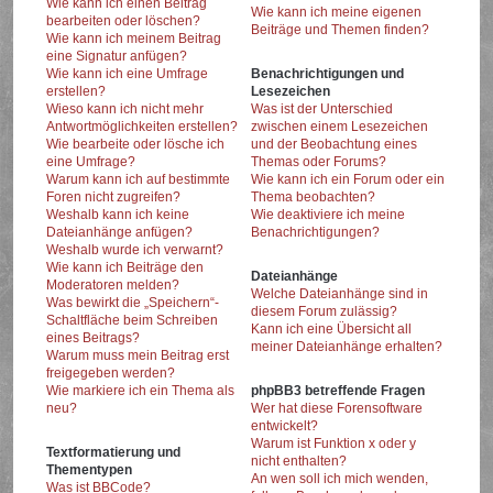
Wie kann ich einen Beitrag
Wie kann ich meine eigenen
bearbeiten oder löschen?
Beiträge und Themen finden?
Wie kann ich meinem Beitrag
eine Signatur anfügen?
Wie kann ich eine Umfrage
Benachrichtigungen und
erstellen?
Lesezeichen
Wieso kann ich nicht mehr
Was ist der Unterschied
Antwortmöglichkeiten erstellen?
zwischen einem Lesezeichen
Wie bearbeite oder lösche ich
und der Beobachtung eines
eine Umfrage?
Themas oder Forums?
Warum kann ich auf bestimmte
Wie kann ich ein Forum oder ein
Foren nicht zugreifen?
Thema beobachten?
Weshalb kann ich keine
Wie deaktiviere ich meine
Dateianhänge anfügen?
Benachrichtigungen?
Weshalb wurde ich verwarnt?
Wie kann ich Beiträge den
Dateianhänge
Moderatoren melden?
Welche Dateianhänge sind in
Was bewirkt die „Speichern“-
diesem Forum zulässig?
Schaltfläche beim Schreiben
Kann ich eine Übersicht all
eines Beitrags?
meiner Dateianhänge erhalten?
Warum muss mein Beitrag erst
freigegeben werden?
Wie markiere ich ein Thema als
phpBB3 betreffende Fragen
neu?
Wer hat diese Forensoftware
entwickelt?
Warum ist Funktion x oder y
Textformatierung und
nicht enthalten?
Thementypen
An wen soll ich mich wenden,
Was ist BBCode?