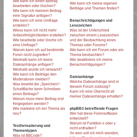
Wie kann ich einen Beitrag
Wie kann ich meine eigenen
bearbeiten oder löschen?
Beiträge und Themen finden?
Wie kann ich meinem Beitrag
eine Signatur anfügen?
Wie kann ich eine Umfrage
Benachrichtigungen und
erstellen?
Lesezeichen
Wieso kann ich nicht mehr
Was ist der Unterschied
Antwortmöglichkeiten erstellen?
zwischen einem Lesezeichen
Wie bearbeite oder lösche ich
und der Beobachtung eines
eine Umfrage?
Themas oder Forums?
Warum kann ich auf bestimmte
Wie kann ich ein Forum oder ein
Foren nicht zugreifen?
Thema beobachten?
Weshalb kann ich keine
Wie deaktiviere ich meine
Dateianhänge anfügen?
Benachrichtigungen?
Weshalb wurde ich verwarnt?
Wie kann ich Beiträge den
Dateianhänge
Moderatoren melden?
Welche Dateianhänge sind in
Was bewirkt die „Speichern“-
diesem Forum zulässig?
Schaltfläche beim Schreiben
Kann ich eine Übersicht all
eines Beitrags?
meiner Dateianhänge erhalten?
Warum muss mein Beitrag erst
freigegeben werden?
Wie markiere ich ein Thema als
phpBB3 betreffende Fragen
neu?
Wer hat diese Forensoftware
entwickelt?
Warum ist Funktion x oder y
Textformatierung und
nicht enthalten?
Thementypen
An wen soll ich mich wenden,
Was ist BBCode?