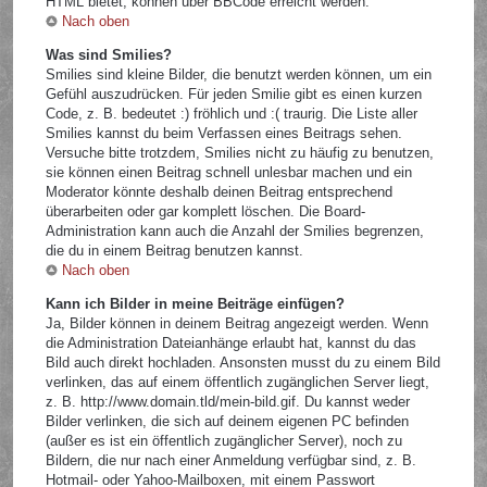
HTML bietet, können über BBCode erreicht werden.
Nach oben
Was sind Smilies?
Smilies sind kleine Bilder, die benutzt werden können, um ein
Gefühl auszudrücken. Für jeden Smilie gibt es einen kurzen
Code, z. B. bedeutet :) fröhlich und :( traurig. Die Liste aller
Smilies kannst du beim Verfassen eines Beitrags sehen.
Versuche bitte trotzdem, Smilies nicht zu häufig zu benutzen,
sie können einen Beitrag schnell unlesbar machen und ein
Moderator könnte deshalb deinen Beitrag entsprechend
überarbeiten oder gar komplett löschen. Die Board-
Administration kann auch die Anzahl der Smilies begrenzen,
die du in einem Beitrag benutzen kannst.
Nach oben
Kann ich Bilder in meine Beiträge einfügen?
Ja, Bilder können in deinem Beitrag angezeigt werden. Wenn
die Administration Dateianhänge erlaubt hat, kannst du das
Bild auch direkt hochladen. Ansonsten musst du zu einem Bild
verlinken, das auf einem öffentlich zugänglichen Server liegt,
z. B. http://www.domain.tld/mein-bild.gif. Du kannst weder
Bilder verlinken, die sich auf deinem eigenen PC befinden
(außer es ist ein öffentlich zugänglicher Server), noch zu
Bildern, die nur nach einer Anmeldung verfügbar sind, z. B.
Hotmail- oder Yahoo-Mailboxen, mit einem Passwort