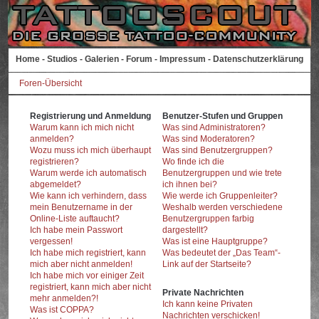
Home
-
Studios
-
Galerien
-
Forum
-
Impressum
-
Datenschutzerklärung
Foren-Übersicht
Registrierung und Anmeldung
Benutzer-Stufen und Gruppen
Warum kann ich mich nicht
Was sind Administratoren?
anmelden?
Was sind Moderatoren?
Wozu muss ich mich überhaupt
Was sind Benutzergruppen?
registrieren?
Wo finde ich die
Warum werde ich automatisch
Benutzergruppen und wie trete
abgemeldet?
ich ihnen bei?
Wie kann ich verhindern, dass
Wie werde ich Gruppenleiter?
mein Benutzername in der
Weshalb werden verschiedene
Online-Liste auftaucht?
Benutzergruppen farbig
Ich habe mein Passwort
dargestellt?
vergessen!
Was ist eine Hauptgruppe?
Ich habe mich registriert, kann
Was bedeutet der „Das Team“-
mich aber nicht anmelden!
Link auf der Startseite?
Ich habe mich vor einiger Zeit
registriert, kann mich aber nicht
Private Nachrichten
mehr anmelden?!
Ich kann keine Privaten
Was ist COPPA?
Nachrichten verschicken!