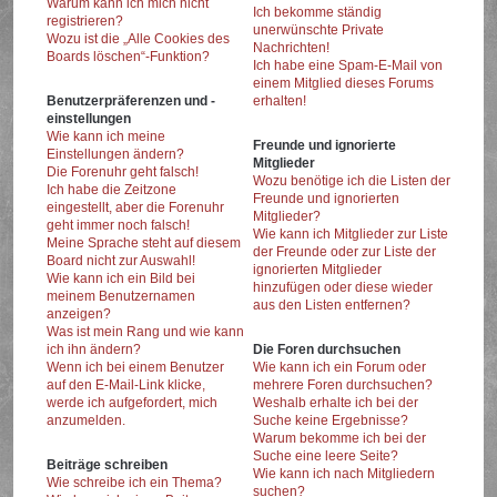
Warum kann ich mich nicht
Ich bekomme ständig
registrieren?
unerwünschte Private
Wozu ist die „Alle Cookies des
Nachrichten!
Boards löschen“-Funktion?
Ich habe eine Spam-E-Mail von
einem Mitglied dieses Forums
Benutzerpräferenzen und -
erhalten!
einstellungen
Wie kann ich meine
Freunde und ignorierte
Einstellungen ändern?
Mitglieder
Die Forenuhr geht falsch!
Wozu benötige ich die Listen der
Ich habe die Zeitzone
Freunde und ignorierten
eingestellt, aber die Forenuhr
Mitglieder?
geht immer noch falsch!
Wie kann ich Mitglieder zur Liste
Meine Sprache steht auf diesem
der Freunde oder zur Liste der
Board nicht zur Auswahl!
ignorierten Mitglieder
Wie kann ich ein Bild bei
hinzufügen oder diese wieder
meinem Benutzernamen
aus den Listen entfernen?
anzeigen?
Was ist mein Rang und wie kann
ich ihn ändern?
Die Foren durchsuchen
Wenn ich bei einem Benutzer
Wie kann ich ein Forum oder
auf den E-Mail-Link klicke,
mehrere Foren durchsuchen?
werde ich aufgefordert, mich
Weshalb erhalte ich bei der
anzumelden.
Suche keine Ergebnisse?
Warum bekomme ich bei der
Suche eine leere Seite?
Beiträge schreiben
Wie kann ich nach Mitgliedern
Wie schreibe ich ein Thema?
suchen?