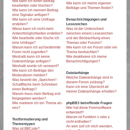
Wie kann ich einen Beitrag
Wie kann ich meine eigenen
bearbeiten oder löschen?
Beiträge und Themen finden?
Wie kann ich meinem Beitrag
eine Signatur anfügen?
Wie kann ich eine Umfrage
Benachrichtigungen und
erstellen?
Lesezeichen
Wieso kann ich nicht mehr
Was ist der Unterschied
Antwortmöglichkeiten erstellen?
zwischen einem Lesezeichen
Wie bearbeite oder lösche ich
und der Beobachtung eines
eine Umfrage?
Themas oder Forums?
Warum kann ich auf bestimmte
Wie kann ich ein Forum oder ein
Foren nicht zugreifen?
Thema beobachten?
Weshalb kann ich keine
Wie deaktiviere ich meine
Dateianhänge anfügen?
Benachrichtigungen?
Weshalb wurde ich verwarnt?
Wie kann ich Beiträge den
Dateianhänge
Moderatoren melden?
Welche Dateianhänge sind in
Was bewirkt die „Speichern“-
diesem Forum zulässig?
Schaltfläche beim Schreiben
Kann ich eine Übersicht all
eines Beitrags?
meiner Dateianhänge erhalten?
Warum muss mein Beitrag erst
freigegeben werden?
Wie markiere ich ein Thema als
phpBB3 betreffende Fragen
neu?
Wer hat diese Forensoftware
entwickelt?
Warum ist Funktion x oder y
Textformatierung und
nicht enthalten?
Thementypen
An wen soll ich mich wenden,
Was ist BBCode?