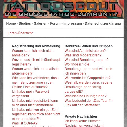
Home
-
Studios
-
Galerien
-
Forum
-
Impressum
-
Datenschutzerklärung
Foren-Übersicht
Registrierung und Anmeldung
Benutzer-Stufen und Gruppen
Warum kann ich mich nicht
Was sind Administratoren?
anmelden?
Was sind Moderatoren?
Wozu muss ich mich überhaupt
Was sind Benutzergruppen?
registrieren?
Wo finde ich die
Warum werde ich automatisch
Benutzergruppen und wie trete
abgemeldet?
ich ihnen bei?
Wie kann ich verhindern, dass
Wie werde ich Gruppenleiter?
mein Benutzername in der
Weshalb werden verschiedene
Online-Liste auftaucht?
Benutzergruppen farbig
Ich habe mein Passwort
dargestellt?
vergessen!
Was ist eine Hauptgruppe?
Ich habe mich registriert, kann
Was bedeutet der „Das Team“-
mich aber nicht anmelden!
Link auf der Startseite?
Ich habe mich vor einiger Zeit
registriert, kann mich aber nicht
Private Nachrichten
mehr anmelden?!
Ich kann keine Privaten
Was ist COPPA?
Nachrichten verschicken!