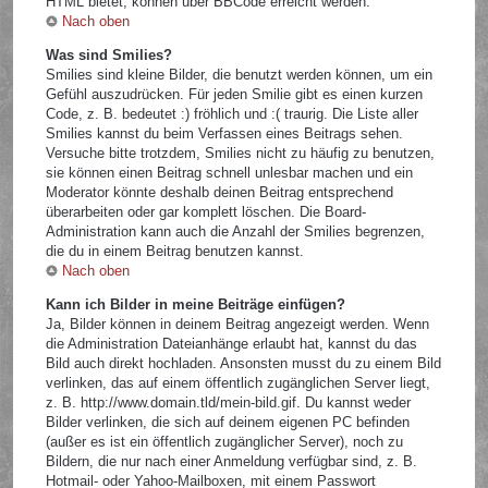
HTML bietet, können über BBCode erreicht werden.
Nach oben
Was sind Smilies?
Smilies sind kleine Bilder, die benutzt werden können, um ein
Gefühl auszudrücken. Für jeden Smilie gibt es einen kurzen
Code, z. B. bedeutet :) fröhlich und :( traurig. Die Liste aller
Smilies kannst du beim Verfassen eines Beitrags sehen.
Versuche bitte trotzdem, Smilies nicht zu häufig zu benutzen,
sie können einen Beitrag schnell unlesbar machen und ein
Moderator könnte deshalb deinen Beitrag entsprechend
überarbeiten oder gar komplett löschen. Die Board-
Administration kann auch die Anzahl der Smilies begrenzen,
die du in einem Beitrag benutzen kannst.
Nach oben
Kann ich Bilder in meine Beiträge einfügen?
Ja, Bilder können in deinem Beitrag angezeigt werden. Wenn
die Administration Dateianhänge erlaubt hat, kannst du das
Bild auch direkt hochladen. Ansonsten musst du zu einem Bild
verlinken, das auf einem öffentlich zugänglichen Server liegt,
z. B. http://www.domain.tld/mein-bild.gif. Du kannst weder
Bilder verlinken, die sich auf deinem eigenen PC befinden
(außer es ist ein öffentlich zugänglicher Server), noch zu
Bildern, die nur nach einer Anmeldung verfügbar sind, z. B.
Hotmail- oder Yahoo-Mailboxen, mit einem Passwort