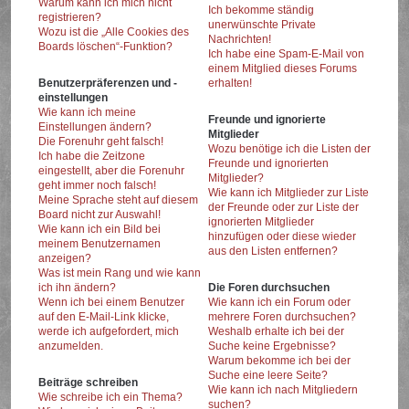
Warum kann ich mich nicht
Ich bekomme ständig
registrieren?
unerwünschte Private
Wozu ist die „Alle Cookies des
Nachrichten!
Boards löschen“-Funktion?
Ich habe eine Spam-E-Mail von
einem Mitglied dieses Forums
Benutzerpräferenzen und -
erhalten!
einstellungen
Wie kann ich meine
Freunde und ignorierte
Einstellungen ändern?
Mitglieder
Die Forenuhr geht falsch!
Wozu benötige ich die Listen der
Ich habe die Zeitzone
Freunde und ignorierten
eingestellt, aber die Forenuhr
Mitglieder?
geht immer noch falsch!
Wie kann ich Mitglieder zur Liste
Meine Sprache steht auf diesem
der Freunde oder zur Liste der
Board nicht zur Auswahl!
ignorierten Mitglieder
Wie kann ich ein Bild bei
hinzufügen oder diese wieder
meinem Benutzernamen
aus den Listen entfernen?
anzeigen?
Was ist mein Rang und wie kann
ich ihn ändern?
Die Foren durchsuchen
Wenn ich bei einem Benutzer
Wie kann ich ein Forum oder
auf den E-Mail-Link klicke,
mehrere Foren durchsuchen?
werde ich aufgefordert, mich
Weshalb erhalte ich bei der
anzumelden.
Suche keine Ergebnisse?
Warum bekomme ich bei der
Suche eine leere Seite?
Beiträge schreiben
Wie kann ich nach Mitgliedern
Wie schreibe ich ein Thema?
suchen?