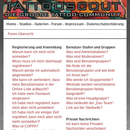
Home
-
Studios
-
Galerien
-
Forum
-
Impressum
-
Datenschutzerklärung
Foren-Übersicht
Registrierung und Anmeldung
Benutzer-Stufen und Gruppen
Warum kann ich mich nicht
Was sind Administratoren?
anmelden?
Was sind Moderatoren?
Wozu muss ich mich überhaupt
Was sind Benutzergruppen?
registrieren?
Wo finde ich die
Warum werde ich automatisch
Benutzergruppen und wie trete
abgemeldet?
ich ihnen bei?
Wie kann ich verhindern, dass
Wie werde ich Gruppenleiter?
mein Benutzername in der
Weshalb werden verschiedene
Online-Liste auftaucht?
Benutzergruppen farbig
Ich habe mein Passwort
dargestellt?
vergessen!
Was ist eine Hauptgruppe?
Ich habe mich registriert, kann
Was bedeutet der „Das Team“-
mich aber nicht anmelden!
Link auf der Startseite?
Ich habe mich vor einiger Zeit
registriert, kann mich aber nicht
Private Nachrichten
mehr anmelden?!
Ich kann keine Privaten
Was ist COPPA?
Nachrichten verschicken!