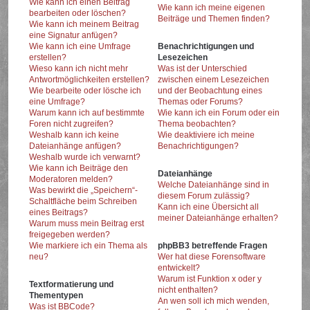
Wie kann ich einen Beitrag
Wie kann ich meine eigenen
bearbeiten oder löschen?
Beiträge und Themen finden?
Wie kann ich meinem Beitrag
eine Signatur anfügen?
Wie kann ich eine Umfrage
Benachrichtigungen und
erstellen?
Lesezeichen
Wieso kann ich nicht mehr
Was ist der Unterschied
Antwortmöglichkeiten erstellen?
zwischen einem Lesezeichen
Wie bearbeite oder lösche ich
und der Beobachtung eines
eine Umfrage?
Themas oder Forums?
Warum kann ich auf bestimmte
Wie kann ich ein Forum oder ein
Foren nicht zugreifen?
Thema beobachten?
Weshalb kann ich keine
Wie deaktiviere ich meine
Dateianhänge anfügen?
Benachrichtigungen?
Weshalb wurde ich verwarnt?
Wie kann ich Beiträge den
Dateianhänge
Moderatoren melden?
Welche Dateianhänge sind in
Was bewirkt die „Speichern“-
diesem Forum zulässig?
Schaltfläche beim Schreiben
Kann ich eine Übersicht all
eines Beitrags?
meiner Dateianhänge erhalten?
Warum muss mein Beitrag erst
freigegeben werden?
Wie markiere ich ein Thema als
phpBB3 betreffende Fragen
neu?
Wer hat diese Forensoftware
entwickelt?
Warum ist Funktion x oder y
Textformatierung und
nicht enthalten?
Thementypen
An wen soll ich mich wenden,
Was ist BBCode?