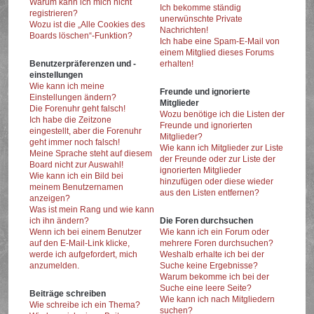
Warum kann ich mich nicht
Ich bekomme ständig
registrieren?
unerwünschte Private
Wozu ist die „Alle Cookies des
Nachrichten!
Boards löschen“-Funktion?
Ich habe eine Spam-E-Mail von
einem Mitglied dieses Forums
Benutzerpräferenzen und -
erhalten!
einstellungen
Wie kann ich meine
Freunde und ignorierte
Einstellungen ändern?
Mitglieder
Die Forenuhr geht falsch!
Wozu benötige ich die Listen der
Ich habe die Zeitzone
Freunde und ignorierten
eingestellt, aber die Forenuhr
Mitglieder?
geht immer noch falsch!
Wie kann ich Mitglieder zur Liste
Meine Sprache steht auf diesem
der Freunde oder zur Liste der
Board nicht zur Auswahl!
ignorierten Mitglieder
Wie kann ich ein Bild bei
hinzufügen oder diese wieder
meinem Benutzernamen
aus den Listen entfernen?
anzeigen?
Was ist mein Rang und wie kann
ich ihn ändern?
Die Foren durchsuchen
Wenn ich bei einem Benutzer
Wie kann ich ein Forum oder
auf den E-Mail-Link klicke,
mehrere Foren durchsuchen?
werde ich aufgefordert, mich
Weshalb erhalte ich bei der
anzumelden.
Suche keine Ergebnisse?
Warum bekomme ich bei der
Suche eine leere Seite?
Beiträge schreiben
Wie kann ich nach Mitgliedern
Wie schreibe ich ein Thema?
suchen?