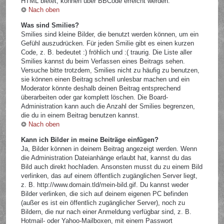
HTML bietet, können über BBCode erreicht werden.
Nach oben
Was sind Smilies?
Smilies sind kleine Bilder, die benutzt werden können, um ein
Gefühl auszudrücken. Für jeden Smilie gibt es einen kurzen
Code, z. B. bedeutet :) fröhlich und :( traurig. Die Liste aller
Smilies kannst du beim Verfassen eines Beitrags sehen.
Versuche bitte trotzdem, Smilies nicht zu häufig zu benutzen,
sie können einen Beitrag schnell unlesbar machen und ein
Moderator könnte deshalb deinen Beitrag entsprechend
überarbeiten oder gar komplett löschen. Die Board-
Administration kann auch die Anzahl der Smilies begrenzen,
die du in einem Beitrag benutzen kannst.
Nach oben
Kann ich Bilder in meine Beiträge einfügen?
Ja, Bilder können in deinem Beitrag angezeigt werden. Wenn
die Administration Dateianhänge erlaubt hat, kannst du das
Bild auch direkt hochladen. Ansonsten musst du zu einem Bild
verlinken, das auf einem öffentlich zugänglichen Server liegt,
z. B. http://www.domain.tld/mein-bild.gif. Du kannst weder
Bilder verlinken, die sich auf deinem eigenen PC befinden
(außer es ist ein öffentlich zugänglicher Server), noch zu
Bildern, die nur nach einer Anmeldung verfügbar sind, z. B.
Hotmail- oder Yahoo-Mailboxen, mit einem Passwort