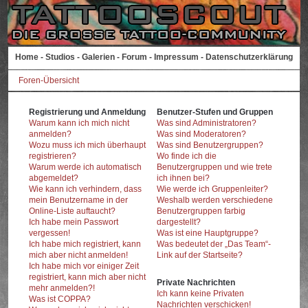
Home
-
Studios
-
Galerien
-
Forum
-
Impressum
-
Datenschutzerklärung
Foren-Übersicht
Registrierung und Anmeldung
Benutzer-Stufen und Gruppen
Warum kann ich mich nicht
Was sind Administratoren?
anmelden?
Was sind Moderatoren?
Wozu muss ich mich überhaupt
Was sind Benutzergruppen?
registrieren?
Wo finde ich die
Warum werde ich automatisch
Benutzergruppen und wie trete
abgemeldet?
ich ihnen bei?
Wie kann ich verhindern, dass
Wie werde ich Gruppenleiter?
mein Benutzername in der
Weshalb werden verschiedene
Online-Liste auftaucht?
Benutzergruppen farbig
Ich habe mein Passwort
dargestellt?
vergessen!
Was ist eine Hauptgruppe?
Ich habe mich registriert, kann
Was bedeutet der „Das Team“-
mich aber nicht anmelden!
Link auf der Startseite?
Ich habe mich vor einiger Zeit
registriert, kann mich aber nicht
Private Nachrichten
mehr anmelden?!
Ich kann keine Privaten
Was ist COPPA?
Nachrichten verschicken!