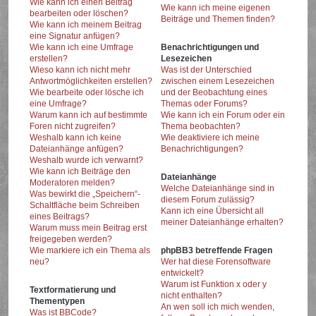
Wie kann ich einen Beitrag
Wie kann ich meine eigenen
bearbeiten oder löschen?
Beiträge und Themen finden?
Wie kann ich meinem Beitrag
eine Signatur anfügen?
Wie kann ich eine Umfrage
Benachrichtigungen und
erstellen?
Lesezeichen
Wieso kann ich nicht mehr
Was ist der Unterschied
Antwortmöglichkeiten erstellen?
zwischen einem Lesezeichen
Wie bearbeite oder lösche ich
und der Beobachtung eines
eine Umfrage?
Themas oder Forums?
Warum kann ich auf bestimmte
Wie kann ich ein Forum oder ein
Foren nicht zugreifen?
Thema beobachten?
Weshalb kann ich keine
Wie deaktiviere ich meine
Dateianhänge anfügen?
Benachrichtigungen?
Weshalb wurde ich verwarnt?
Wie kann ich Beiträge den
Dateianhänge
Moderatoren melden?
Welche Dateianhänge sind in
Was bewirkt die „Speichern“-
diesem Forum zulässig?
Schaltfläche beim Schreiben
Kann ich eine Übersicht all
eines Beitrags?
meiner Dateianhänge erhalten?
Warum muss mein Beitrag erst
freigegeben werden?
Wie markiere ich ein Thema als
phpBB3 betreffende Fragen
neu?
Wer hat diese Forensoftware
entwickelt?
Warum ist Funktion x oder y
Textformatierung und
nicht enthalten?
Thementypen
An wen soll ich mich wenden,
Was ist BBCode?