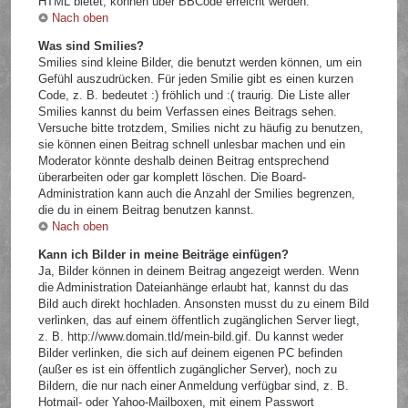
HTML bietet, können über BBCode erreicht werden.
Nach oben
Was sind Smilies?
Smilies sind kleine Bilder, die benutzt werden können, um ein
Gefühl auszudrücken. Für jeden Smilie gibt es einen kurzen
Code, z. B. bedeutet :) fröhlich und :( traurig. Die Liste aller
Smilies kannst du beim Verfassen eines Beitrags sehen.
Versuche bitte trotzdem, Smilies nicht zu häufig zu benutzen,
sie können einen Beitrag schnell unlesbar machen und ein
Moderator könnte deshalb deinen Beitrag entsprechend
überarbeiten oder gar komplett löschen. Die Board-
Administration kann auch die Anzahl der Smilies begrenzen,
die du in einem Beitrag benutzen kannst.
Nach oben
Kann ich Bilder in meine Beiträge einfügen?
Ja, Bilder können in deinem Beitrag angezeigt werden. Wenn
die Administration Dateianhänge erlaubt hat, kannst du das
Bild auch direkt hochladen. Ansonsten musst du zu einem Bild
verlinken, das auf einem öffentlich zugänglichen Server liegt,
z. B. http://www.domain.tld/mein-bild.gif. Du kannst weder
Bilder verlinken, die sich auf deinem eigenen PC befinden
(außer es ist ein öffentlich zugänglicher Server), noch zu
Bildern, die nur nach einer Anmeldung verfügbar sind, z. B.
Hotmail- oder Yahoo-Mailboxen, mit einem Passwort