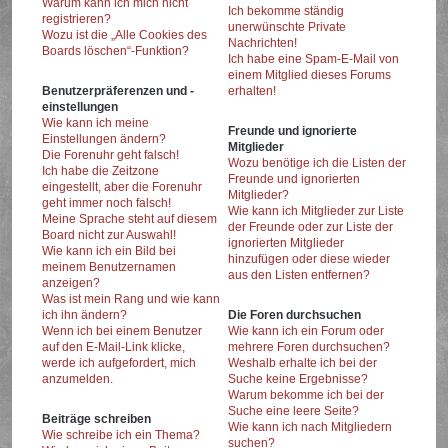
Warum kann ich mich nicht
Ich bekomme ständig
registrieren?
unerwünschte Private
Wozu ist die „Alle Cookies des
Nachrichten!
Boards löschen“-Funktion?
Ich habe eine Spam-E-Mail von
einem Mitglied dieses Forums
Benutzerpräferenzen und -
erhalten!
einstellungen
Wie kann ich meine
Freunde und ignorierte
Einstellungen ändern?
Mitglieder
Die Forenuhr geht falsch!
Wozu benötige ich die Listen der
Ich habe die Zeitzone
Freunde und ignorierten
eingestellt, aber die Forenuhr
Mitglieder?
geht immer noch falsch!
Wie kann ich Mitglieder zur Liste
Meine Sprache steht auf diesem
der Freunde oder zur Liste der
Board nicht zur Auswahl!
ignorierten Mitglieder
Wie kann ich ein Bild bei
hinzufügen oder diese wieder
meinem Benutzernamen
aus den Listen entfernen?
anzeigen?
Was ist mein Rang und wie kann
ich ihn ändern?
Die Foren durchsuchen
Wenn ich bei einem Benutzer
Wie kann ich ein Forum oder
auf den E-Mail-Link klicke,
mehrere Foren durchsuchen?
werde ich aufgefordert, mich
Weshalb erhalte ich bei der
anzumelden.
Suche keine Ergebnisse?
Warum bekomme ich bei der
Suche eine leere Seite?
Beiträge schreiben
Wie kann ich nach Mitgliedern
Wie schreibe ich ein Thema?
suchen?