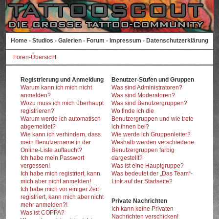
Home
-
Studios
-
Galerien
-
Forum
-
Impressum
-
Datenschutzerklärung
Foren-Übersicht
Registrierung und Anmeldung
Benutzer-Stufen und Gruppen
Warum kann ich mich nicht
Was sind Administratoren?
anmelden?
Was sind Moderatoren?
Wozu muss ich mich überhaupt
Was sind Benutzergruppen?
registrieren?
Wo finde ich die
Warum werde ich automatisch
Benutzergruppen und wie trete
abgemeldet?
ich ihnen bei?
Wie kann ich verhindern, dass
Wie werde ich Gruppenleiter?
mein Benutzername in der
Weshalb werden verschiedene
Online-Liste auftaucht?
Benutzergruppen farbig
Ich habe mein Passwort
dargestellt?
vergessen!
Was ist eine Hauptgruppe?
Ich habe mich registriert, kann
Was bedeutet der „Das Team“-
mich aber nicht anmelden!
Link auf der Startseite?
Ich habe mich vor einiger Zeit
registriert, kann mich aber nicht
Private Nachrichten
mehr anmelden?!
Ich kann keine Privaten
Was ist COPPA?
Nachrichten verschicken!