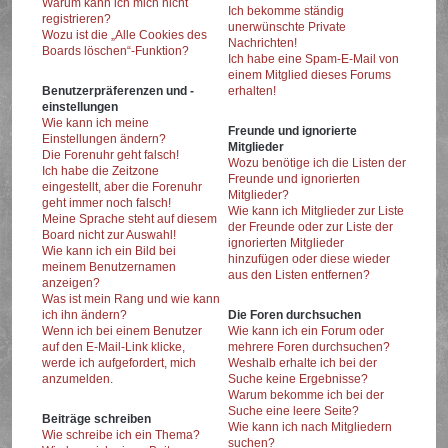
Warum kann ich mich nicht
Ich bekomme ständig
registrieren?
unerwünschte Private
Wozu ist die „Alle Cookies des
Nachrichten!
Boards löschen“-Funktion?
Ich habe eine Spam-E-Mail von
einem Mitglied dieses Forums
Benutzerpräferenzen und -
erhalten!
einstellungen
Wie kann ich meine
Freunde und ignorierte
Einstellungen ändern?
Mitglieder
Die Forenuhr geht falsch!
Wozu benötige ich die Listen der
Ich habe die Zeitzone
Freunde und ignorierten
eingestellt, aber die Forenuhr
Mitglieder?
geht immer noch falsch!
Wie kann ich Mitglieder zur Liste
Meine Sprache steht auf diesem
der Freunde oder zur Liste der
Board nicht zur Auswahl!
ignorierten Mitglieder
Wie kann ich ein Bild bei
hinzufügen oder diese wieder
meinem Benutzernamen
aus den Listen entfernen?
anzeigen?
Was ist mein Rang und wie kann
ich ihn ändern?
Die Foren durchsuchen
Wenn ich bei einem Benutzer
Wie kann ich ein Forum oder
auf den E-Mail-Link klicke,
mehrere Foren durchsuchen?
werde ich aufgefordert, mich
Weshalb erhalte ich bei der
anzumelden.
Suche keine Ergebnisse?
Warum bekomme ich bei der
Suche eine leere Seite?
Beiträge schreiben
Wie kann ich nach Mitgliedern
Wie schreibe ich ein Thema?
suchen?