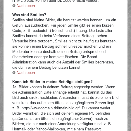
HTML bietet, können über BBCode erreicht werden.
Nach oben
Was sind Smilies?
Smilies sind kleine Bilder, die benutzt werden können, um ein
Gefühl auszudrücken. Für jeden Smilie gibt es einen kurzen
Code, z. B. bedeutet :) fröhlich und :( traurig. Die Liste aller
Smilies kannst du beim Verfassen eines Beitrags sehen.
Versuche bitte trotzdem, Smilies nicht zu häufig zu benutzen,
sie können einen Beitrag schnell unlesbar machen und ein
Moderator könnte deshalb deinen Beitrag entsprechend
überarbeiten oder gar komplett löschen. Die Board-
Administration kann auch die Anzahl der Smilies begrenzen,
die du in einem Beitrag benutzen kannst.
Nach oben
Kann ich Bilder in meine Beiträge einfügen?
Ja, Bilder können in deinem Beitrag angezeigt werden. Wenn
die Administration Dateianhänge erlaubt hat, kannst du das
Bild auch direkt hochladen. Ansonsten musst du zu einem Bild
verlinken, das auf einem öffentlich zugänglichen Server liegt,
z. B. http://www.domain.tld/mein-bild.gif. Du kannst weder
Bilder verlinken, die sich auf deinem eigenen PC befinden
(außer es ist ein öffentlich zugänglicher Server), noch zu
Bildern, die nur nach einer Anmeldung verfügbar sind, z. B.
Hotmail- oder Yahoo-Mailboxen, mit einem Passwort