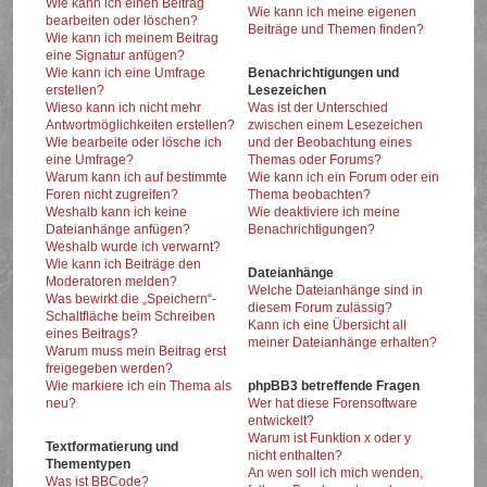
Wie kann ich einen Beitrag
Wie kann ich meine eigenen
bearbeiten oder löschen?
Beiträge und Themen finden?
Wie kann ich meinem Beitrag
eine Signatur anfügen?
Wie kann ich eine Umfrage
Benachrichtigungen und
erstellen?
Lesezeichen
Wieso kann ich nicht mehr
Was ist der Unterschied
Antwortmöglichkeiten erstellen?
zwischen einem Lesezeichen
Wie bearbeite oder lösche ich
und der Beobachtung eines
eine Umfrage?
Themas oder Forums?
Warum kann ich auf bestimmte
Wie kann ich ein Forum oder ein
Foren nicht zugreifen?
Thema beobachten?
Weshalb kann ich keine
Wie deaktiviere ich meine
Dateianhänge anfügen?
Benachrichtigungen?
Weshalb wurde ich verwarnt?
Wie kann ich Beiträge den
Dateianhänge
Moderatoren melden?
Welche Dateianhänge sind in
Was bewirkt die „Speichern“-
diesem Forum zulässig?
Schaltfläche beim Schreiben
Kann ich eine Übersicht all
eines Beitrags?
meiner Dateianhänge erhalten?
Warum muss mein Beitrag erst
freigegeben werden?
Wie markiere ich ein Thema als
phpBB3 betreffende Fragen
neu?
Wer hat diese Forensoftware
entwickelt?
Warum ist Funktion x oder y
Textformatierung und
nicht enthalten?
Thementypen
An wen soll ich mich wenden,
Was ist BBCode?