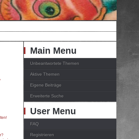
Main Menu
Unbeantwortete Themen
Aktive Themen
?
Eigene Beiträge
Erweiterte Suche
User Menu
ten!
FAQ
Registrieren
er?