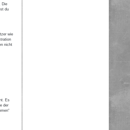
. Die
st du
tzer wie
tration
en nicht
ht. Es
e der
ehmen“