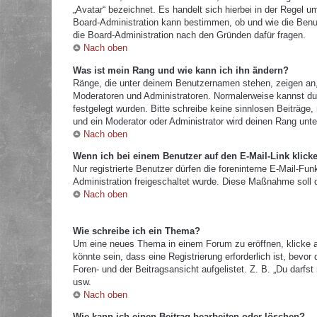
„Avatar“ bezeichnet. Es handelt sich hierbei in der Regel u
Board-Administration kann bestimmen, ob und wie die Benut
die Board-Administration nach den Gründen dafür fragen.
Nach oben
Was ist mein Rang und wie kann ich ihn ändern?
Ränge, die unter deinem Benutzernamen stehen, zeigen an, w
Moderatoren und Administratoren. Normalerweise kannst du 
festgelegt wurden. Bitte schreibe keine sinnlosen Beiträg
und ein Moderator oder Administrator wird deinen Rang unt
Nach oben
Wenn ich bei einem Benutzer auf den E-Mail-Link klick
Nur registrierte Benutzer dürfen die foreninterne E-Mail-Fu
Administration freigeschaltet wurde. Diese Maßnahme soll
Nach oben
Wie schreibe ich ein Thema?
Um eine neues Thema in einem Forum zu eröffnen, klicke a
könnte sein, dass eine Registrierung erforderlich ist, bevo
Foren- und der Beitragsansicht aufgelistet. Z. B. „Du darf
usw.
Nach oben
Wie kann ich einen Beitrag bearbeiten oder löschen?