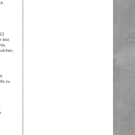
ch
 13
 bist,
hte,
solchen,
rt
lfe zu
.
u