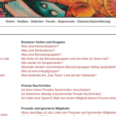
Home
-
Studios
-
Galerien
-
Forum
-
Impressum
-
Datenschutzerklärung
Benutzer-Stufen und Gruppen
Was sind Administratoren?
Was sind Moderatoren?
Was sind Benutzergruppen?
e-Liste
Wo finde ich die Benutzergruppen und wie trete ich ihnen bei?
Wie werde ich Gruppenleiter?
Weshalb werden verschiedene Benutzergruppen farbig dargestellt
Was ist eine Hauptgruppe?
mehr
Was bedeutet der „Das Team“-Link auf der Startseite?
Private Nachrichten
Ich kann keine Privaten Nachrichten verschicken!
Ich bekomme ständig unerwünschte Private Nachrichten!
Ich habe eine Spam-E-Mail von einem Mitglied dieses Forums erhal
Freunde und ignorierte Mitglieder
Wozu benötige ich die Listen der Freunde und ignorierten Mitglied
r noch