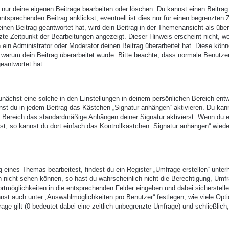
 nur deine eigenen Beiträge bearbeiten oder löschen. Du kannst einen Beitrag
ntsprechenden Beitrag anklickst; eventuell ist dies nur für einen begrenzten 
nen Beitrag geantwortet hat, wird dein Beitrag in der Themenansicht als über
zte Zeitpunkt der Bearbeitungen angezeigt. Dieser Hinweis erscheint nicht, w
ein Administrator oder Moderator deinen Beitrag überarbeitet hat. Diese kön
en, warum dein Beitrag überarbeitet wurde. Bitte beachte, dass normale Benutze
eantwortet hat.
nächst eine solche in den Einstellungen in deinem persönlichen Bereich entw
nst du in jedem Beitrag das Kästchen „Signatur anhängen“ aktivieren. Du kan
n Bereich das standardmäßige Anhängen deiner Signatur aktivierst. Wenn du 
t, so kannst du dort einfach das Kontrollkästchen „Signatur anhängen“ wiede
eines Themas bearbeitest, findest du ein Register „Umfrage erstellen“ unter
ch nicht sehen können, so hast du wahrscheinlich nicht die Berechtigung, Umf
ortmöglichkeiten in die entsprechenden Felder eingeben und dabei sicherstell
annst auch unter „Auswahlmöglichkeiten pro Benutzer“ festlegen, wie viele Opt
age gilt (0 bedeutet dabei eine zeitlich unbegrenzte Umfrage) und schließlich,