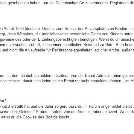
träge geschrieben haben, um die Datenbankgröße zu verringern. Registriere di
n Act of 1998 (deutsch: Gesetz zum Schutz der Privatsphäre von Kindern im
legt, dass Websites, die möglicherweise persönliche Daten von Kindern unter
gsweise des oder der Erziehungsberechtigten benötigen. Wenn du dir unsicher
ieren versuchst, zutrifft, ziehe einen rechtlichen Beistand zu Rate. Bitte beac
 nicht die Anlaufstelle für Rechtsangelegenheiten jeglicher Art ist; außer 
e, mit dem du dich anmelden möchtest, von der Board-Administration gesper
chaltet sein, damit sich keine neuen Benutzer mehr anmelden können. Um Hi
ion?
phpBB erstellt hat und die dafür sorgen, dass du im Forum angemeldet bleibst
eise den „Gelesen“-Status – sofern von der Administration aktiviert. Wenn d
 wenn du die Cookies des Boards löscht.