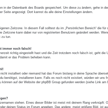
ngen in der Datenbank des Boards gespeichert. Um diese zu ändern, gehe in de
er Seite angezeigt. Dort kannst du alle deine Einstellungen ändern.
igenen Zeitzone. In diesem Fall solltest du im „Persönlichen Bereich“ die für 
 Die Zeitzone kann dabei nur von registrierten Benutzern geändert werden. Wen
t zu tun.
ht immer noch falsch!
zeit richtig eingestellt hast und die Zeit trotzdem noch falsch ist, geht die 
, damit er das Problem beheben kann.
hl!
nicht installiert oder niemand hat das Forum bislang in deine Sprache überset
u benötigst, installieren kann. Falls es noch nicht existiert, würden wir uns f
zu können auf der Website der phpBB Group gefunden werden (siehe Link am
igen?
zernamen stehen. Eines dieser Bilder ist meist mit deinem Rang verknüpft: O
 oder deinen Status im Forum angeben. Das andere, meist größere Bild, ist au