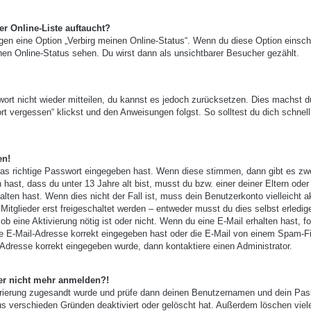
r Online-Liste auftaucht?
ngen eine Option „Verbirg meinen Online-Status“. Wenn du diese Option einsch
nen Online-Status sehen. Du wirst dann als unsichtbarer Besucher gezählt.
wort nicht wieder mitteilen, du kannst es jedoch zurücksetzen. Dies machst d
t vergessen“ klickst und den Anweisungen folgst. So solltest du dich schnell
en!
das richtige Passwort eingegeben hast. Wenn diese stimmen, dann gibt es zw
 hast, dass du unter 13 Jahre alt bist, musst du bzw. einer deiner Eltern oder
ten hast. Wenn dies nicht der Fall ist, muss dein Benutzerkonto vielleicht ak
tglieder erst freigeschaltet werden – entweder musst du dies selbst erledig
, ob eine Aktivierung nötig ist oder nicht. Wenn du eine E-Mail erhalten hast, f
e E-Mail-Adresse korrekt eingegeben hast oder die E-Mail von einem Spam-Fi
-Adresse korrekt eingegeben wurde, dann kontaktiere einen Administrator.
aber nicht mehr anmelden?!
gistrierung zugesandt wurde und prüfe dann deinen Benutzernamen und dein Pas
us verschieden Gründen deaktiviert oder gelöscht hat. Außerdem löschen viel