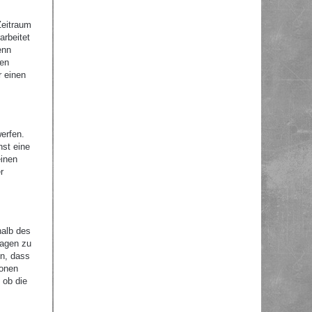
Zeitraum
arbeitet
enn
nen
r einen
erfen.
nst eine
einen
r
halb des
ragen zu
en, dass
ionen
 ob die