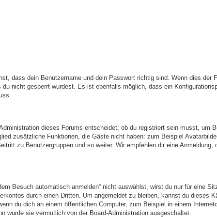
hst, dass dein Benutzername und dein Passwort richtig sind. Wenn dies der Fa
du nicht gesperrt wurdest. Es ist ebenfalls möglich, dass ein Konfigurations
uss.
-Administration dieses Forums entscheidet, ob du registriert sein musst, um B
itglied zusätzliche Funktionen, die Gäste nicht haben: zum Beispiel Avatarbilde
eitritt zu Benutzergruppen und so weiter. Wir empfehlen dir eine Anmeldung, 
em Besuch automatisch anmelden“ nicht auswählst, wirst du nur für eine Sit
erkontos durch einen Dritten. Um angemeldet zu bleiben, kannst du dieses 
enn du dich an einem öffentlichen Computer, zum Beispiel in einem Internetc
nn wurde sie vermutlich von der Board-Administration ausgeschaltet.