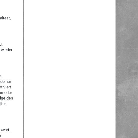
altest,
u,
 wieder
ei
 deiner
tiviert
en oder
olge den
lter
swort.
e