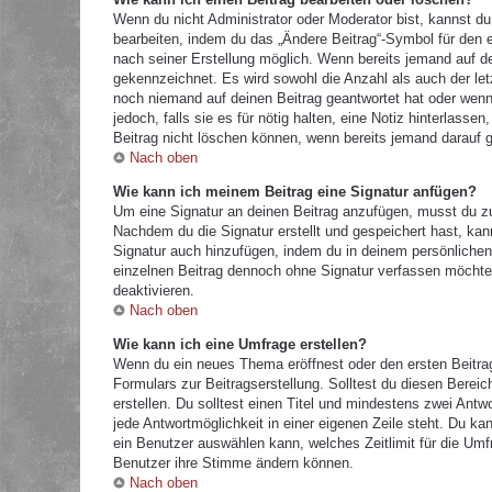
Wenn du nicht Administrator oder Moderator bist, kannst du
bearbeiten, indem du das „Ändere Beitrag“-Symbol für den e
nach seiner Erstellung möglich. Wenn bereits jemand auf dei
gekennzeichnet. Es wird sowohl die Anzahl als auch der let
noch niemand auf deinen Beitrag geantwortet hat oder wenn 
jedoch, falls sie es für nötig halten, eine Notiz hinterlass
Beitrag nicht löschen können, wenn bereits jemand darauf g
Nach oben
Wie kann ich meinem Beitrag eine Signatur anfügen?
Um eine Signatur an deinen Beitrag anzufügen, musst du zu
Nachdem du die Signatur erstellt und gespeichert hast, kan
Signatur auch hinzufügen, indem du in deinem persönliche
einzelnen Beitrag dennoch ohne Signatur verfassen möchtes
deaktivieren.
Nach oben
Wie kann ich eine Umfrage erstellen?
Wenn du ein neues Thema eröffnest oder den ersten Beitrag 
Formulars zur Beitragserstellung. Solltest du diesen Berei
erstellen. Du solltest einen Titel und mindestens zwei Antw
jede Antwortmöglichkeit in einer eigenen Zeile steht. Du k
ein Benutzer auswählen kann, welches Zeitlimit für die Umfr
Benutzer ihre Stimme ändern können.
Nach oben