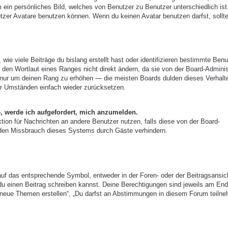
m ein persönliches Bild, welches von Benutzer zu Benutzer unterschiedlich ist
zer Avatare benutzen können. Wenn du keinen Avatar benutzen darfst, sollte
ie viele Beiträge du bislang erstellt hast oder identifizieren bestimmte Benu
den Wortlaut eines Ranges nicht direkt ändern, da sie von der Board-Adminis
e, nur um deinen Rang zu erhöhen — die meisten Boards dulden dieses Verhalt
er Umständen einfach wieder zurücksetzen.
e, werde ich aufgefordert, mich anzumelden.
nktion für Nachrichten an andere Benutzer nutzen, falls diese von der Board-
 den Missbrauch dieses Systems durch Gäste verhindern.
uf das entsprechende Symbol, entweder in der Foren- oder der Beitragsansic
r du einen Beitrag schreiben kannst. Deine Berechtigungen sind jeweils am End
st neue Themen erstellen“, „Du darfst an Abstimmungen in diesem Forum teiln