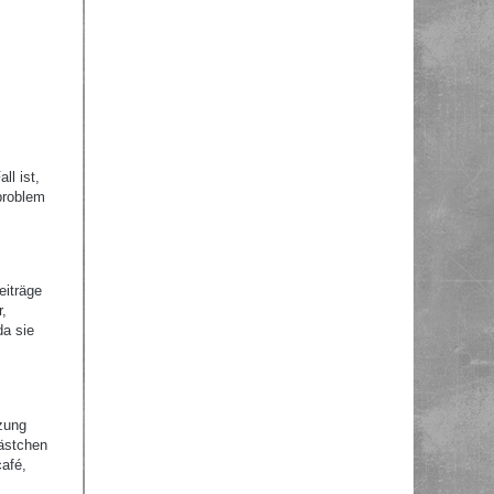
ll ist,
problem
eiträge
r,
da sie
zung
Kästchen
afé,