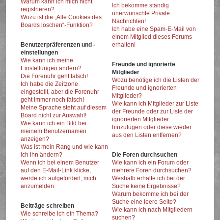
Warum kann ich mich nicht
Ich bekomme ständig
registrieren?
unerwünschte Private
Wozu ist die „Alle Cookies des
Nachrichten!
Boards löschen“-Funktion?
Ich habe eine Spam-E-Mail von
einem Mitglied dieses Forums
Benutzerpräferenzen und -
erhalten!
einstellungen
Wie kann ich meine
Freunde und ignorierte
Einstellungen ändern?
Mitglieder
Die Forenuhr geht falsch!
Wozu benötige ich die Listen der
Ich habe die Zeitzone
Freunde und ignorierten
eingestellt, aber die Forenuhr
Mitglieder?
geht immer noch falsch!
Wie kann ich Mitglieder zur Liste
Meine Sprache steht auf diesem
der Freunde oder zur Liste der
Board nicht zur Auswahl!
ignorierten Mitglieder
Wie kann ich ein Bild bei
hinzufügen oder diese wieder
meinem Benutzernamen
aus den Listen entfernen?
anzeigen?
Was ist mein Rang und wie kann
ich ihn ändern?
Die Foren durchsuchen
Wenn ich bei einem Benutzer
Wie kann ich ein Forum oder
auf den E-Mail-Link klicke,
mehrere Foren durchsuchen?
werde ich aufgefordert, mich
Weshalb erhalte ich bei der
anzumelden.
Suche keine Ergebnisse?
Warum bekomme ich bei der
Suche eine leere Seite?
Beiträge schreiben
Wie kann ich nach Mitgliedern
Wie schreibe ich ein Thema?
suchen?