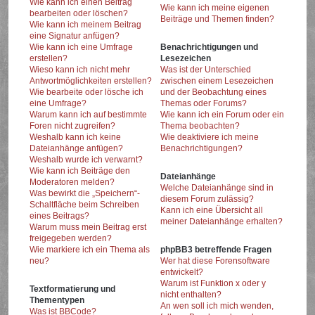
Wie kann ich einen Beitrag
Wie kann ich meine eigenen
bearbeiten oder löschen?
Beiträge und Themen finden?
Wie kann ich meinem Beitrag
eine Signatur anfügen?
Wie kann ich eine Umfrage
Benachrichtigungen und
erstellen?
Lesezeichen
Wieso kann ich nicht mehr
Was ist der Unterschied
Antwortmöglichkeiten erstellen?
zwischen einem Lesezeichen
Wie bearbeite oder lösche ich
und der Beobachtung eines
eine Umfrage?
Themas oder Forums?
Warum kann ich auf bestimmte
Wie kann ich ein Forum oder ein
Foren nicht zugreifen?
Thema beobachten?
Weshalb kann ich keine
Wie deaktiviere ich meine
Dateianhänge anfügen?
Benachrichtigungen?
Weshalb wurde ich verwarnt?
Wie kann ich Beiträge den
Dateianhänge
Moderatoren melden?
Welche Dateianhänge sind in
Was bewirkt die „Speichern“-
diesem Forum zulässig?
Schaltfläche beim Schreiben
Kann ich eine Übersicht all
eines Beitrags?
meiner Dateianhänge erhalten?
Warum muss mein Beitrag erst
freigegeben werden?
Wie markiere ich ein Thema als
phpBB3 betreffende Fragen
neu?
Wer hat diese Forensoftware
entwickelt?
Warum ist Funktion x oder y
Textformatierung und
nicht enthalten?
Thementypen
An wen soll ich mich wenden,
Was ist BBCode?