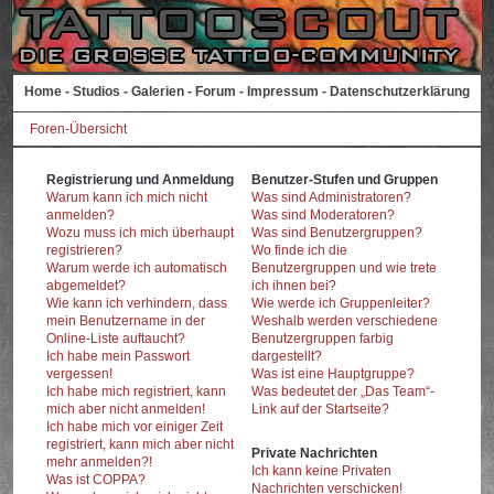
Home
-
Studios
-
Galerien
-
Forum
-
Impressum
-
Datenschutzerklärung
Foren-Übersicht
Registrierung und Anmeldung
Benutzer-Stufen und Gruppen
Warum kann ich mich nicht
Was sind Administratoren?
anmelden?
Was sind Moderatoren?
Wozu muss ich mich überhaupt
Was sind Benutzergruppen?
registrieren?
Wo finde ich die
Warum werde ich automatisch
Benutzergruppen und wie trete
abgemeldet?
ich ihnen bei?
Wie kann ich verhindern, dass
Wie werde ich Gruppenleiter?
mein Benutzername in der
Weshalb werden verschiedene
Online-Liste auftaucht?
Benutzergruppen farbig
Ich habe mein Passwort
dargestellt?
vergessen!
Was ist eine Hauptgruppe?
Ich habe mich registriert, kann
Was bedeutet der „Das Team“-
mich aber nicht anmelden!
Link auf der Startseite?
Ich habe mich vor einiger Zeit
registriert, kann mich aber nicht
Private Nachrichten
mehr anmelden?!
Ich kann keine Privaten
Was ist COPPA?
Nachrichten verschicken!