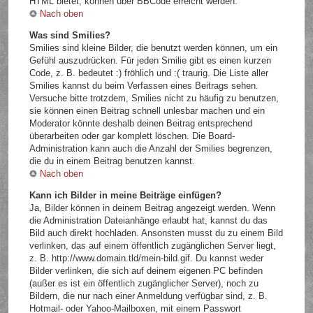
HTML bietet, können über BBCode erreicht werden.
Nach oben
Was sind Smilies?
Smilies sind kleine Bilder, die benutzt werden können, um ein
Gefühl auszudrücken. Für jeden Smilie gibt es einen kurzen
Code, z. B. bedeutet :) fröhlich und :( traurig. Die Liste aller
Smilies kannst du beim Verfassen eines Beitrags sehen.
Versuche bitte trotzdem, Smilies nicht zu häufig zu benutzen,
sie können einen Beitrag schnell unlesbar machen und ein
Moderator könnte deshalb deinen Beitrag entsprechend
überarbeiten oder gar komplett löschen. Die Board-
Administration kann auch die Anzahl der Smilies begrenzen,
die du in einem Beitrag benutzen kannst.
Nach oben
Kann ich Bilder in meine Beiträge einfügen?
Ja, Bilder können in deinem Beitrag angezeigt werden. Wenn
die Administration Dateianhänge erlaubt hat, kannst du das
Bild auch direkt hochladen. Ansonsten musst du zu einem Bild
verlinken, das auf einem öffentlich zugänglichen Server liegt,
z. B. http://www.domain.tld/mein-bild.gif. Du kannst weder
Bilder verlinken, die sich auf deinem eigenen PC befinden
(außer es ist ein öffentlich zugänglicher Server), noch zu
Bildern, die nur nach einer Anmeldung verfügbar sind, z. B.
Hotmail- oder Yahoo-Mailboxen, mit einem Passwort