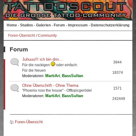
Home
-
Studios
-
Galerien
-
Forum
-
Impressum
-
Datenschutzerklärung
Foren-Übersicht
Community
Forum
Juhuuu!!! ich bin drin...
3944
Für die nackigen
oder einfach:
Für die Neuen
18374
MartiAri
BassSultan
Moderatoren:
,
Ohne Überschrift - Ohne Thema
1571
"Phoenix roxx the house" - Offtopicgerödel
MartiAri
BassSultan
Moderatoren:
,
242449
Foren-Übersicht