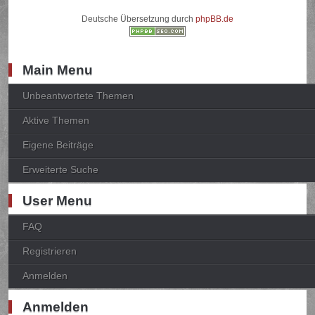
Deutsche Übersetzung durch
phpBB.de
Main Menu
Unbeantwortete Themen
Aktive Themen
Eigene Beiträge
Erweiterte Suche
User Menu
FAQ
Registrieren
Anmelden
Anmelden