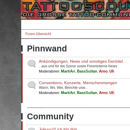
Foren-Übersicht
Pinnwand
Ankündigungen, News und sonstiges Gerödel...
...aus und für die Szene sowie Foreninterne News
MartiAri
BassSultan
Arno
Uli
Moderatoren:
,
,
,
Conventions, Konzerte, Menschenmengen
Wann, Wo, Wer, Berichte usw...
MartiAri
BassSultan
Arno
Uli
Moderatoren:
,
,
,
Community
Juhuuu!!! ich bin drin...