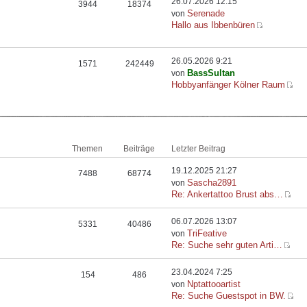
26.07.2026 12:15
3944
18374
Serenade
von
Hallo aus Ibbenbüren
26.05.2026 9:21
1571
242449
BassSultan
von
Hobbyanfänger Kölner Raum
Themen
Beiträge
Letzter Beitrag
19.12.2025 21:27
7488
68774
Sascha2891
von
Re: Ankertattoo Brust abs…
06.07.2026 13:07
5331
40486
TriFeative
von
Re: Suche sehr guten Arti…
23.04.2024 7:25
154
486
Nptattooartist
von
Re: Suche Guestspot in BW.