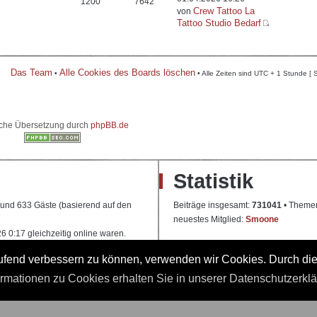
1200
7642
Crew Tattoo La
von
Tattoo Studio Bedarf
Das Team
Alle Cookies des Boards löschen
•
• Alle Zeiten sind UTC + 1 Stunde [ 
che Übersetzung durch
phpBB.de
Statistik
e und 633 Gäste (basierend auf den
Beiträge insgesamt:
731041
• Theme
neuestes Mitglied:
Smoone
 0:17 gleichzeitig online waren.
laufend verbessern zu können, verwenden wir Cookies. Durch di
 Ausbildung
ormationen zu Cookies erhalten Sie in unserer Datenschutzerkl