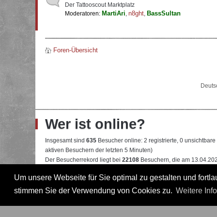
Der Tattooscout Marktplatz
MartiAri
n8ght
BassSultan
Moderatoren:
,
,
Foren-Übersicht
Deuts
Wer ist online?
Insgesamt sind
635
Besucher online: 2 registrierte, 0 unsichtbar
aktiven Besuchern der letzten 5 Minuten)
Der Besucherrekord liegt bei
22108
Besuchern, die am 13.04.2026
Um unsere Webseite für Sie optimal zu gestalten und fort
Mitglieder:
Google [Bot]
,
Google Adsense [Bot]
Legende:
Administrator
,
Moderator
,
Professional
,
Professional in
stimmen Sie der Verwendung von Cookies zu.
Weitere Inf