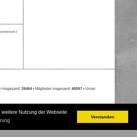
Sommerzeit ]
n insgesamt:
39464
• Mitglieder insgesamt:
40097
• Unser
e weitere Nutzung der Webseite
Verstanden
ärung