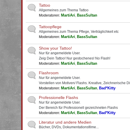
Tattoo
Allgemeines zum Thema Tattoo
MartiAri
BassSultan
Moderatoren:
,
Tattoopflege
Allgemeines zum Thema Pflege, Verträglichkeit etc
MartiAri
BassSultan
Moderatoren:
,
Show your Tattoo!
Nur für angemeldete User.
Zeig Dein Tattoo! Nur gestochenes! No Flash!
MartiAri
BassSultan
Moderatoren:
,
Flashroom
Nur für angemeldete User.
Vorstellen von Motiven/ Flashs. Kreative, Zeichnerische D
MartiAri
BassSultan
Bad*Kitty
Moderatoren:
,
,
Professionelle Flashs
Nur für angemeldete User.
Der Bereich für Professionell gezeichneten Flashs
MartiAri
BassSultan
Bad*Kitty
Moderatoren:
,
,
Literatur und andere Medien
Bücher, DVDs, Dokumentationsfilme...