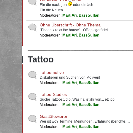
Für die nackigen
oder einfach:
Für die Neuen
MartiAri
BassSultan
Moderatoren:
,
Ohne Überschrift - Ohne Thema
"Phoenix roxx the house" - Offtopicgerödel
MartiAri
BassSultan
Moderatoren:
,
Tattoo
Tattoomotive
Diskutieren und Suchen von Motiven!
MartiAri
BassSultan
Moderatoren:
,
Tattoo-Studios
Suche Tattoostudio, Was haltet ihr von... etc.pp
MartiAri
BassSultan
Moderatoren:
,
Gasttätowierer
Wer ist wo? Termine, Meinungen, Erfahrungsberichte….
MartiAri
BassSultan
Moderatoren:
,