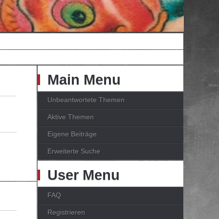
Main Menu
Unbeantwortete Themen
Aktive Themen
Eigene Beiträge
Erweiterte Suche
User Menu
FAQ
Registrieren