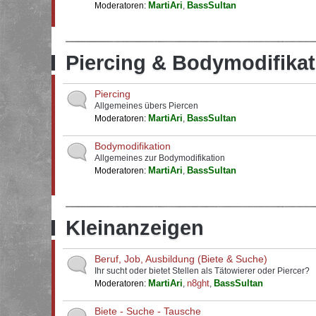
MartiAri
BassSultan
Moderatoren:
,
Piercing & Bodymodifikat
Piercing
Allgemeines übers Piercen
MartiAri
BassSultan
Moderatoren:
,
Bodymodifikation
Allgemeines zur Bodymodifikation
MartiAri
BassSultan
Moderatoren:
,
Kleinanzeigen
Beruf, Job, Ausbildung (Biete & Suche)
Ihr sucht oder bietet Stellen als Tätowierer oder Piercer?
MartiAri
n8ght
BassSultan
Moderatoren:
,
,
Biete - Suche - Tausche