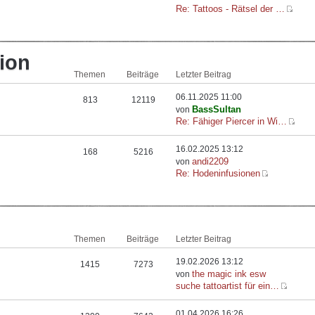
Re: Tattoos - Rätsel der …
ion
Themen
Beiträge
Letzter Beitrag
06.11.2025 11:00
813
12119
BassSultan
von
Re: Fähiger Piercer in Wi…
16.02.2025 13:12
168
5216
andi2209
von
Re: Hodeninfusionen
Themen
Beiträge
Letzter Beitrag
19.02.2026 13:12
1415
7273
the magic ink esw
von
suche tattoartist für ein…
01.04.2026 16:26