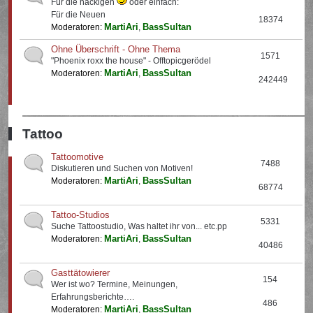
Für die nackigen
oder einfach:
Für die Neuen
18374
MartiAri
BassSultan
Moderatoren:
,
Ohne Überschrift - Ohne Thema
1571
"Phoenix roxx the house" - Offtopicgerödel
MartiAri
BassSultan
Moderatoren:
,
242449
Tattoo
Tattoomotive
7488
Diskutieren und Suchen von Motiven!
MartiAri
BassSultan
Moderatoren:
,
68774
Tattoo-Studios
5331
Suche Tattoostudio, Was haltet ihr von... etc.pp
MartiAri
BassSultan
Moderatoren:
,
40486
Gasttätowierer
154
Wer ist wo? Termine, Meinungen,
Erfahrungsberichte….
486
MartiAri
BassSultan
Moderatoren:
,