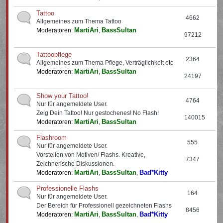
Tattoo
4662
Allgemeines zum Thema Tattoo
MartiAri
BassSultan
Moderatoren:
,
97212
Tattoopflege
2364
Allgemeines zum Thema Pflege, Verträglichkeit etc
MartiAri
BassSultan
Moderatoren:
,
24197
Show your Tattoo!
4764
Nur für angemeldete User.
Zeig Dein Tattoo! Nur gestochenes! No Flash!
140015
MartiAri
BassSultan
Moderatoren:
,
Flashroom
555
Nur für angemeldete User.
Vorstellen von Motiven/ Flashs. Kreative,
7347
Zeichnerische Diskussionen.
MartiAri
BassSultan
Bad*Kitty
Moderatoren:
,
,
Professionelle Flashs
164
Nur für angemeldete User.
Der Bereich für Professionell gezeichneten Flashs
8456
MartiAri
BassSultan
Bad*Kitty
Moderatoren:
,
,