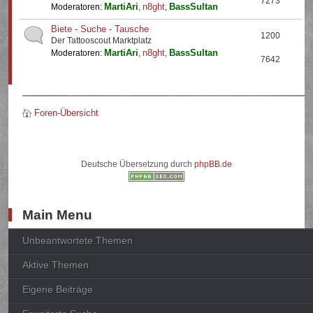
7273
MartiAri
n8ght
BassSultan
Moderatoren:
,
,
Biete - Suche - Tausche
1200
Der Tattooscout Marktplatz
MartiAri
n8ght
BassSultan
Moderatoren:
,
,
7642
Foren-Übersicht
Deutsche Übersetzung durch
phpBB.de
Main Menu
Unbeantwortete Themen
Aktive Themen
Eigene Beiträge