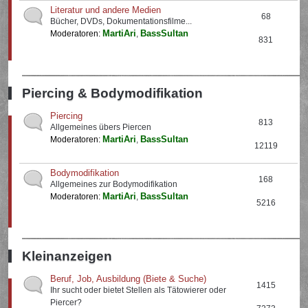
Literatur und andere Medien
68
Bücher, DVDs, Dokumentationsfilme...
MartiAri
BassSultan
Moderatoren:
,
831
Piercing & Bodymodifikation
Piercing
813
Allgemeines übers Piercen
MartiAri
BassSultan
Moderatoren:
,
12119
Bodymodifikation
168
Allgemeines zur Bodymodifikation
MartiAri
BassSultan
Moderatoren:
,
5216
Kleinanzeigen
Beruf, Job, Ausbildung (Biete & Suche)
1415
Ihr sucht oder bietet Stellen als Tätowierer oder
Piercer?