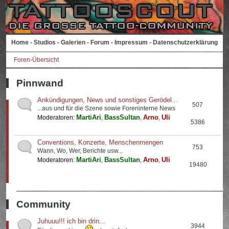
Home
-
Studios
-
Galerien
-
Forum
-
Impressum
-
Datenschutzerklärung
Foren-Übersicht
Pinnwand
Ankündigungen, News und sonstiges Gerödel...
507
...aus und für die Szene sowie Foreninterne News
MartiAri
BassSultan
Arno
Uli
Moderatoren:
,
,
,
5386
Conventions, Konzerte, Menschenmengen
753
Wann, Wo, Wer, Berichte usw...
MartiAri
BassSultan
Arno
Uli
Moderatoren:
,
,
,
19480
Community
Juhuuu!!! ich bin drin...
3944