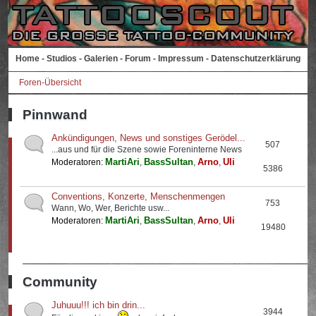
Home
-
Studios
-
Galerien
-
Forum
-
Impressum
-
Datenschutzerklärung
Foren-Übersicht
Pinnwand
Ankündigungen, News und sonstiges Gerödel...
507
...aus und für die Szene sowie Foreninterne News
MartiAri
BassSultan
Arno
Uli
Moderatoren:
,
,
,
5386
Conventions, Konzerte, Menschenmengen
753
Wann, Wo, Wer, Berichte usw...
MartiAri
BassSultan
Arno
Uli
Moderatoren:
,
,
,
19480
Community
Juhuuu!!! ich bin drin...
3944