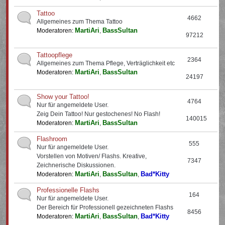
Tattoo
4662
Allgemeines zum Thema Tattoo
MartiAri
BassSultan
Moderatoren:
,
97212
Tattoopflege
2364
Allgemeines zum Thema Pflege, Verträglichkeit etc
MartiAri
BassSultan
Moderatoren:
,
24197
Show your Tattoo!
4764
Nur für angemeldete User.
Zeig Dein Tattoo! Nur gestochenes! No Flash!
140015
MartiAri
BassSultan
Moderatoren:
,
Flashroom
555
Nur für angemeldete User.
Vorstellen von Motiven/ Flashs. Kreative,
7347
Zeichnerische Diskussionen.
MartiAri
BassSultan
Bad*Kitty
Moderatoren:
,
,
Professionelle Flashs
164
Nur für angemeldete User.
Der Bereich für Professionell gezeichneten Flashs
8456
MartiAri
BassSultan
Bad*Kitty
Moderatoren:
,
,