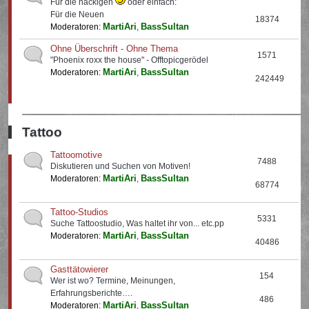
Für die nackigen
oder einfach:
Für die Neuen
18374
MartiAri
BassSultan
Moderatoren:
,
Ohne Überschrift - Ohne Thema
1571
"Phoenix roxx the house" - Offtopicgerödel
MartiAri
BassSultan
Moderatoren:
,
242449
Tattoo
Tattoomotive
7488
Diskutieren und Suchen von Motiven!
MartiAri
BassSultan
Moderatoren:
,
68774
Tattoo-Studios
5331
Suche Tattoostudio, Was haltet ihr von... etc.pp
MartiAri
BassSultan
Moderatoren:
,
40486
Gasttätowierer
154
Wer ist wo? Termine, Meinungen,
Erfahrungsberichte….
486
MartiAri
BassSultan
Moderatoren:
,