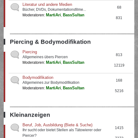
Literatur und andere Medien
68
Bücher, DVDs, Dokumentationsfilme...
MartiAri
BassSultan
Moderatoren:
,
831
Piercing & Bodymodifikation
Piercing
813
Allgemeines übers Piercen
MartiAri
BassSultan
Moderatoren:
,
12119
Bodymodifikation
168
Allgemeines zur Bodymodifikation
MartiAri
BassSultan
Moderatoren:
,
5216
Kleinanzeigen
Beruf, Job, Ausbildung (Biete & Suche)
1415
Ihr sucht oder bietet Stellen als Tätowierer oder
Piercer?