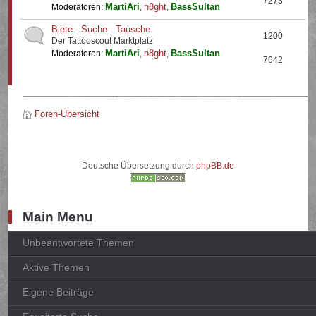
7273
MartiAri
n8ght
BassSultan
Moderatoren:
,
,
Biete - Suche - Tausche
1200
Der Tattooscout Marktplatz
MartiAri
n8ght
BassSultan
Moderatoren:
,
,
7642
Foren-Übersicht
Deutsche Übersetzung durch
phpBB.de
Main Menu
Unbeantwortete Themen
Aktive Themen
Eigene Beiträge