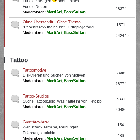
Für die nackigen
oder einfach:
Für die Neuen
18374
MartiAri
BassSultan
Moderatoren:
,
Ohne Überschrift - Ohne Thema
1571
"Phoenix roxx the house" - Offtopicgerödel
MartiAri
BassSultan
Moderatoren:
,
242449
Tattoo
Tattoomotive
7488
Diskutieren und Suchen von Motiven!
MartiAri
BassSultan
Moderatoren:
,
68774
Tattoo-Studios
5331
Suche Tattoostudio, Was haltet ihr von... etc.pp
MartiAri
BassSultan
Moderatoren:
,
40486
Gasttätowierer
154
Wer ist wo? Termine, Meinungen,
Erfahrungsberichte….
486
MartiAri
BassSultan
Moderatoren:
,