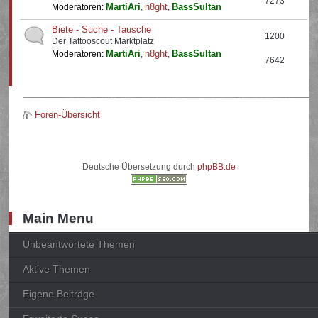
7273
MartiAri
n8ght
BassSultan
Moderatoren:
,
,
Biete - Suche - Tausche
1200
Der Tattooscout Marktplatz
MartiAri
n8ght
BassSultan
Moderatoren:
,
,
7642
Foren-Übersicht
Deutsche Übersetzung durch
phpBB.de
Main Menu
Unbeantwortete Themen
Aktive Themen
Eigene Beiträge