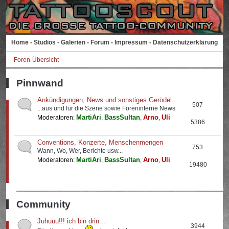
Home
-
Studios
-
Galerien
-
Forum
-
Impressum
-
Datenschutzerklärung
Foren-Übersicht
Pinnwand
Ankündigungen, News und sonstiges Gerödel...
507
...aus und für die Szene sowie Foreninterne News
MartiAri
BassSultan
Arno
Uli
Moderatoren:
,
,
,
5386
Conventions, Konzerte, Menschenmengen
753
Wann, Wo, Wer, Berichte usw...
MartiAri
BassSultan
Arno
Uli
Moderatoren:
,
,
,
19480
Community
Juhuuu!!! ich bin drin...
3944