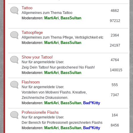
Tattoo
4662
Allgemeines zum Thema Tattoo
MartiAri
BassSultan
Moderatoren:
,
97212
Tattoopflege
2364
Allgemeines zum Thema Pflege, Verträglichkeit etc
MartiAri
BassSultan
Moderatoren:
,
24197
Show your Tattoo!
4764
Nur für angemeldete User.
Zeig Dein Tattoo! Nur gestochenes! No Flash!
140015
MartiAri
BassSultan
Moderatoren:
,
Flashroom
555
Nur für angemeldete User.
Vorstellen von Motiven/ Flashs. Kreative,
7347
Zeichnerische Diskussionen.
MartiAri
BassSultan
Bad*Kitty
Moderatoren:
,
,
Professionelle Flashs
164
Nur für angemeldete User.
Der Bereich für Professionell gezeichneten Flashs
8456
MartiAri
BassSultan
Bad*Kitty
Moderatoren:
,
,