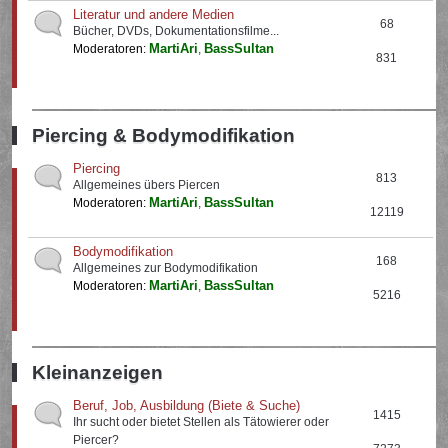
Literatur und andere Medien
68
Bücher, DVDs, Dokumentationsfilme...
MartiAri
BassSultan
Moderatoren:
,
831
Piercing & Bodymodifikation
Piercing
813
Allgemeines übers Piercen
MartiAri
BassSultan
Moderatoren:
,
12119
Bodymodifikation
168
Allgemeines zur Bodymodifikation
MartiAri
BassSultan
Moderatoren:
,
5216
Kleinanzeigen
Beruf, Job, Ausbildung (Biete & Suche)
1415
Ihr sucht oder bietet Stellen als Tätowierer oder
Piercer?