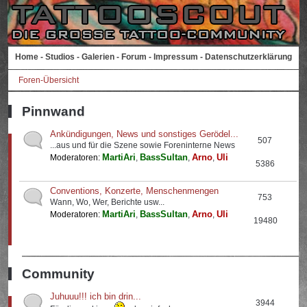
Home
-
Studios
-
Galerien
-
Forum
-
Impressum
-
Datenschutzerklärung
Foren-Übersicht
Pinnwand
Ankündigungen, News und sonstiges Gerödel...
507
...aus und für die Szene sowie Foreninterne News
MartiAri
BassSultan
Arno
Uli
Moderatoren:
,
,
,
5386
Conventions, Konzerte, Menschenmengen
753
Wann, Wo, Wer, Berichte usw...
MartiAri
BassSultan
Arno
Uli
Moderatoren:
,
,
,
19480
Community
Juhuuu!!! ich bin drin...
3944