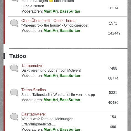
Für die nackigen
oder einfach:
Für die Neuen
18374
MartiAri
BassSultan
Moderatoren:
,
Ohne Überschrift - Ohne Thema
1571
"Phoenix roxx the house" - Offtopicgerödel
MartiAri
BassSultan
Moderatoren:
,
242449
Tattoo
Tattoomotive
7488
Diskutieren und Suchen von Motiven!
MartiAri
BassSultan
Moderatoren:
,
68774
Tattoo-Studios
5331
Suche Tattoostudio, Was haltet ihr von... etc.pp
MartiAri
BassSultan
Moderatoren:
,
40486
Gasttätowierer
154
Wer ist wo? Termine, Meinungen,
Erfahrungsberichte….
486
MartiAri
BassSultan
Moderatoren:
,