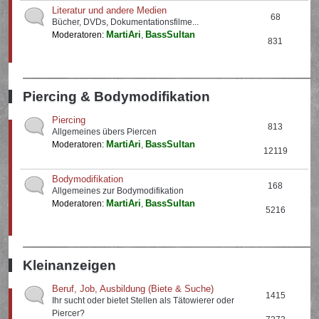
Literatur und andere Medien
68
Bücher, DVDs, Dokumentationsfilme...
MartiAri
BassSultan
Moderatoren:
,
831
Piercing & Bodymodifikation
Piercing
813
Allgemeines übers Piercen
MartiAri
BassSultan
Moderatoren:
,
12119
Bodymodifikation
168
Allgemeines zur Bodymodifikation
MartiAri
BassSultan
Moderatoren:
,
5216
Kleinanzeigen
Beruf, Job, Ausbildung (Biete & Suche)
1415
Ihr sucht oder bietet Stellen als Tätowierer oder
Piercer?