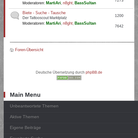
7273
MartiAri
n8ght
BassSultan
Moderatoren:
,
,
Biete - Suche - Tausche
1200
Der Tattooscout Marktplatz
MartiAri
n8ght
BassSultan
Moderatoren:
,
,
7642
Foren-Übersicht
Deutsche Übersetzung durch
phpBB.de
Main Menu
Unbeantwortete Themen
Aktive Themen
Eigene Beiträge