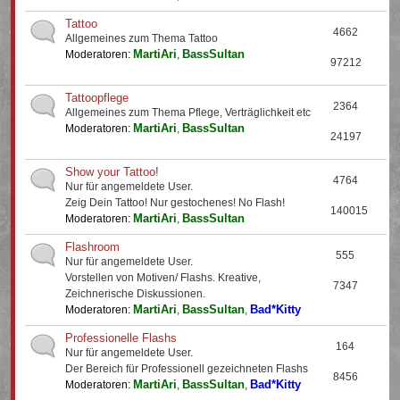
Tattoo
4662
Allgemeines zum Thema Tattoo
MartiAri
BassSultan
Moderatoren:
,
97212
Tattoopflege
2364
Allgemeines zum Thema Pflege, Verträglichkeit etc
MartiAri
BassSultan
Moderatoren:
,
24197
Show your Tattoo!
4764
Nur für angemeldete User.
Zeig Dein Tattoo! Nur gestochenes! No Flash!
140015
MartiAri
BassSultan
Moderatoren:
,
Flashroom
555
Nur für angemeldete User.
Vorstellen von Motiven/ Flashs. Kreative,
7347
Zeichnerische Diskussionen.
MartiAri
BassSultan
Bad*Kitty
Moderatoren:
,
,
Professionelle Flashs
164
Nur für angemeldete User.
Der Bereich für Professionell gezeichneten Flashs
8456
MartiAri
BassSultan
Bad*Kitty
Moderatoren:
,
,