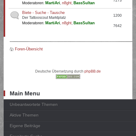
7273
MartiAri
n8ght
BassSultan
Moderatoren:
,
,
Biete - Suche - Tausche
1200
Der Tattooscout Marktplatz
MartiAri
n8ght
BassSultan
Moderatoren:
,
,
7642
Foren-Übersicht
Deutsche Übersetzung durch
phpBB.de
Main Menu
Unbeantwortete Themen
Aktive Themen
Eigene Beiträge