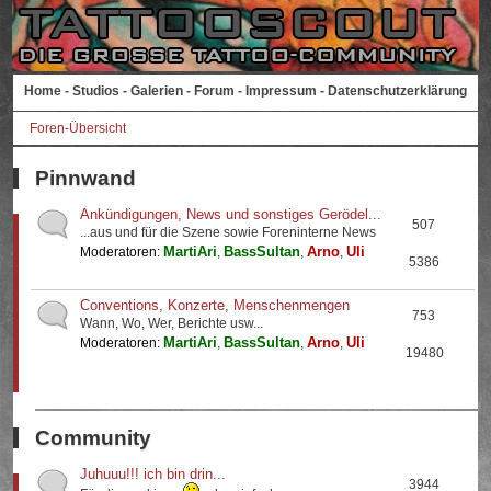
Home
-
Studios
-
Galerien
-
Forum
-
Impressum
-
Datenschutzerklärung
Foren-Übersicht
Pinnwand
Ankündigungen, News und sonstiges Gerödel...
507
...aus und für die Szene sowie Foreninterne News
MartiAri
BassSultan
Arno
Uli
Moderatoren:
,
,
,
5386
Conventions, Konzerte, Menschenmengen
753
Wann, Wo, Wer, Berichte usw...
MartiAri
BassSultan
Arno
Uli
Moderatoren:
,
,
,
19480
Community
Juhuuu!!! ich bin drin...
3944