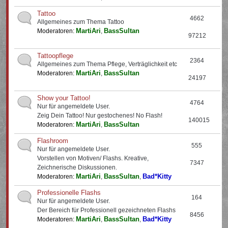
Tattoo
4662
Allgemeines zum Thema Tattoo
MartiAri
BassSultan
Moderatoren:
,
97212
Tattoopflege
2364
Allgemeines zum Thema Pflege, Verträglichkeit etc
MartiAri
BassSultan
Moderatoren:
,
24197
Show your Tattoo!
4764
Nur für angemeldete User.
Zeig Dein Tattoo! Nur gestochenes! No Flash!
140015
MartiAri
BassSultan
Moderatoren:
,
Flashroom
555
Nur für angemeldete User.
Vorstellen von Motiven/ Flashs. Kreative,
7347
Zeichnerische Diskussionen.
MartiAri
BassSultan
Bad*Kitty
Moderatoren:
,
,
Professionelle Flashs
164
Nur für angemeldete User.
Der Bereich für Professionell gezeichneten Flashs
8456
MartiAri
BassSultan
Bad*Kitty
Moderatoren:
,
,