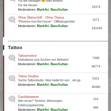
Für die nackigen
oder einfach:
Für die Neuen
18374
MartiAri
BassSultan
Moderatoren:
,
Ohne Überschrift - Ohne Thema
1571
"Phoenix roxx the house" - Offtopicgerödel
MartiAri
BassSultan
Moderatoren:
,
242449
Tattoo
Tattoomotive
7488
Diskutieren und Suchen von Motiven!
MartiAri
BassSultan
Moderatoren:
,
68774
Tattoo-Studios
5331
Suche Tattoostudio, Was haltet ihr von... etc.pp
MartiAri
BassSultan
Moderatoren:
,
40486
Gasttätowierer
154
Wer ist wo? Termine, Meinungen,
Erfahrungsberichte….
486
MartiAri
BassSultan
Moderatoren:
,