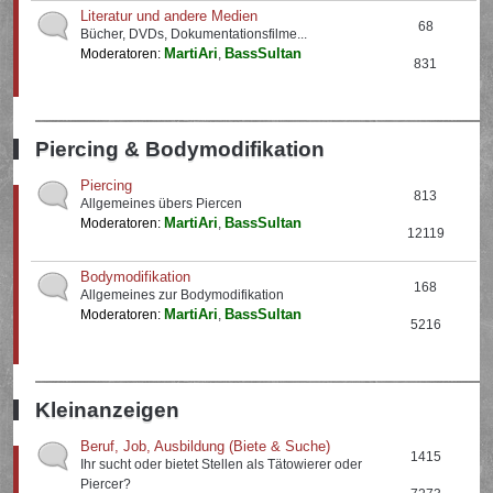
Literatur und andere Medien
68
Bücher, DVDs, Dokumentationsfilme...
MartiAri
BassSultan
Moderatoren:
,
831
Piercing & Bodymodifikation
Piercing
813
Allgemeines übers Piercen
MartiAri
BassSultan
Moderatoren:
,
12119
Bodymodifikation
168
Allgemeines zur Bodymodifikation
MartiAri
BassSultan
Moderatoren:
,
5216
Kleinanzeigen
Beruf, Job, Ausbildung (Biete & Suche)
1415
Ihr sucht oder bietet Stellen als Tätowierer oder
Piercer?