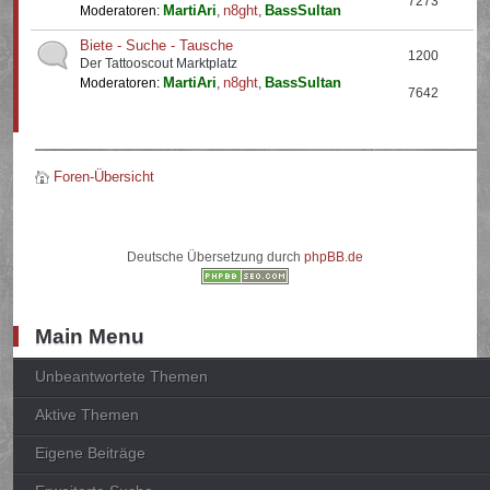
7273
MartiAri
n8ght
BassSultan
Moderatoren:
,
,
Biete - Suche - Tausche
1200
Der Tattooscout Marktplatz
MartiAri
n8ght
BassSultan
Moderatoren:
,
,
7642
Foren-Übersicht
Deutsche Übersetzung durch
phpBB.de
Main Menu
Unbeantwortete Themen
Aktive Themen
Eigene Beiträge