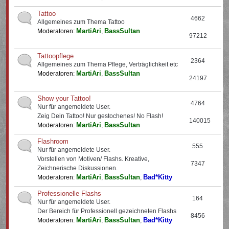
Tattoo
4662
Allgemeines zum Thema Tattoo
MartiAri
BassSultan
Moderatoren:
,
97212
Tattoopflege
2364
Allgemeines zum Thema Pflege, Verträglichkeit etc
MartiAri
BassSultan
Moderatoren:
,
24197
Show your Tattoo!
4764
Nur für angemeldete User.
Zeig Dein Tattoo! Nur gestochenes! No Flash!
140015
MartiAri
BassSultan
Moderatoren:
,
Flashroom
555
Nur für angemeldete User.
Vorstellen von Motiven/ Flashs. Kreative,
7347
Zeichnerische Diskussionen.
MartiAri
BassSultan
Bad*Kitty
Moderatoren:
,
,
Professionelle Flashs
164
Nur für angemeldete User.
Der Bereich für Professionell gezeichneten Flashs
8456
MartiAri
BassSultan
Bad*Kitty
Moderatoren:
,
,