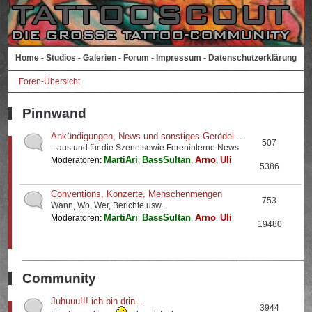
Home
-
Studios
-
Galerien
-
Forum
-
Impressum
-
Datenschutzerklärung
Foren-Übersicht
Pinnwand
Ankündigungen, News und sonstiges Gerödel...
507
...aus und für die Szene sowie Foreninterne News
MartiAri
BassSultan
Arno
Uli
Moderatoren:
,
,
,
5386
Conventions, Konzerte, Menschenmengen
753
Wann, Wo, Wer, Berichte usw...
MartiAri
BassSultan
Arno
Uli
Moderatoren:
,
,
,
19480
Community
Juhuuu!!! ich bin drin...
3944