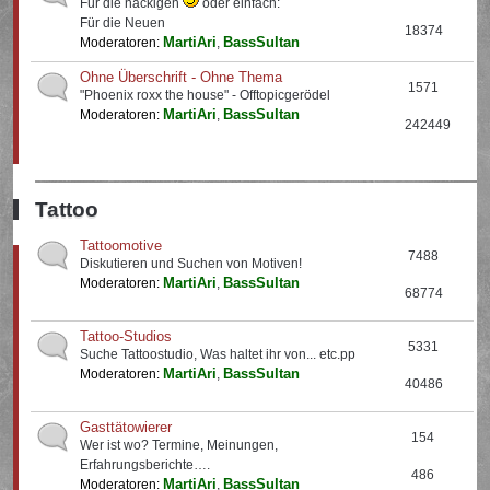
Für die nackigen
oder einfach:
Für die Neuen
18374
MartiAri
BassSultan
Moderatoren:
,
Ohne Überschrift - Ohne Thema
1571
"Phoenix roxx the house" - Offtopicgerödel
MartiAri
BassSultan
Moderatoren:
,
242449
Tattoo
Tattoomotive
7488
Diskutieren und Suchen von Motiven!
MartiAri
BassSultan
Moderatoren:
,
68774
Tattoo-Studios
5331
Suche Tattoostudio, Was haltet ihr von... etc.pp
MartiAri
BassSultan
Moderatoren:
,
40486
Gasttätowierer
154
Wer ist wo? Termine, Meinungen,
Erfahrungsberichte….
486
MartiAri
BassSultan
Moderatoren:
,