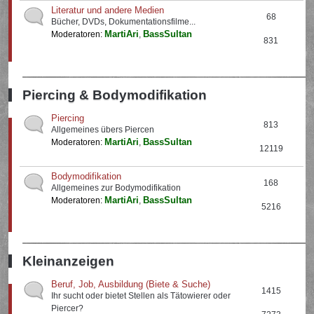
Literatur und andere Medien
68
Bücher, DVDs, Dokumentationsfilme...
MartiAri
BassSultan
Moderatoren:
,
831
Piercing & Bodymodifikation
Piercing
813
Allgemeines übers Piercen
MartiAri
BassSultan
Moderatoren:
,
12119
Bodymodifikation
168
Allgemeines zur Bodymodifikation
MartiAri
BassSultan
Moderatoren:
,
5216
Kleinanzeigen
Beruf, Job, Ausbildung (Biete & Suche)
1415
Ihr sucht oder bietet Stellen als Tätowierer oder
Piercer?