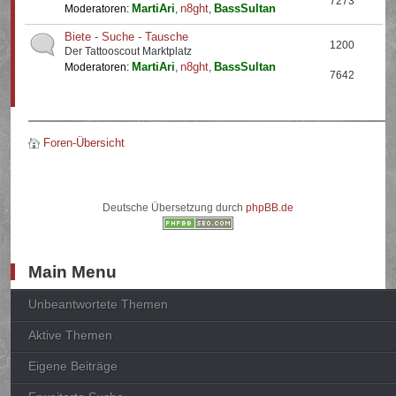
7273
MartiAri
n8ght
BassSultan
Moderatoren:
,
,
Biete - Suche - Tausche
1200
Der Tattooscout Marktplatz
MartiAri
n8ght
BassSultan
Moderatoren:
,
,
7642
Foren-Übersicht
Deutsche Übersetzung durch
phpBB.de
Main Menu
Unbeantwortete Themen
Aktive Themen
Eigene Beiträge