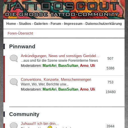
Home
-
Studios
-
Galerien
-
Forum
-
Impressum
-
Datenschutzerklärung
Foren-Übersicht
Pinnwand
Ankündigungen, News und sonstiges Gerödel...
507
...aus und für die Szene sowie Foreninterne News
MartiAri
BassSultan
Arno
Uli
Moderatoren:
,
,
,
5386
Conventions, Konzerte, Menschenmengen
753
Wann, Wo, Wer, Berichte usw...
MartiAri
BassSultan
Arno
Uli
Moderatoren:
,
,
,
19480
Community
Juhuuu!!! ich bin drin...
3944