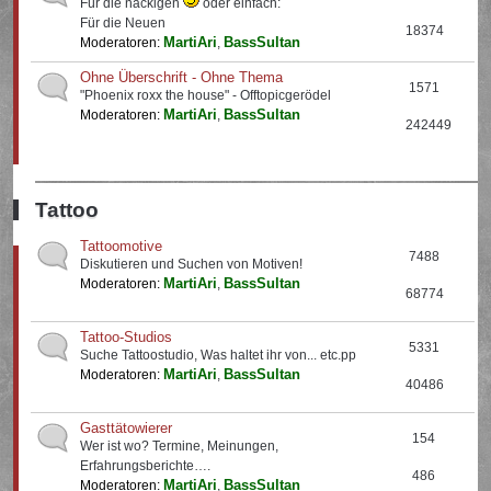
Für die nackigen
oder einfach:
Für die Neuen
18374
MartiAri
BassSultan
Moderatoren:
,
Ohne Überschrift - Ohne Thema
1571
"Phoenix roxx the house" - Offtopicgerödel
MartiAri
BassSultan
Moderatoren:
,
242449
Tattoo
Tattoomotive
7488
Diskutieren und Suchen von Motiven!
MartiAri
BassSultan
Moderatoren:
,
68774
Tattoo-Studios
5331
Suche Tattoostudio, Was haltet ihr von... etc.pp
MartiAri
BassSultan
Moderatoren:
,
40486
Gasttätowierer
154
Wer ist wo? Termine, Meinungen,
Erfahrungsberichte….
486
MartiAri
BassSultan
Moderatoren:
,