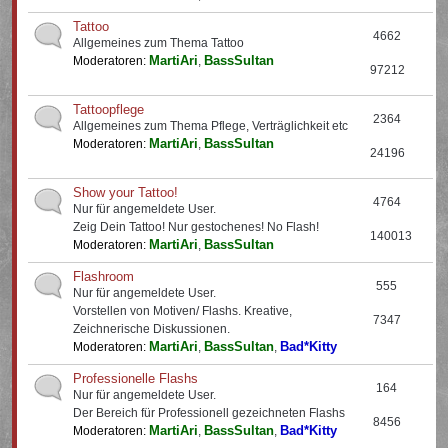
Tattoo
4662
Allgemeines zum Thema Tattoo
MartiAri
BassSultan
Moderatoren:
,
97212
Tattoopflege
2364
Allgemeines zum Thema Pflege, Verträglichkeit etc
MartiAri
BassSultan
Moderatoren:
,
24196
Show your Tattoo!
4764
Nur für angemeldete User.
Zeig Dein Tattoo! Nur gestochenes! No Flash!
140013
MartiAri
BassSultan
Moderatoren:
,
Flashroom
555
Nur für angemeldete User.
Vorstellen von Motiven/ Flashs. Kreative,
7347
Zeichnerische Diskussionen.
MartiAri
BassSultan
Bad*Kitty
Moderatoren:
,
,
Professionelle Flashs
164
Nur für angemeldete User.
Der Bereich für Professionell gezeichneten Flashs
8456
MartiAri
BassSultan
Bad*Kitty
Moderatoren:
,
,