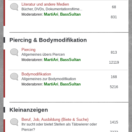
Literatur und andere Medien
68
Bücher, DVDs, Dokumentationsfilme...
MartiAri
BassSultan
Moderatoren:
,
831
Piercing & Bodymodifikation
Piercing
813
Allgemeines übers Piercen
MartiAri
BassSultan
Moderatoren:
,
12119
Bodymodifikation
168
Allgemeines zur Bodymodifikation
MartiAri
BassSultan
Moderatoren:
,
5216
Kleinanzeigen
Beruf, Job, Ausbildung (Biete & Suche)
1415
Ihr sucht oder bietet Stellen als Tätowierer oder
Piercer?