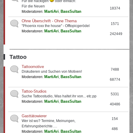
Für die nackigen
oder einfach:
Für die Neuen
18374
MartiAri
BassSultan
Moderatoren:
,
Ohne Überschrift - Ohne Thema
1571
"Phoenix roxx the house" - Offtopicgerödel
MartiAri
BassSultan
Moderatoren:
,
242449
Tattoo
Tattoomotive
7488
Diskutieren und Suchen von Motiven!
MartiAri
BassSultan
Moderatoren:
,
68774
Tattoo-Studios
5331
Suche Tattoostudio, Was haltet ihr von... etc.pp
MartiAri
BassSultan
Moderatoren:
,
40486
Gasttätowierer
154
Wer ist wo? Termine, Meinungen,
Erfahrungsberichte….
486
MartiAri
BassSultan
Moderatoren:
,