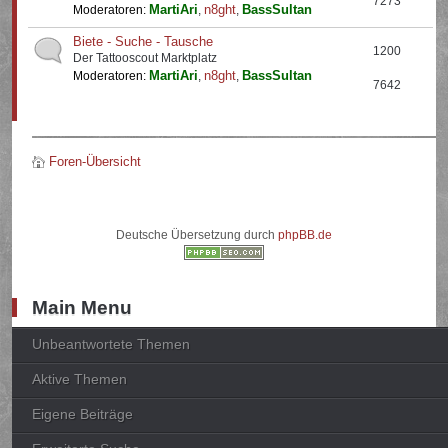
7273
MartiAri
n8ght
BassSultan
Moderatoren:
,
,
Biete - Suche - Tausche
1200
Der Tattooscout Marktplatz
MartiAri
n8ght
BassSultan
Moderatoren:
,
,
7642
Foren-Übersicht
Deutsche Übersetzung durch
phpBB.de
Main Menu
Unbeantwortete Themen
Aktive Themen
Eigene Beiträge