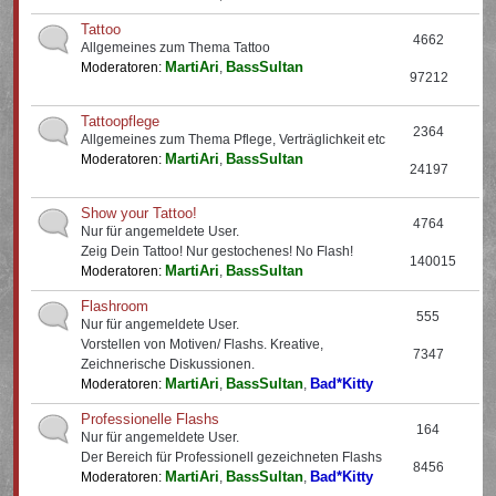
Tattoo
4662
Allgemeines zum Thema Tattoo
MartiAri
BassSultan
Moderatoren:
,
97212
Tattoopflege
2364
Allgemeines zum Thema Pflege, Verträglichkeit etc
MartiAri
BassSultan
Moderatoren:
,
24197
Show your Tattoo!
4764
Nur für angemeldete User.
Zeig Dein Tattoo! Nur gestochenes! No Flash!
140015
MartiAri
BassSultan
Moderatoren:
,
Flashroom
555
Nur für angemeldete User.
Vorstellen von Motiven/ Flashs. Kreative,
7347
Zeichnerische Diskussionen.
MartiAri
BassSultan
Bad*Kitty
Moderatoren:
,
,
Professionelle Flashs
164
Nur für angemeldete User.
Der Bereich für Professionell gezeichneten Flashs
8456
MartiAri
BassSultan
Bad*Kitty
Moderatoren:
,
,