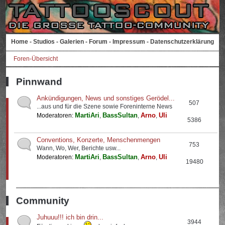
Home
-
Studios
-
Galerien
-
Forum
-
Impressum
-
Datenschutzerklärung
Foren-Übersicht
Pinnwand
Ankündigungen, News und sonstiges Gerödel...
507
...aus und für die Szene sowie Foreninterne News
MartiAri
BassSultan
Arno
Uli
Moderatoren:
,
,
,
5386
Conventions, Konzerte, Menschenmengen
753
Wann, Wo, Wer, Berichte usw...
MartiAri
BassSultan
Arno
Uli
Moderatoren:
,
,
,
19480
Community
Juhuuu!!! ich bin drin...
3944