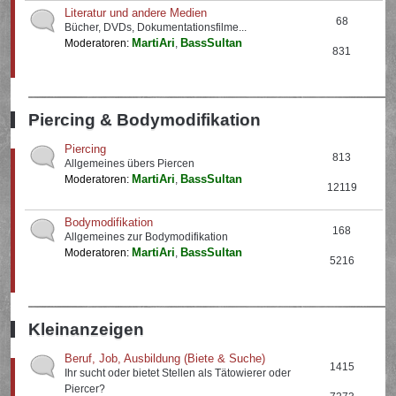
Literatur und andere Medien
68
Bücher, DVDs, Dokumentationsfilme...
MartiAri
BassSultan
Moderatoren:
,
831
Piercing & Bodymodifikation
Piercing
813
Allgemeines übers Piercen
MartiAri
BassSultan
Moderatoren:
,
12119
Bodymodifikation
168
Allgemeines zur Bodymodifikation
MartiAri
BassSultan
Moderatoren:
,
5216
Kleinanzeigen
Beruf, Job, Ausbildung (Biete & Suche)
1415
Ihr sucht oder bietet Stellen als Tätowierer oder
Piercer?