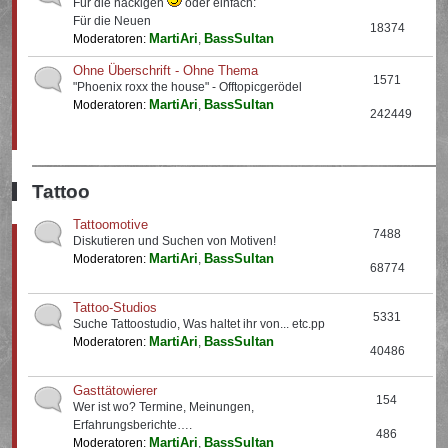
Für die nackigen
oder einfach:
Für die Neuen
18374
MartiAri
BassSultan
Moderatoren:
,
Ohne Überschrift - Ohne Thema
1571
"Phoenix roxx the house" - Offtopicgerödel
MartiAri
BassSultan
Moderatoren:
,
242449
Tattoo
Tattoomotive
7488
Diskutieren und Suchen von Motiven!
MartiAri
BassSultan
Moderatoren:
,
68774
Tattoo-Studios
5331
Suche Tattoostudio, Was haltet ihr von... etc.pp
MartiAri
BassSultan
Moderatoren:
,
40486
Gasttätowierer
154
Wer ist wo? Termine, Meinungen,
Erfahrungsberichte….
486
MartiAri
BassSultan
Moderatoren:
,