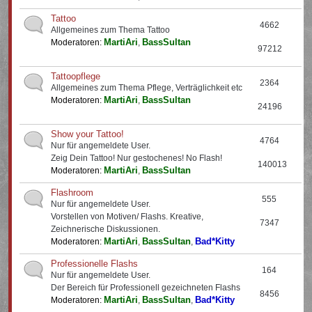
Tattoo
4662
Allgemeines zum Thema Tattoo
MartiAri
BassSultan
Moderatoren:
,
97212
Tattoopflege
2364
Allgemeines zum Thema Pflege, Verträglichkeit etc
MartiAri
BassSultan
Moderatoren:
,
24196
Show your Tattoo!
4764
Nur für angemeldete User.
Zeig Dein Tattoo! Nur gestochenes! No Flash!
140013
MartiAri
BassSultan
Moderatoren:
,
Flashroom
555
Nur für angemeldete User.
Vorstellen von Motiven/ Flashs. Kreative,
7347
Zeichnerische Diskussionen.
MartiAri
BassSultan
Bad*Kitty
Moderatoren:
,
,
Professionelle Flashs
164
Nur für angemeldete User.
Der Bereich für Professionell gezeichneten Flashs
8456
MartiAri
BassSultan
Bad*Kitty
Moderatoren:
,
,