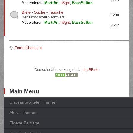
7273
MartiAri
n8ght
BassSultan
Moderatoren:
,
,
Biete - Suche - Tausche
1200
Der Tattooscout Marktplatz
MartiAri
n8ght
BassSultan
Moderatoren:
,
,
7642
Foren-Übersicht
Deutsche Übersetzung durch
phpBB.de
Main Menu
Unbeantwortete Themen
Aktive Themen
Eigene Beiträge