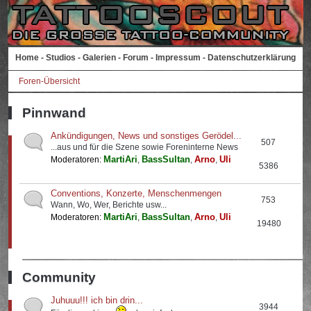
Home
-
Studios
-
Galerien
-
Forum
-
Impressum
-
Datenschutzerklärung
Foren-Übersicht
Pinnwand
Ankündigungen, News und sonstiges Gerödel...
507
...aus und für die Szene sowie Foreninterne News
MartiAri
BassSultan
Arno
Uli
Moderatoren:
,
,
,
5386
Conventions, Konzerte, Menschenmengen
753
Wann, Wo, Wer, Berichte usw...
MartiAri
BassSultan
Arno
Uli
Moderatoren:
,
,
,
19480
Community
Juhuuu!!! ich bin drin...
3944