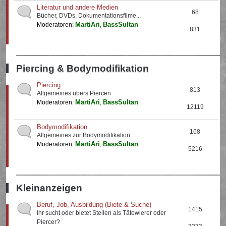
Literatur und andere Medien
68
Bücher, DVDs, Dokumentationsfilme...
MartiAri
BassSultan
Moderatoren:
,
831
Piercing & Bodymodifikation
Piercing
813
Allgemeines übers Piercen
MartiAri
BassSultan
Moderatoren:
,
12119
Bodymodifikation
168
Allgemeines zur Bodymodifikation
MartiAri
BassSultan
Moderatoren:
,
5216
Kleinanzeigen
Beruf, Job, Ausbildung (Biete & Suche)
1415
Ihr sucht oder bietet Stellen als Tätowierer oder
Piercer?