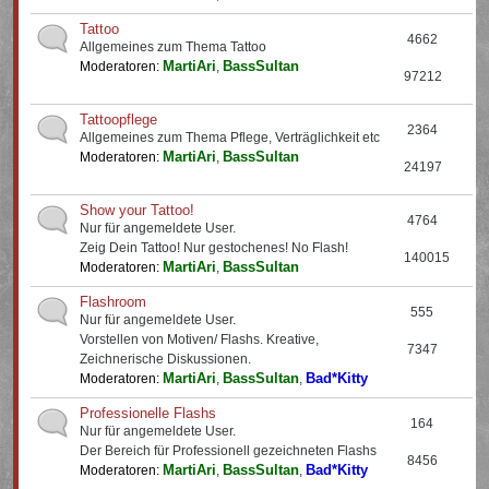
Tattoo
4662
Allgemeines zum Thema Tattoo
MartiAri
BassSultan
Moderatoren:
,
97212
Tattoopflege
2364
Allgemeines zum Thema Pflege, Verträglichkeit etc
MartiAri
BassSultan
Moderatoren:
,
24197
Show your Tattoo!
4764
Nur für angemeldete User.
Zeig Dein Tattoo! Nur gestochenes! No Flash!
140015
MartiAri
BassSultan
Moderatoren:
,
Flashroom
555
Nur für angemeldete User.
Vorstellen von Motiven/ Flashs. Kreative,
7347
Zeichnerische Diskussionen.
MartiAri
BassSultan
Bad*Kitty
Moderatoren:
,
,
Professionelle Flashs
164
Nur für angemeldete User.
Der Bereich für Professionell gezeichneten Flashs
8456
MartiAri
BassSultan
Bad*Kitty
Moderatoren:
,
,