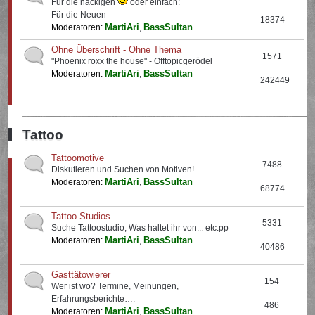
Für die nackigen
oder einfach:
Für die Neuen
18374
MartiAri
BassSultan
Moderatoren:
,
Ohne Überschrift - Ohne Thema
1571
"Phoenix roxx the house" - Offtopicgerödel
MartiAri
BassSultan
Moderatoren:
,
242449
Tattoo
Tattoomotive
7488
Diskutieren und Suchen von Motiven!
MartiAri
BassSultan
Moderatoren:
,
68774
Tattoo-Studios
5331
Suche Tattoostudio, Was haltet ihr von... etc.pp
MartiAri
BassSultan
Moderatoren:
,
40486
Gasttätowierer
154
Wer ist wo? Termine, Meinungen,
Erfahrungsberichte….
486
MartiAri
BassSultan
Moderatoren:
,