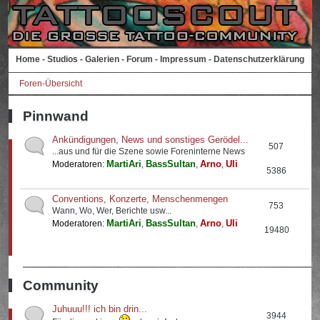
Home
-
Studios
-
Galerien
-
Forum
-
Impressum
-
Datenschutzerklärung
Foren-Übersicht
Pinnwand
Ankündigungen, News und sonstiges Gerödel...
507
...aus und für die Szene sowie Foreninterne News
MartiAri
BassSultan
Arno
Uli
Moderatoren:
,
,
,
5386
Conventions, Konzerte, Menschenmengen
753
Wann, Wo, Wer, Berichte usw...
MartiAri
BassSultan
Arno
Uli
Moderatoren:
,
,
,
19480
Community
Juhuuu!!! ich bin drin...
3944