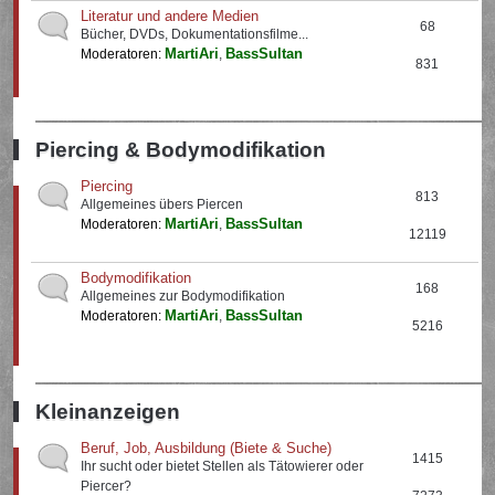
Literatur und andere Medien
68
Bücher, DVDs, Dokumentationsfilme...
MartiAri
BassSultan
Moderatoren:
,
831
Piercing & Bodymodifikation
Piercing
813
Allgemeines übers Piercen
MartiAri
BassSultan
Moderatoren:
,
12119
Bodymodifikation
168
Allgemeines zur Bodymodifikation
MartiAri
BassSultan
Moderatoren:
,
5216
Kleinanzeigen
Beruf, Job, Ausbildung (Biete & Suche)
1415
Ihr sucht oder bietet Stellen als Tätowierer oder
Piercer?