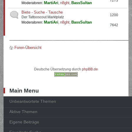
7273
MartiAri
n8ght
BassSultan
Moderatoren:
,
,
Biete - Suche - Tausche
1200
Der Tattooscout Marktplatz
MartiAri
n8ght
BassSultan
Moderatoren:
,
,
7642
Foren-Übersicht
Deutsche Übersetzung durch
phpBB.de
Main Menu
Unbeantwortete Themen
Aktive Themen
Eigene Beiträge