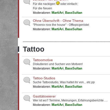
Für die nackigen
oder einfach:
Für die Neuen
MartiAri
BassSultan
Moderatoren:
,
Ohne Überschrift - Ohne Thema
"Phoenix roxx the house" - Offtopicgerödel
MartiAri
BassSultan
Moderatoren:
,
Tattoo
Tattoomotive
Diskutieren und Suchen von Motiven!
MartiAri
BassSultan
Moderatoren:
,
Tattoo-Studios
Suche Tattoostudio, Was haltet ihr von... etc.pp
MartiAri
BassSultan
Moderatoren:
,
Gasttätowierer
Wer ist wo? Termine, Meinungen, Erfahrungsberichte….
MartiAri
BassSultan
Moderatoren:
,