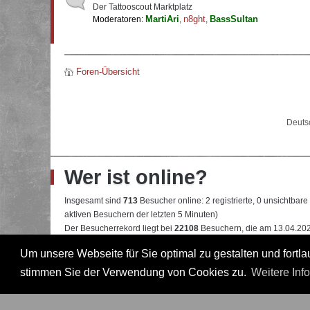
Der Tattooscout Marktplatz
MartiAri
n8ght
BassSultan
Moderatoren:
,
,
Foren-Übersicht
Deuts
Wer ist online?
Insgesamt sind
713
Besucher online: 2 registrierte, 0 unsichtbar
aktiven Besuchern der letzten 5 Minuten)
Der Besucherrekord liegt bei
22108
Besuchern, die am 13.04.2026
Um unsere Webseite für Sie optimal zu gestalten und fort
Mitglieder:
Google [Bot]
,
Google Adsense [Bot]
Legende:
Administrator
,
Moderator
,
Professional
,
Professional in
stimmen Sie der Verwendung von Cookies zu.
Weitere Inf