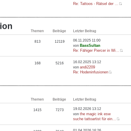
Re: Tattoos - Rätsel der …
ion
Themen
Beiträge
Letzter Beitrag
06.11.2025 11:00
813
12119
BassSultan
von
Re: Fähiger Piercer in Wi…
16.02.2025 13:12
168
5216
andi2209
von
Re: Hodeninfusionen
Themen
Beiträge
Letzter Beitrag
19.02.2026 13:12
1415
7273
the magic ink esw
von
suche tattoartist für ein…
01.04.2026 16:26