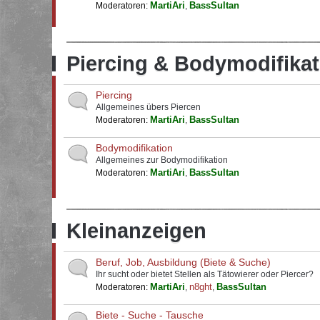
MartiAri
BassSultan
Moderatoren:
,
Piercing & Bodymodifikat
Piercing
Allgemeines übers Piercen
MartiAri
BassSultan
Moderatoren:
,
Bodymodifikation
Allgemeines zur Bodymodifikation
MartiAri
BassSultan
Moderatoren:
,
Kleinanzeigen
Beruf, Job, Ausbildung (Biete & Suche)
Ihr sucht oder bietet Stellen als Tätowierer oder Piercer?
MartiAri
n8ght
BassSultan
Moderatoren:
,
,
Biete - Suche - Tausche