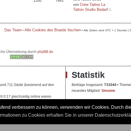
1200
7642
Crew Tattoo La
von
Tattoo Studio Bedarf
Das Team
Alle Cookies des Boards löschen
•
• Alle Zeiten sind UTC + 1 Stunde [ 
che Übersetzung durch
phpBB.de
Statistik
e und 711 Gäste (basierend auf den
Beiträge insgesamt:
731044
• Theme
neuestes Mitglied:
Smoone
 0:17 gleichzeitig online waren.
laufend verbessern zu können, verwenden wir Cookies. Durch di
 Ausbildung
ormationen zu Cookies erhalten Sie in unserer Datenschutzerkl