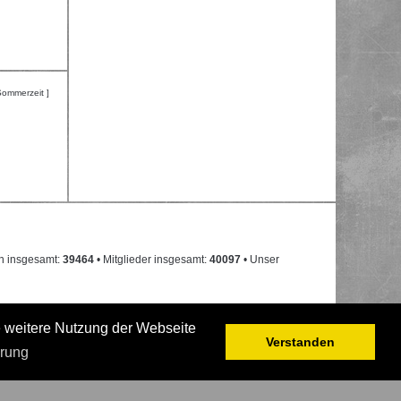
Sommerzeit ]
n insgesamt:
39464
• Mitglieder insgesamt:
40097
• Unser
e weitere Nutzung der Webseite
Verstanden
ärung