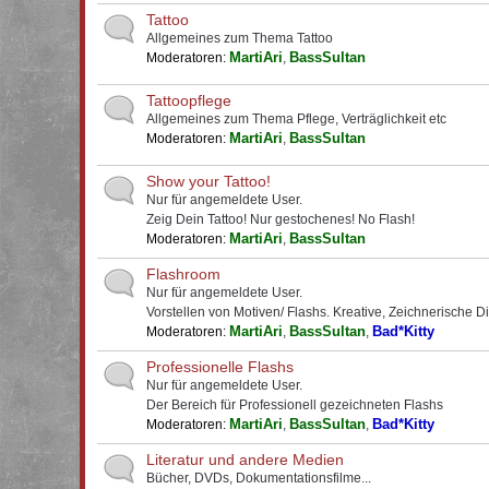
Tattoo
Allgemeines zum Thema Tattoo
MartiAri
BassSultan
Moderatoren:
,
Tattoopflege
Allgemeines zum Thema Pflege, Verträglichkeit etc
MartiAri
BassSultan
Moderatoren:
,
Show your Tattoo!
Nur für angemeldete User.
Zeig Dein Tattoo! Nur gestochenes! No Flash!
MartiAri
BassSultan
Moderatoren:
,
Flashroom
Nur für angemeldete User.
Vorstellen von Motiven/ Flashs. Kreative, Zeichnerische D
MartiAri
BassSultan
Bad*Kitty
Moderatoren:
,
,
Professionelle Flashs
Nur für angemeldete User.
Der Bereich für Professionell gezeichneten Flashs
MartiAri
BassSultan
Bad*Kitty
Moderatoren:
,
,
Literatur und andere Medien
Bücher, DVDs, Dokumentationsfilme...