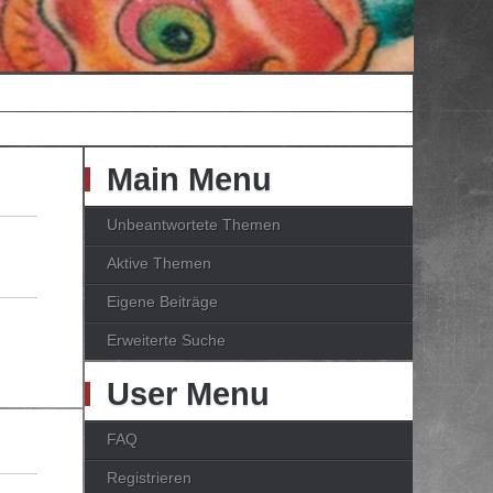
Main Menu
Unbeantwortete Themen
Aktive Themen
Eigene Beiträge
Erweiterte Suche
User Menu
FAQ
Registrieren