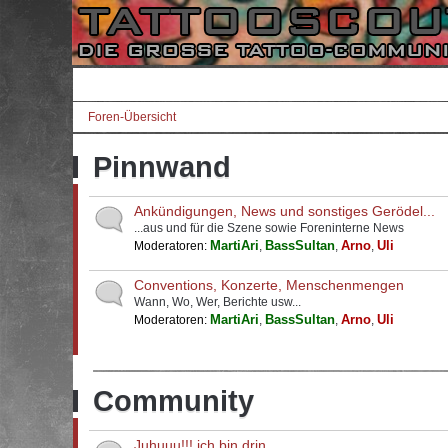
Foren-Übersicht
Pinnwand
Ankündigungen, News und sonstiges Gerödel...
...aus und für die Szene sowie Foreninterne News
MartiAri
BassSultan
Arno
Uli
Moderatoren:
,
,
,
Conventions, Konzerte, Menschenmengen
Wann, Wo, Wer, Berichte usw...
MartiAri
BassSultan
Arno
Uli
Moderatoren:
,
,
,
Community
Juhuuu!!! ich bin drin...