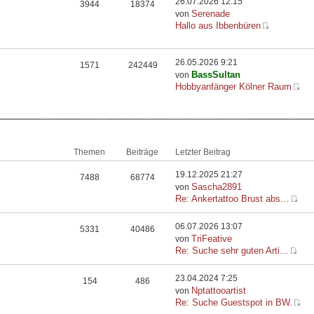
26.07.2026 12:15
3944
18374
Serenade
von
Hallo aus Ibbenbüren
26.05.2026 9:21
1571
242449
BassSultan
von
Hobbyanfänger Kölner Raum
Themen
Beiträge
Letzter Beitrag
19.12.2025 21:27
7488
68774
Sascha2891
von
Re: Ankertattoo Brust abs…
06.07.2026 13:07
5331
40486
TriFeative
von
Re: Suche sehr guten Arti…
23.04.2024 7:25
154
486
Nptattooartist
von
Re: Suche Guestspot in BW.