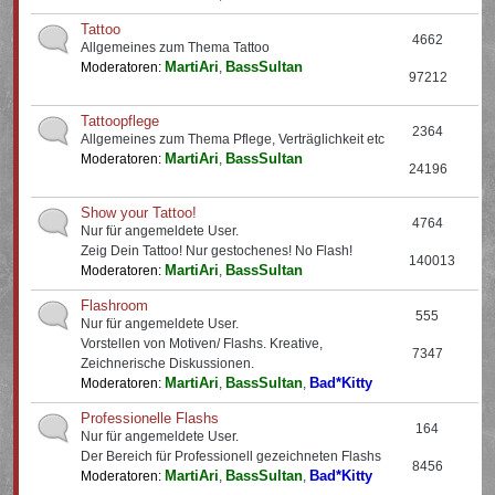
Tattoo
4662
Allgemeines zum Thema Tattoo
MartiAri
BassSultan
Moderatoren:
,
97212
Tattoopflege
2364
Allgemeines zum Thema Pflege, Verträglichkeit etc
MartiAri
BassSultan
Moderatoren:
,
24196
Show your Tattoo!
4764
Nur für angemeldete User.
Zeig Dein Tattoo! Nur gestochenes! No Flash!
140013
MartiAri
BassSultan
Moderatoren:
,
Flashroom
555
Nur für angemeldete User.
Vorstellen von Motiven/ Flashs. Kreative,
7347
Zeichnerische Diskussionen.
MartiAri
BassSultan
Bad*Kitty
Moderatoren:
,
,
Professionelle Flashs
164
Nur für angemeldete User.
Der Bereich für Professionell gezeichneten Flashs
8456
MartiAri
BassSultan
Bad*Kitty
Moderatoren:
,
,