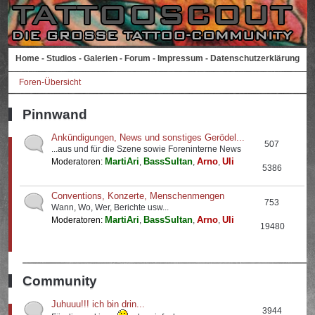
Home
-
Studios
-
Galerien
-
Forum
-
Impressum
-
Datenschutzerklärung
Foren-Übersicht
Pinnwand
Ankündigungen, News und sonstiges Gerödel...
507
...aus und für die Szene sowie Foreninterne News
MartiAri
BassSultan
Arno
Uli
Moderatoren:
,
,
,
5386
Conventions, Konzerte, Menschenmengen
753
Wann, Wo, Wer, Berichte usw...
MartiAri
BassSultan
Arno
Uli
Moderatoren:
,
,
,
19480
Community
Juhuuu!!! ich bin drin...
3944