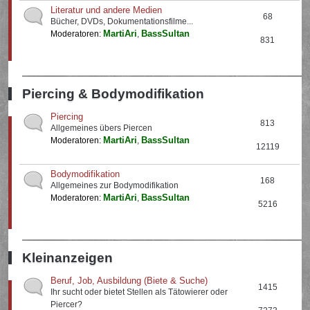
Literatur und andere Medien
68
Bücher, DVDs, Dokumentationsfilme...
MartiAri
BassSultan
Moderatoren:
,
831
Piercing & Bodymodifikation
Piercing
813
Allgemeines übers Piercen
MartiAri
BassSultan
Moderatoren:
,
12119
Bodymodifikation
168
Allgemeines zur Bodymodifikation
MartiAri
BassSultan
Moderatoren:
,
5216
Kleinanzeigen
Beruf, Job, Ausbildung (Biete & Suche)
1415
Ihr sucht oder bietet Stellen als Tätowierer oder
Piercer?