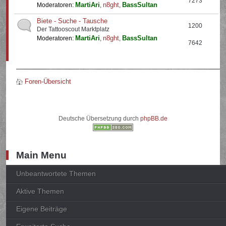
7273
MartiAri
n8ght
BassSultan
Moderatoren:
,
,
Biete - Suche - Tausche
1200
Der Tattooscout Marktplatz
MartiAri
n8ght
BassSultan
Moderatoren:
,
,
7642
Foren-Übersicht
Deutsche Übersetzung durch
phpBB.de
Main Menu
Unbeantwortete Themen
Aktive Themen
Eigene Beiträge