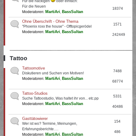
Für die nackigen
oder einfach:
Für die Neuen
18374
MartiAri
BassSultan
Moderatoren:
,
Ohne Überschrift - Ohne Thema
1571
"Phoenix roxx the house" - Offtopicgerödel
MartiAri
BassSultan
Moderatoren:
,
242449
Tattoo
Tattoomotive
7488
Diskutieren und Suchen von Motiven!
MartiAri
BassSultan
Moderatoren:
,
68774
Tattoo-Studios
5331
Suche Tattoostudio, Was haltet ihr von... etc.pp
MartiAri
BassSultan
Moderatoren:
,
40486
Gasttätowierer
154
Wer ist wo? Termine, Meinungen,
Erfahrungsberichte….
486
MartiAri
BassSultan
Moderatoren:
,