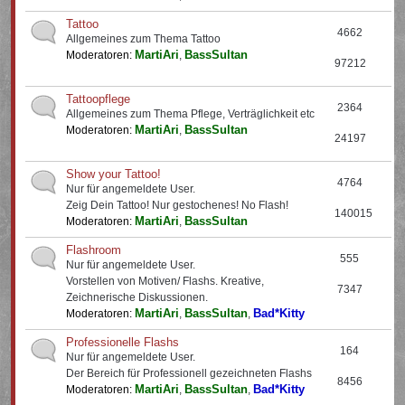
Tattoo
4662
Allgemeines zum Thema Tattoo
MartiAri
BassSultan
Moderatoren:
,
97212
Tattoopflege
2364
Allgemeines zum Thema Pflege, Verträglichkeit etc
MartiAri
BassSultan
Moderatoren:
,
24197
Show your Tattoo!
4764
Nur für angemeldete User.
Zeig Dein Tattoo! Nur gestochenes! No Flash!
140015
MartiAri
BassSultan
Moderatoren:
,
Flashroom
555
Nur für angemeldete User.
Vorstellen von Motiven/ Flashs. Kreative,
7347
Zeichnerische Diskussionen.
MartiAri
BassSultan
Bad*Kitty
Moderatoren:
,
,
Professionelle Flashs
164
Nur für angemeldete User.
Der Bereich für Professionell gezeichneten Flashs
8456
MartiAri
BassSultan
Bad*Kitty
Moderatoren:
,
,