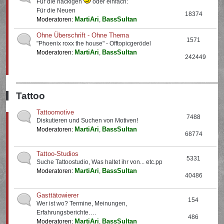
Für die nackigen
oder einfach:
Für die Neuen
18374
MartiAri
BassSultan
Moderatoren:
,
Ohne Überschrift - Ohne Thema
1571
"Phoenix roxx the house" - Offtopicgerödel
MartiAri
BassSultan
Moderatoren:
,
242449
Tattoo
Tattoomotive
7488
Diskutieren und Suchen von Motiven!
MartiAri
BassSultan
Moderatoren:
,
68774
Tattoo-Studios
5331
Suche Tattoostudio, Was haltet ihr von... etc.pp
MartiAri
BassSultan
Moderatoren:
,
40486
Gasttätowierer
154
Wer ist wo? Termine, Meinungen,
Erfahrungsberichte….
486
MartiAri
BassSultan
Moderatoren:
,