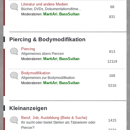
Literatur und andere Medien
68
Bücher, DVDs, Dokumentationsfilme...
MartiAri
BassSultan
Moderatoren:
,
831
Piercing & Bodymodifikation
Piercing
813
Allgemeines übers Piercen
MartiAri
BassSultan
Moderatoren:
,
12119
Bodymodifikation
168
Allgemeines zur Bodymodifikation
MartiAri
BassSultan
Moderatoren:
,
5216
Kleinanzeigen
Beruf, Job, Ausbildung (Biete & Suche)
1415
Ihr sucht oder bietet Stellen als Tätowierer oder
Piercer?