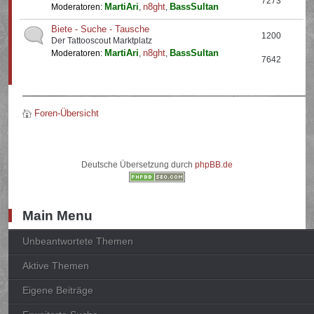
7273
MartiAri
n8ght
BassSultan
Moderatoren:
,
,
Biete - Suche - Tausche
1200
Der Tattooscout Marktplatz
MartiAri
n8ght
BassSultan
Moderatoren:
,
,
7642
Foren-Übersicht
Deutsche Übersetzung durch
phpBB.de
Main Menu
Unbeantwortete Themen
Aktive Themen
Eigene Beiträge