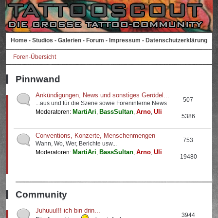
Home
-
Studios
-
Galerien
-
Forum
-
Impressum
-
Datenschutzerklärung
Foren-Übersicht
Pinnwand
Ankündigungen, News und sonstiges Gerödel...
507
...aus und für die Szene sowie Foreninterne News
MartiAri
BassSultan
Arno
Uli
Moderatoren:
,
,
,
5386
Conventions, Konzerte, Menschenmengen
753
Wann, Wo, Wer, Berichte usw...
MartiAri
BassSultan
Arno
Uli
Moderatoren:
,
,
,
19480
Community
Juhuuu!!! ich bin drin...
3944