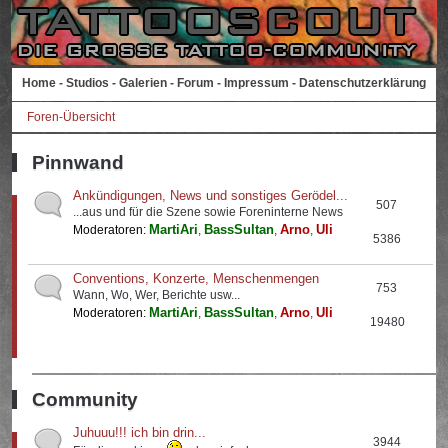
Home
-
Studios
-
Galerien
-
Forum
-
Impressum
-
Datenschutzerklärung
Foren-Übersicht
Pinnwand
Ankündigungen, News und sonstiges Gerödel...
507
...aus und für die Szene sowie Foreninterne News
MartiAri
BassSultan
Arno
Uli
Moderatoren:
,
,
,
5386
Conventions, Konzerte, Menschenmengen
753
Wann, Wo, Wer, Berichte usw...
MartiAri
BassSultan
Arno
Uli
Moderatoren:
,
,
,
19480
Community
Juhuuu!!! ich bin drin...
3944