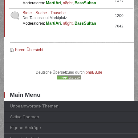
7273
MartiAri
n8ght
BassSultan
Moderatoren:
,
,
Biete - Suche - Tausche
1200
Der Tattooscout Marktplatz
MartiAri
n8ght
BassSultan
Moderatoren:
,
,
7642
Foren-Übersicht
Deutsche Übersetzung durch
phpBB.de
Main Menu
Unbeantwortete Themen
Aktive Themen
Eigene Beiträge