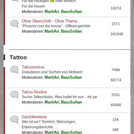
Für die nackigen
oder einfach:
Für die Neuen
18374
MartiAri
BassSultan
Moderatoren:
,
Ohne Überschrift - Ohne Thema
1571
"Phoenix roxx the house" - Offtopicgerödel
MartiAri
BassSultan
Moderatoren:
,
242449
Tattoo
Tattoomotive
7488
Diskutieren und Suchen von Motiven!
MartiAri
BassSultan
Moderatoren:
,
68774
Tattoo-Studios
5331
Suche Tattoostudio, Was haltet ihr von... etc.pp
MartiAri
BassSultan
Moderatoren:
,
40486
Gasttätowierer
154
Wer ist wo? Termine, Meinungen,
Erfahrungsberichte….
486
MartiAri
BassSultan
Moderatoren:
,