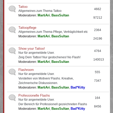
Tattoo
4662
Allgemeines zum Thema Tattoo
MartiAri
BassSultan
Moderatoren:
,
97212
Tattoopflege
2364
Allgemeines zum Thema Pflege, Verträglichkeit etc
MartiAri
BassSultan
Moderatoren:
,
24196
Show your Tattoo!
4764
Nur für angemeldete User.
Zeig Dein Tattoo! Nur gestochenes! No Flash!
140013
MartiAri
BassSultan
Moderatoren:
,
Flashroom
555
Nur für angemeldete User.
Vorstellen von Motiven/ Flashs. Kreative,
7347
Zeichnerische Diskussionen.
MartiAri
BassSultan
Bad*Kitty
Moderatoren:
,
,
Professionelle Flashs
164
Nur für angemeldete User.
Der Bereich für Professionell gezeichneten Flashs
8456
MartiAri
BassSultan
Bad*Kitty
Moderatoren:
,
,