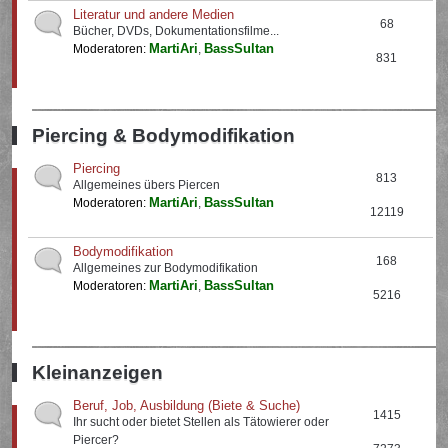
Literatur und andere Medien
68
Bücher, DVDs, Dokumentationsfilme...
MartiAri
BassSultan
Moderatoren:
,
831
Piercing & Bodymodifikation
Piercing
813
Allgemeines übers Piercen
MartiAri
BassSultan
Moderatoren:
,
12119
Bodymodifikation
168
Allgemeines zur Bodymodifikation
MartiAri
BassSultan
Moderatoren:
,
5216
Kleinanzeigen
Beruf, Job, Ausbildung (Biete & Suche)
1415
Ihr sucht oder bietet Stellen als Tätowierer oder
Piercer?