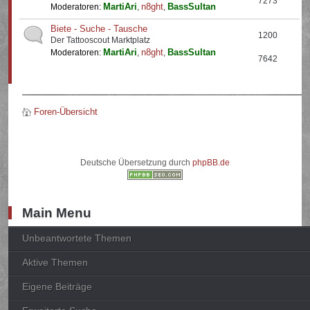
7273
MartiAri
n8ght
BassSultan
Moderatoren:
,
,
Biete - Suche - Tausche
1200
Der Tattooscout Marktplatz
MartiAri
n8ght
BassSultan
Moderatoren:
,
,
7642
Foren-Übersicht
Deutsche Übersetzung durch
phpBB.de
Main Menu
Unbeantwortete Themen
Aktive Themen
Eigene Beiträge