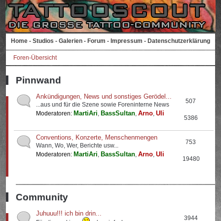
Home
-
Studios
-
Galerien
-
Forum
-
Impressum
-
Datenschutzerklärung
Foren-Übersicht
Pinnwand
Ankündigungen, News und sonstiges Gerödel...
507
...aus und für die Szene sowie Foreninterne News
MartiAri
BassSultan
Arno
Uli
Moderatoren:
,
,
,
5386
Conventions, Konzerte, Menschenmengen
753
Wann, Wo, Wer, Berichte usw...
MartiAri
BassSultan
Arno
Uli
Moderatoren:
,
,
,
19480
Community
Juhuuu!!! ich bin drin...
3944