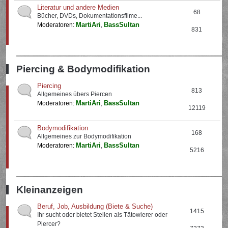
Literatur und andere Medien
68
Bücher, DVDs, Dokumentationsfilme...
MartiAri
BassSultan
Moderatoren:
,
831
Piercing & Bodymodifikation
Piercing
813
Allgemeines übers Piercen
MartiAri
BassSultan
Moderatoren:
,
12119
Bodymodifikation
168
Allgemeines zur Bodymodifikation
MartiAri
BassSultan
Moderatoren:
,
5216
Kleinanzeigen
Beruf, Job, Ausbildung (Biete & Suche)
1415
Ihr sucht oder bietet Stellen als Tätowierer oder
Piercer?