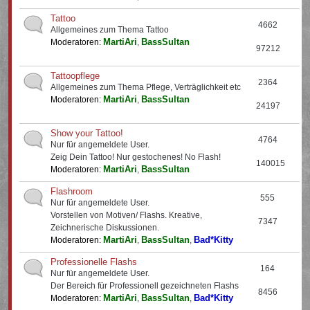
Tattoo
4662
Allgemeines zum Thema Tattoo
MartiAri
BassSultan
Moderatoren:
,
97212
Tattoopflege
2364
Allgemeines zum Thema Pflege, Verträglichkeit etc
MartiAri
BassSultan
Moderatoren:
,
24197
Show your Tattoo!
4764
Nur für angemeldete User.
Zeig Dein Tattoo! Nur gestochenes! No Flash!
140015
MartiAri
BassSultan
Moderatoren:
,
Flashroom
555
Nur für angemeldete User.
Vorstellen von Motiven/ Flashs. Kreative,
7347
Zeichnerische Diskussionen.
MartiAri
BassSultan
Bad*Kitty
Moderatoren:
,
,
Professionelle Flashs
164
Nur für angemeldete User.
Der Bereich für Professionell gezeichneten Flashs
8456
MartiAri
BassSultan
Bad*Kitty
Moderatoren:
,
,