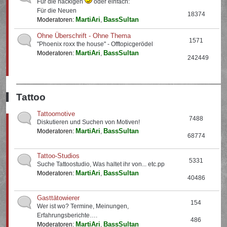
Für die nackigen
oder einfach:
Für die Neuen
18374
MartiAri
BassSultan
Moderatoren:
,
Ohne Überschrift - Ohne Thema
1571
"Phoenix roxx the house" - Offtopicgerödel
MartiAri
BassSultan
Moderatoren:
,
242449
Tattoo
Tattoomotive
7488
Diskutieren und Suchen von Motiven!
MartiAri
BassSultan
Moderatoren:
,
68774
Tattoo-Studios
5331
Suche Tattoostudio, Was haltet ihr von... etc.pp
MartiAri
BassSultan
Moderatoren:
,
40486
Gasttätowierer
154
Wer ist wo? Termine, Meinungen,
Erfahrungsberichte….
486
MartiAri
BassSultan
Moderatoren:
,