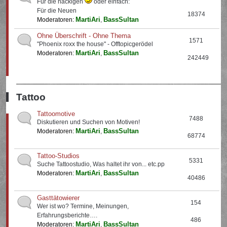
Für die nackigen
oder einfach:
Für die Neuen
18374
MartiAri
BassSultan
Moderatoren:
,
Ohne Überschrift - Ohne Thema
1571
"Phoenix roxx the house" - Offtopicgerödel
MartiAri
BassSultan
Moderatoren:
,
242449
Tattoo
Tattoomotive
7488
Diskutieren und Suchen von Motiven!
MartiAri
BassSultan
Moderatoren:
,
68774
Tattoo-Studios
5331
Suche Tattoostudio, Was haltet ihr von... etc.pp
MartiAri
BassSultan
Moderatoren:
,
40486
Gasttätowierer
154
Wer ist wo? Termine, Meinungen,
Erfahrungsberichte….
486
MartiAri
BassSultan
Moderatoren:
,