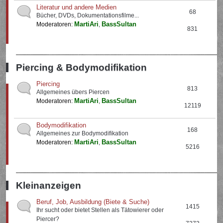
Literatur und andere Medien
68
Bücher, DVDs, Dokumentationsfilme...
MartiAri
BassSultan
Moderatoren:
,
831
Piercing & Bodymodifikation
Piercing
813
Allgemeines übers Piercen
MartiAri
BassSultan
Moderatoren:
,
12119
Bodymodifikation
168
Allgemeines zur Bodymodifikation
MartiAri
BassSultan
Moderatoren:
,
5216
Kleinanzeigen
Beruf, Job, Ausbildung (Biete & Suche)
1415
Ihr sucht oder bietet Stellen als Tätowierer oder
Piercer?