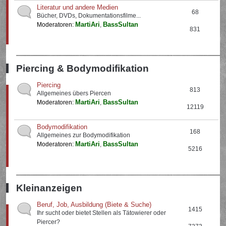
Literatur und andere Medien
68
Bücher, DVDs, Dokumentationsfilme...
MartiAri
BassSultan
Moderatoren:
,
831
Piercing & Bodymodifikation
Piercing
813
Allgemeines übers Piercen
MartiAri
BassSultan
Moderatoren:
,
12119
Bodymodifikation
168
Allgemeines zur Bodymodifikation
MartiAri
BassSultan
Moderatoren:
,
5216
Kleinanzeigen
Beruf, Job, Ausbildung (Biete & Suche)
1415
Ihr sucht oder bietet Stellen als Tätowierer oder
Piercer?