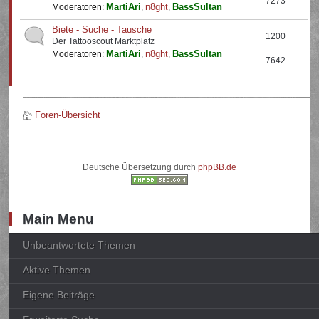
7273
MartiAri
n8ght
BassSultan
Moderatoren:
,
,
Biete - Suche - Tausche
1200
Der Tattooscout Marktplatz
MartiAri
n8ght
BassSultan
Moderatoren:
,
,
7642
Foren-Übersicht
Deutsche Übersetzung durch
phpBB.de
Main Menu
Unbeantwortete Themen
Aktive Themen
Eigene Beiträge