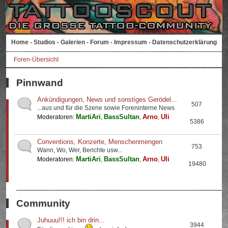
Home
-
Studios
-
Galerien
-
Forum
-
Impressum
-
Datenschutzerklärung
Foren-Übersicht
Pinnwand
Ankündigungen, News und sonstiges Gerödel...
507
...aus und für die Szene sowie Foreninterne News
MartiAri
BassSultan
Arno
Uli
Moderatoren:
,
,
,
5386
Conventions, Konzerte, Menschenmengen
753
Wann, Wo, Wer, Berichte usw...
MartiAri
BassSultan
Arno
Uli
Moderatoren:
,
,
,
19480
Community
Juhuuu!!! ich bin drin...
3944