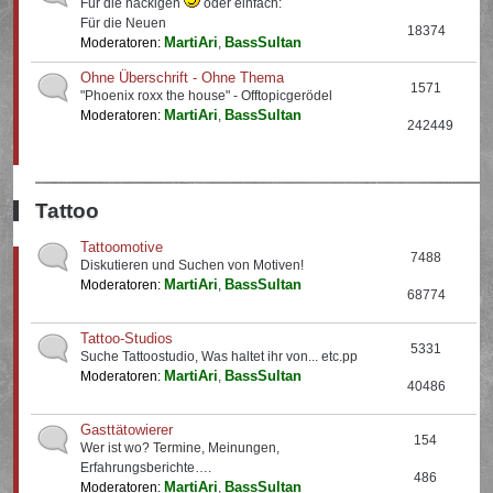
Für die nackigen
oder einfach:
Für die Neuen
18374
MartiAri
BassSultan
Moderatoren:
,
Ohne Überschrift - Ohne Thema
1571
"Phoenix roxx the house" - Offtopicgerödel
MartiAri
BassSultan
Moderatoren:
,
242449
Tattoo
Tattoomotive
7488
Diskutieren und Suchen von Motiven!
MartiAri
BassSultan
Moderatoren:
,
68774
Tattoo-Studios
5331
Suche Tattoostudio, Was haltet ihr von... etc.pp
MartiAri
BassSultan
Moderatoren:
,
40486
Gasttätowierer
154
Wer ist wo? Termine, Meinungen,
Erfahrungsberichte….
486
MartiAri
BassSultan
Moderatoren:
,