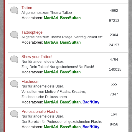
Tattoo
4662
Allgemeines zum Thema Tattoo
MartiAri
BassSultan
Moderatoren:
,
97212
Tattoopflege
2364
Allgemeines zum Thema Pflege, Verträglichkeit etc
MartiAri
BassSultan
Moderatoren:
,
24197
Show your Tattoo!
4764
Nur für angemeldete User.
Zeig Dein Tattoo! Nur gestochenes! No Flash!
140015
MartiAri
BassSultan
Moderatoren:
,
Flashroom
555
Nur für angemeldete User.
Vorstellen von Motiven/ Flashs. Kreative,
7347
Zeichnerische Diskussionen.
MartiAri
BassSultan
Bad*Kitty
Moderatoren:
,
,
Professionelle Flashs
164
Nur für angemeldete User.
Der Bereich für Professionell gezeichneten Flashs
8456
MartiAri
BassSultan
Bad*Kitty
Moderatoren:
,
,