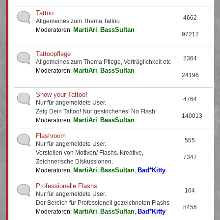
Tattoo
4662
Allgemeines zum Thema Tattoo
MartiAri
BassSultan
Moderatoren:
,
97212
Tattoopflege
2364
Allgemeines zum Thema Pflege, Verträglichkeit etc
MartiAri
BassSultan
Moderatoren:
,
24196
Show your Tattoo!
4764
Nur für angemeldete User.
Zeig Dein Tattoo! Nur gestochenes! No Flash!
140013
MartiAri
BassSultan
Moderatoren:
,
Flashroom
555
Nur für angemeldete User.
Vorstellen von Motiven/ Flashs. Kreative,
7347
Zeichnerische Diskussionen.
MartiAri
BassSultan
Bad*Kitty
Moderatoren:
,
,
Professionelle Flashs
164
Nur für angemeldete User.
Der Bereich für Professionell gezeichneten Flashs
8456
MartiAri
BassSultan
Bad*Kitty
Moderatoren:
,
,