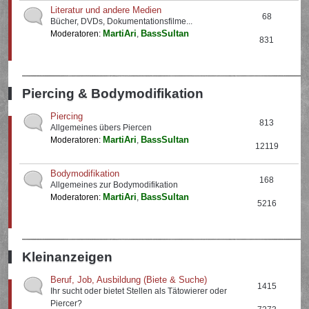
Literatur und andere Medien
68
Bücher, DVDs, Dokumentationsfilme...
MartiAri
BassSultan
Moderatoren:
,
831
Piercing & Bodymodifikation
Piercing
813
Allgemeines übers Piercen
MartiAri
BassSultan
Moderatoren:
,
12119
Bodymodifikation
168
Allgemeines zur Bodymodifikation
MartiAri
BassSultan
Moderatoren:
,
5216
Kleinanzeigen
Beruf, Job, Ausbildung (Biete & Suche)
1415
Ihr sucht oder bietet Stellen als Tätowierer oder
Piercer?