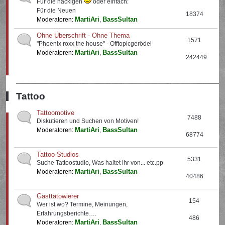
Für die nackigen
oder einfach:
Für die Neuen
18374
MartiAri
BassSultan
Moderatoren:
,
Ohne Überschrift - Ohne Thema
1571
"Phoenix roxx the house" - Offtopicgerödel
MartiAri
BassSultan
Moderatoren:
,
242449
Tattoo
Tattoomotive
7488
Diskutieren und Suchen von Motiven!
MartiAri
BassSultan
Moderatoren:
,
68774
Tattoo-Studios
5331
Suche Tattoostudio, Was haltet ihr von... etc.pp
MartiAri
BassSultan
Moderatoren:
,
40486
Gasttätowierer
154
Wer ist wo? Termine, Meinungen,
Erfahrungsberichte….
486
MartiAri
BassSultan
Moderatoren:
,