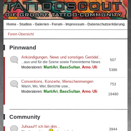
Home
-
Studios
-
Galerien
-
Forum
-
Impressum
-
Datenschutzerklärung
Foren-Übersicht
Pinnwand
Ankündigungen, News und sonstiges Gerödel...
507
...aus und für die Szene sowie Foreninterne News
MartiAri
BassSultan
Arno
Uli
Moderatoren:
,
,
,
5386
Conventions, Konzerte, Menschenmengen
753
Wann, Wo, Wer, Berichte usw...
MartiAri
BassSultan
Arno
Uli
Moderatoren:
,
,
,
19480
Community
Juhuuu!!! ich bin drin...
3944