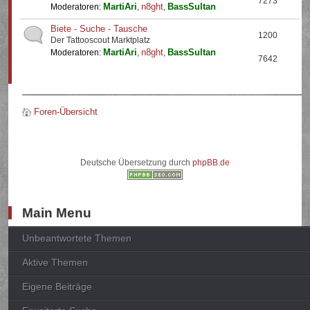
7273
MartiAri
n8ght
BassSultan
Moderatoren:
,
,
Biete - Suche - Tausche
1200
Der Tattooscout Marktplatz
MartiAri
n8ght
BassSultan
Moderatoren:
,
,
7642
Foren-Übersicht
Deutsche Übersetzung durch
phpBB.de
Main Menu
Unbeantwortete Themen
Aktive Themen
Eigene Beiträge