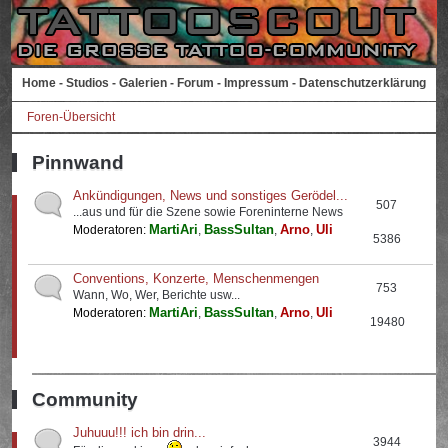
Home
-
Studios
-
Galerien
-
Forum
-
Impressum
-
Datenschutzerklärung
Foren-Übersicht
Pinnwand
Ankündigungen, News und sonstiges Gerödel...
507
...aus und für die Szene sowie Foreninterne News
MartiAri
BassSultan
Arno
Uli
Moderatoren:
,
,
,
5386
Conventions, Konzerte, Menschenmengen
753
Wann, Wo, Wer, Berichte usw...
MartiAri
BassSultan
Arno
Uli
Moderatoren:
,
,
,
19480
Community
Juhuuu!!! ich bin drin...
3944