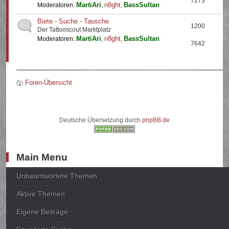
7273
MartiAri
n8ght
BassSultan
Moderatoren:
,
,
Biete - Suche - Tausche
1200
Der Tattooscout Marktplatz
MartiAri
n8ght
BassSultan
Moderatoren:
,
,
7642
Foren-Übersicht
Deutsche Übersetzung durch
phpBB.de
Main Menu
Unbeantwortete Themen
Aktive Themen
Eigene Beiträge