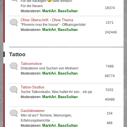
Für die nackigen
oder einfach:
Für die Neuen
18374
MartiAri
BassSultan
Moderatoren:
,
Ohne Überschrift - Ohne Thema
1571
"Phoenix roxx the house" - Offtopicgerödel
MartiAri
BassSultan
Moderatoren:
,
242449
Tattoo
Tattoomotive
7488
Diskutieren und Suchen von Motiven!
MartiAri
BassSultan
Moderatoren:
,
68774
Tattoo-Studios
5331
Suche Tattoostudio, Was haltet ihr von... etc.pp
MartiAri
BassSultan
Moderatoren:
,
40486
Gasttätowierer
154
Wer ist wo? Termine, Meinungen,
Erfahrungsberichte….
486
MartiAri
BassSultan
Moderatoren:
,