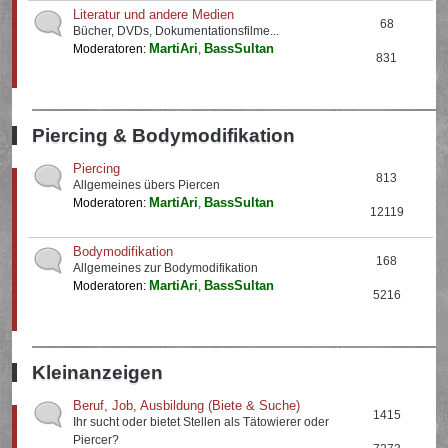
Literatur und andere Medien
68
Bücher, DVDs, Dokumentationsfilme...
MartiAri
BassSultan
Moderatoren:
,
831
Piercing & Bodymodifikation
Piercing
813
Allgemeines übers Piercen
MartiAri
BassSultan
Moderatoren:
,
12119
Bodymodifikation
168
Allgemeines zur Bodymodifikation
MartiAri
BassSultan
Moderatoren:
,
5216
Kleinanzeigen
Beruf, Job, Ausbildung (Biete & Suche)
1415
Ihr sucht oder bietet Stellen als Tätowierer oder
Piercer?