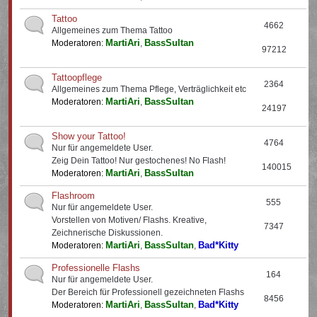
Tattoo
4662
Allgemeines zum Thema Tattoo
MartiAri
BassSultan
Moderatoren:
,
97212
Tattoopflege
2364
Allgemeines zum Thema Pflege, Verträglichkeit etc
MartiAri
BassSultan
Moderatoren:
,
24197
Show your Tattoo!
4764
Nur für angemeldete User.
Zeig Dein Tattoo! Nur gestochenes! No Flash!
140015
MartiAri
BassSultan
Moderatoren:
,
Flashroom
555
Nur für angemeldete User.
Vorstellen von Motiven/ Flashs. Kreative,
7347
Zeichnerische Diskussionen.
MartiAri
BassSultan
Bad*Kitty
Moderatoren:
,
,
Professionelle Flashs
164
Nur für angemeldete User.
Der Bereich für Professionell gezeichneten Flashs
8456
MartiAri
BassSultan
Bad*Kitty
Moderatoren:
,
,