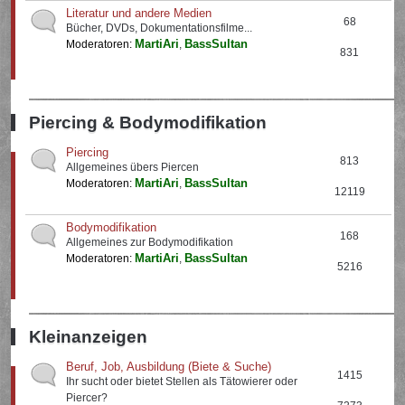
Literatur und andere Medien
68
Bücher, DVDs, Dokumentationsfilme...
MartiAri
BassSultan
Moderatoren:
,
831
Piercing & Bodymodifikation
Piercing
813
Allgemeines übers Piercen
MartiAri
BassSultan
Moderatoren:
,
12119
Bodymodifikation
168
Allgemeines zur Bodymodifikation
MartiAri
BassSultan
Moderatoren:
,
5216
Kleinanzeigen
Beruf, Job, Ausbildung (Biete & Suche)
1415
Ihr sucht oder bietet Stellen als Tätowierer oder
Piercer?