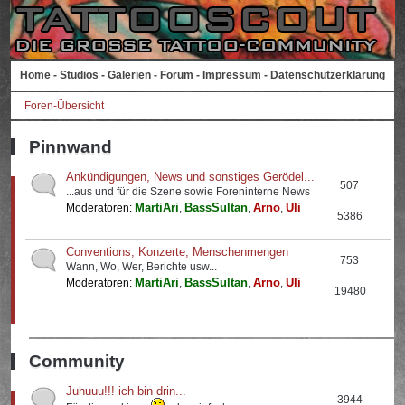
Home
-
Studios
-
Galerien
-
Forum
-
Impressum
-
Datenschutzerklärung
Foren-Übersicht
Pinnwand
Ankündigungen, News und sonstiges Gerödel...
507
...aus und für die Szene sowie Foreninterne News
MartiAri
BassSultan
Arno
Uli
Moderatoren:
,
,
,
5386
Conventions, Konzerte, Menschenmengen
753
Wann, Wo, Wer, Berichte usw...
MartiAri
BassSultan
Arno
Uli
Moderatoren:
,
,
,
19480
Community
Juhuuu!!! ich bin drin...
3944