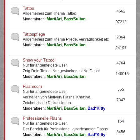
Tattoo
4662
Allgemeines zum Thema Tattoo
MartiAri
BassSultan
Moderatoren:
,
97212
Tattoopflege
2364
Allgemeines zum Thema Pflege, Verträglichkeit etc
MartiAri
BassSultan
Moderatoren:
,
24197
Show your Tattoo!
4764
Nur für angemeldete User.
Zeig Dein Tattoo! Nur gestochenes! No Flash!
140015
MartiAri
BassSultan
Moderatoren:
,
Flashroom
555
Nur für angemeldete User.
Vorstellen von Motiven/ Flashs. Kreative,
7347
Zeichnerische Diskussionen.
MartiAri
BassSultan
Bad*Kitty
Moderatoren:
,
,
Professionelle Flashs
164
Nur für angemeldete User.
Der Bereich für Professionell gezeichneten Flashs
8456
MartiAri
BassSultan
Bad*Kitty
Moderatoren:
,
,