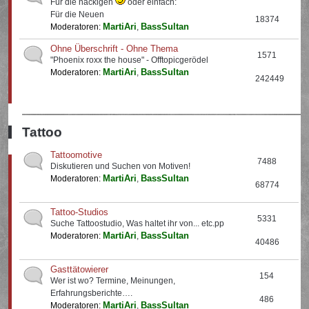
Für die nackigen
oder einfach:
Für die Neuen
18374
MartiAri
BassSultan
Moderatoren:
,
Ohne Überschrift - Ohne Thema
1571
"Phoenix roxx the house" - Offtopicgerödel
MartiAri
BassSultan
Moderatoren:
,
242449
Tattoo
Tattoomotive
7488
Diskutieren und Suchen von Motiven!
MartiAri
BassSultan
Moderatoren:
,
68774
Tattoo-Studios
5331
Suche Tattoostudio, Was haltet ihr von... etc.pp
MartiAri
BassSultan
Moderatoren:
,
40486
Gasttätowierer
154
Wer ist wo? Termine, Meinungen,
Erfahrungsberichte….
486
MartiAri
BassSultan
Moderatoren:
,