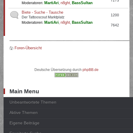
7273
MartiAri
n8ght
BassSultan
Moderatoren:
,
,
Biete - Suche - Tausche
1200
Der Tattooscout Marktplatz
MartiAri
n8ght
BassSultan
Moderatoren:
,
,
7642
Foren-Übersicht
Deutsche Übersetzung durch
phpBB.de
Main Menu
Unbeantwortete Themen
Aktive Themen
Eigene Beiträge