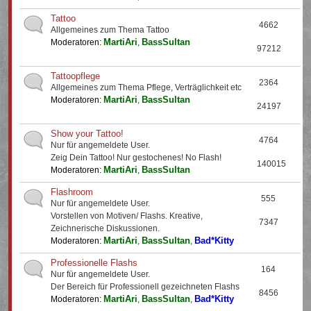
Tattoo
4662
Allgemeines zum Thema Tattoo
MartiAri
BassSultan
Moderatoren:
,
97212
Tattoopflege
2364
Allgemeines zum Thema Pflege, Verträglichkeit etc
MartiAri
BassSultan
Moderatoren:
,
24197
Show your Tattoo!
4764
Nur für angemeldete User.
Zeig Dein Tattoo! Nur gestochenes! No Flash!
140015
MartiAri
BassSultan
Moderatoren:
,
Flashroom
555
Nur für angemeldete User.
Vorstellen von Motiven/ Flashs. Kreative,
7347
Zeichnerische Diskussionen.
MartiAri
BassSultan
Bad*Kitty
Moderatoren:
,
,
Professionelle Flashs
164
Nur für angemeldete User.
Der Bereich für Professionell gezeichneten Flashs
8456
MartiAri
BassSultan
Bad*Kitty
Moderatoren:
,
,