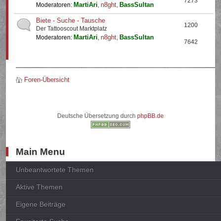
7273
MartiAri
n8ght
BassSultan
Moderatoren:
,
,
Biete - Suche - Tausche
1200
Der Tattooscout Marktplatz
MartiAri
n8ght
BassSultan
Moderatoren:
,
,
7642
Foren-Übersicht
Deutsche Übersetzung durch
phpBB.de
Main Menu
Unbeantwortete Themen
Aktive Themen
Eigene Beiträge