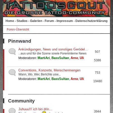
Home
-
Studios
-
Galerien
-
Forum
-
Impressum
-
Datenschutzerklärung
Foren-Übersicht
Pinnwand
Ankündigungen, News und sonstiges Gerödel...
507
...aus und für die Szene sowie Foreninterne News
MartiAri
BassSultan
Arno
Uli
Moderatoren:
,
,
,
5386
Conventions, Konzerte, Menschenmengen
753
Wann, Wo, Wer, Berichte usw...
MartiAri
BassSultan
Arno
Uli
Moderatoren:
,
,
,
19480
Community
Juhuuu!!! ich bin drin...
3944