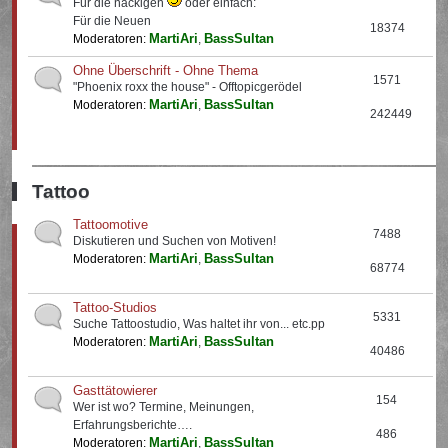
Für die nackigen
oder einfach:
Für die Neuen
18374
MartiAri
BassSultan
Moderatoren:
,
Ohne Überschrift - Ohne Thema
1571
"Phoenix roxx the house" - Offtopicgerödel
MartiAri
BassSultan
Moderatoren:
,
242449
Tattoo
Tattoomotive
7488
Diskutieren und Suchen von Motiven!
MartiAri
BassSultan
Moderatoren:
,
68774
Tattoo-Studios
5331
Suche Tattoostudio, Was haltet ihr von... etc.pp
MartiAri
BassSultan
Moderatoren:
,
40486
Gasttätowierer
154
Wer ist wo? Termine, Meinungen,
Erfahrungsberichte….
486
MartiAri
BassSultan
Moderatoren:
,