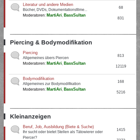
Literatur und andere Medien
68
Bücher, DVDs, Dokumentationsfilme...
MartiAri
BassSultan
Moderatoren:
,
831
Piercing & Bodymodifikation
Piercing
813
Allgemeines übers Piercen
MartiAri
BassSultan
Moderatoren:
,
12119
Bodymodifikation
168
Allgemeines zur Bodymodifikation
MartiAri
BassSultan
Moderatoren:
,
5216
Kleinanzeigen
Beruf, Job, Ausbildung (Biete & Suche)
1415
Ihr sucht oder bietet Stellen als Tätowierer oder
Piercer?