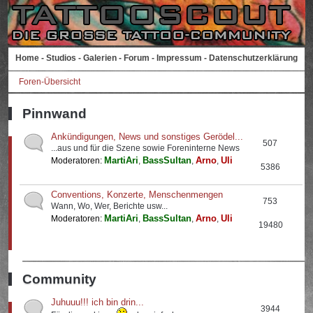
Home
-
Studios
-
Galerien
-
Forum
-
Impressum
-
Datenschutzerklärung
Foren-Übersicht
Pinnwand
Ankündigungen, News und sonstiges Gerödel...
507
...aus und für die Szene sowie Foreninterne News
MartiAri
BassSultan
Arno
Uli
Moderatoren:
,
,
,
5386
Conventions, Konzerte, Menschenmengen
753
Wann, Wo, Wer, Berichte usw...
MartiAri
BassSultan
Arno
Uli
Moderatoren:
,
,
,
19480
Community
Juhuuu!!! ich bin drin...
3944