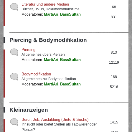
Literatur und andere Medien
68
Bücher, DVDs, Dokumentationsfilme...
MartiAri
BassSultan
Moderatoren:
,
831
Piercing & Bodymodifikation
Piercing
813
Allgemeines übers Piercen
MartiAri
BassSultan
Moderatoren:
,
12119
Bodymodifikation
168
Allgemeines zur Bodymodifikation
MartiAri
BassSultan
Moderatoren:
,
5216
Kleinanzeigen
Beruf, Job, Ausbildung (Biete & Suche)
1415
Ihr sucht oder bietet Stellen als Tätowierer oder
Piercer?