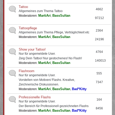
Tattoo
4662
Allgemeines zum Thema Tattoo
MartiAri
BassSultan
Moderatoren:
,
97212
Tattoopflege
2364
Allgemeines zum Thema Pflege, Verträglichkeit etc
MartiAri
BassSultan
Moderatoren:
,
24196
Show your Tattoo!
4764
Nur für angemeldete User.
Zeig Dein Tattoo! Nur gestochenes! No Flash!
140013
MartiAri
BassSultan
Moderatoren:
,
Flashroom
555
Nur für angemeldete User.
Vorstellen von Motiven/ Flashs. Kreative,
7347
Zeichnerische Diskussionen.
MartiAri
BassSultan
Bad*Kitty
Moderatoren:
,
,
Professionelle Flashs
164
Nur für angemeldete User.
Der Bereich für Professionell gezeichneten Flashs
8456
MartiAri
BassSultan
Bad*Kitty
Moderatoren:
,
,