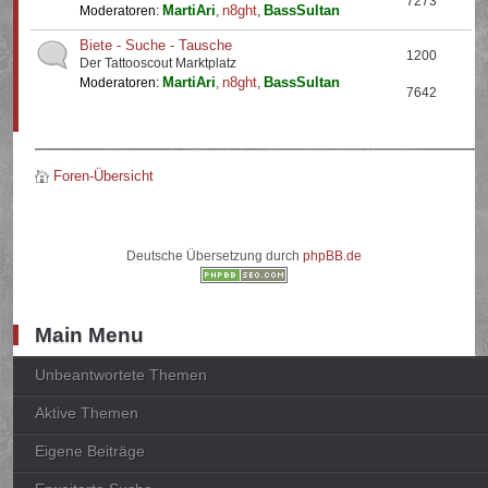
7273
MartiAri
n8ght
BassSultan
Moderatoren:
,
,
Biete - Suche - Tausche
1200
Der Tattooscout Marktplatz
MartiAri
n8ght
BassSultan
Moderatoren:
,
,
7642
Foren-Übersicht
Deutsche Übersetzung durch
phpBB.de
Main Menu
Unbeantwortete Themen
Aktive Themen
Eigene Beiträge