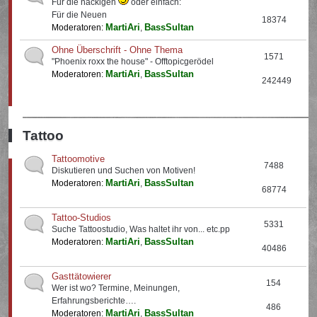
Für die nackigen
oder einfach:
Für die Neuen
18374
MartiAri
BassSultan
Moderatoren:
,
Ohne Überschrift - Ohne Thema
1571
"Phoenix roxx the house" - Offtopicgerödel
MartiAri
BassSultan
Moderatoren:
,
242449
Tattoo
Tattoomotive
7488
Diskutieren und Suchen von Motiven!
MartiAri
BassSultan
Moderatoren:
,
68774
Tattoo-Studios
5331
Suche Tattoostudio, Was haltet ihr von... etc.pp
MartiAri
BassSultan
Moderatoren:
,
40486
Gasttätowierer
154
Wer ist wo? Termine, Meinungen,
Erfahrungsberichte….
486
MartiAri
BassSultan
Moderatoren:
,