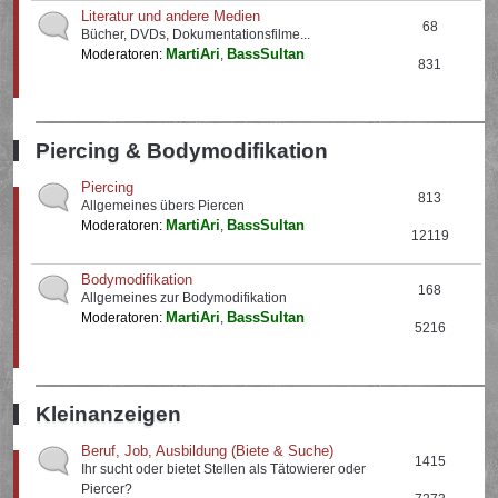
Literatur und andere Medien
68
Bücher, DVDs, Dokumentationsfilme...
MartiAri
BassSultan
Moderatoren:
,
831
Piercing & Bodymodifikation
Piercing
813
Allgemeines übers Piercen
MartiAri
BassSultan
Moderatoren:
,
12119
Bodymodifikation
168
Allgemeines zur Bodymodifikation
MartiAri
BassSultan
Moderatoren:
,
5216
Kleinanzeigen
Beruf, Job, Ausbildung (Biete & Suche)
1415
Ihr sucht oder bietet Stellen als Tätowierer oder
Piercer?