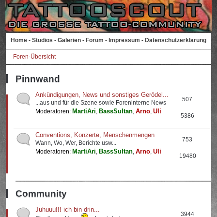
Home
-
Studios
-
Galerien
-
Forum
-
Impressum
-
Datenschutzerklärung
Foren-Übersicht
Pinnwand
Ankündigungen, News und sonstiges Gerödel...
507
...aus und für die Szene sowie Foreninterne News
MartiAri
BassSultan
Arno
Uli
Moderatoren:
,
,
,
5386
Conventions, Konzerte, Menschenmengen
753
Wann, Wo, Wer, Berichte usw...
MartiAri
BassSultan
Arno
Uli
Moderatoren:
,
,
,
19480
Community
Juhuuu!!! ich bin drin...
3944