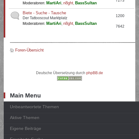
7273
MartiAri
n8ght
BassSultan
Moderatoren:
,
,
Biete - Suche - Tausche
1200
Der Tattooscout Marktplatz
MartiAri
n8ght
BassSultan
Moderatoren:
,
,
7642
Foren-Übersicht
Deutsche Übersetzung durch
phpBB.de
Main Menu
Unbeantwortete Themen
Aktive Themen
Eigene Beiträge