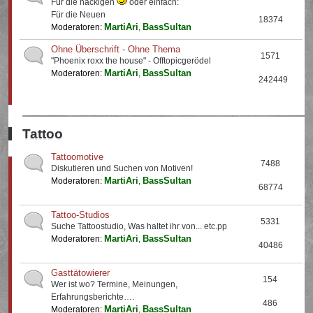
Für die nackigen
oder einfach:
Für die Neuen
18374
MartiAri
BassSultan
Moderatoren:
,
Ohne Überschrift - Ohne Thema
1571
"Phoenix roxx the house" - Offtopicgerödel
MartiAri
BassSultan
Moderatoren:
,
242449
Tattoo
Tattoomotive
7488
Diskutieren und Suchen von Motiven!
MartiAri
BassSultan
Moderatoren:
,
68774
Tattoo-Studios
5331
Suche Tattoostudio, Was haltet ihr von... etc.pp
MartiAri
BassSultan
Moderatoren:
,
40486
Gasttätowierer
154
Wer ist wo? Termine, Meinungen,
Erfahrungsberichte….
486
MartiAri
BassSultan
Moderatoren:
,