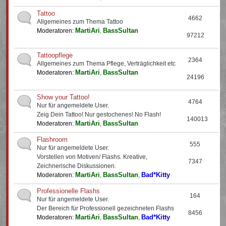
Tattoo
4662
Allgemeines zum Thema Tattoo
MartiAri
BassSultan
Moderatoren:
,
97212
Tattoopflege
2364
Allgemeines zum Thema Pflege, Verträglichkeit etc
MartiAri
BassSultan
Moderatoren:
,
24196
Show your Tattoo!
4764
Nur für angemeldete User.
Zeig Dein Tattoo! Nur gestochenes! No Flash!
140013
MartiAri
BassSultan
Moderatoren:
,
Flashroom
555
Nur für angemeldete User.
Vorstellen von Motiven/ Flashs. Kreative,
7347
Zeichnerische Diskussionen.
MartiAri
BassSultan
Bad*Kitty
Moderatoren:
,
,
Professionelle Flashs
164
Nur für angemeldete User.
Der Bereich für Professionell gezeichneten Flashs
8456
MartiAri
BassSultan
Bad*Kitty
Moderatoren:
,
,