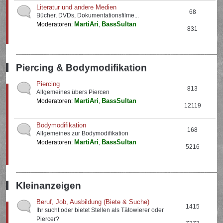
Literatur und andere Medien
68
Bücher, DVDs, Dokumentationsfilme...
MartiAri
BassSultan
Moderatoren:
,
831
Piercing & Bodymodifikation
Piercing
813
Allgemeines übers Piercen
MartiAri
BassSultan
Moderatoren:
,
12119
Bodymodifikation
168
Allgemeines zur Bodymodifikation
MartiAri
BassSultan
Moderatoren:
,
5216
Kleinanzeigen
Beruf, Job, Ausbildung (Biete & Suche)
1415
Ihr sucht oder bietet Stellen als Tätowierer oder
Piercer?