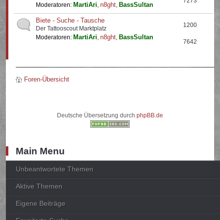
7273
MartiAri
n8ght
BassSultan
Moderatoren:
,
,
Biete - Suche - Tausche
1200
Der Tattooscout Marktplatz
MartiAri
n8ght
BassSultan
Moderatoren:
,
,
7642
Foren-Übersicht
Deutsche Übersetzung durch
phpBB.de
Main Menu
Unbeantwortete Themen
Aktive Themen
Eigene Beiträge