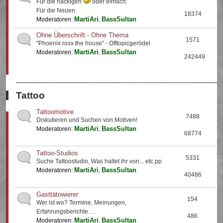
Für die nackigen
oder einfach:
Für die Neuen
18374
MartiAri
BassSultan
Moderatoren:
,
Ohne Überschrift - Ohne Thema
1571
"Phoenix roxx the house" - Offtopicgerödel
MartiAri
BassSultan
Moderatoren:
,
242449
Tattoo
Tattoomotive
7488
Diskutieren und Suchen von Motiven!
MartiAri
BassSultan
Moderatoren:
,
68774
Tattoo-Studios
5331
Suche Tattoostudio, Was haltet ihr von... etc.pp
MartiAri
BassSultan
Moderatoren:
,
40486
Gasttätowierer
154
Wer ist wo? Termine, Meinungen,
Erfahrungsberichte….
486
MartiAri
BassSultan
Moderatoren:
,