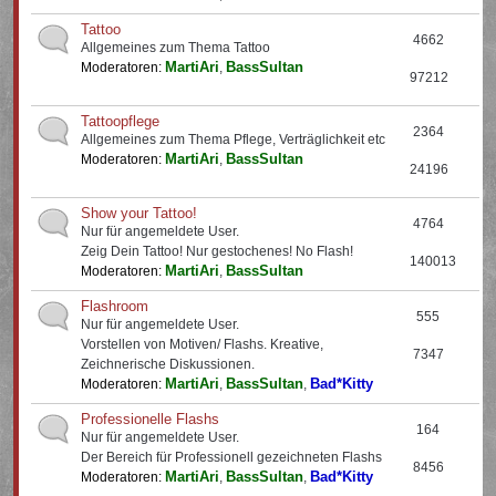
Tattoo
4662
Allgemeines zum Thema Tattoo
MartiAri
BassSultan
Moderatoren:
,
97212
Tattoopflege
2364
Allgemeines zum Thema Pflege, Verträglichkeit etc
MartiAri
BassSultan
Moderatoren:
,
24196
Show your Tattoo!
4764
Nur für angemeldete User.
Zeig Dein Tattoo! Nur gestochenes! No Flash!
140013
MartiAri
BassSultan
Moderatoren:
,
Flashroom
555
Nur für angemeldete User.
Vorstellen von Motiven/ Flashs. Kreative,
7347
Zeichnerische Diskussionen.
MartiAri
BassSultan
Bad*Kitty
Moderatoren:
,
,
Professionelle Flashs
164
Nur für angemeldete User.
Der Bereich für Professionell gezeichneten Flashs
8456
MartiAri
BassSultan
Bad*Kitty
Moderatoren:
,
,