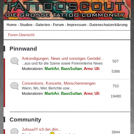
Home
-
Studios
-
Galerien
-
Forum
-
Impressum
-
Datenschutzerklärung
Foren-Übersicht
Pinnwand
Ankündigungen, News und sonstiges Gerödel...
507
...aus und für die Szene sowie Foreninterne News
MartiAri
BassSultan
Arno
Uli
Moderatoren:
,
,
,
5386
Conventions, Konzerte, Menschenmengen
753
Wann, Wo, Wer, Berichte usw...
MartiAri
BassSultan
Arno
Uli
Moderatoren:
,
,
,
19480
Community
Juhuuu!!! ich bin drin...
3944