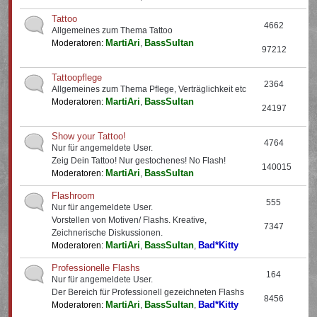
Tattoo
4662
Allgemeines zum Thema Tattoo
MartiAri
BassSultan
Moderatoren:
,
97212
Tattoopflege
2364
Allgemeines zum Thema Pflege, Verträglichkeit etc
MartiAri
BassSultan
Moderatoren:
,
24197
Show your Tattoo!
4764
Nur für angemeldete User.
Zeig Dein Tattoo! Nur gestochenes! No Flash!
140015
MartiAri
BassSultan
Moderatoren:
,
Flashroom
555
Nur für angemeldete User.
Vorstellen von Motiven/ Flashs. Kreative,
7347
Zeichnerische Diskussionen.
MartiAri
BassSultan
Bad*Kitty
Moderatoren:
,
,
Professionelle Flashs
164
Nur für angemeldete User.
Der Bereich für Professionell gezeichneten Flashs
8456
MartiAri
BassSultan
Bad*Kitty
Moderatoren:
,
,