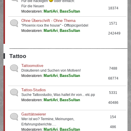
Für die nackigen
oder einfach:
Für die Neuen
18374
MartiAri
BassSultan
Moderatoren:
,
Ohne Überschrift - Ohne Thema
1571
"Phoenix roxx the house" - Offtopicgerödel
MartiAri
BassSultan
Moderatoren:
,
242449
Tattoo
Tattoomotive
7488
Diskutieren und Suchen von Motiven!
MartiAri
BassSultan
Moderatoren:
,
68774
Tattoo-Studios
5331
Suche Tattoostudio, Was haltet ihr von... etc.pp
MartiAri
BassSultan
Moderatoren:
,
40486
Gasttätowierer
154
Wer ist wo? Termine, Meinungen,
Erfahrungsberichte….
486
MartiAri
BassSultan
Moderatoren:
,