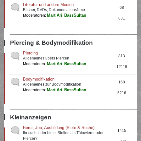
Literatur und andere Medien
68
Bücher, DVDs, Dokumentationsfilme...
MartiAri
BassSultan
Moderatoren:
,
831
Piercing & Bodymodifikation
Piercing
813
Allgemeines übers Piercen
MartiAri
BassSultan
Moderatoren:
,
12119
Bodymodifikation
168
Allgemeines zur Bodymodifikation
MartiAri
BassSultan
Moderatoren:
,
5216
Kleinanzeigen
Beruf, Job, Ausbildung (Biete & Suche)
1415
Ihr sucht oder bietet Stellen als Tätowierer oder
Piercer?