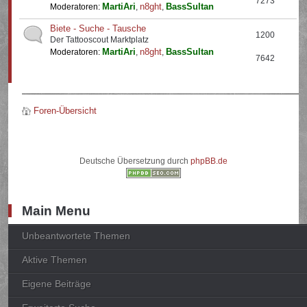
7273
MartiAri
n8ght
BassSultan
Moderatoren:
,
,
Biete - Suche - Tausche
1200
Der Tattooscout Marktplatz
MartiAri
n8ght
BassSultan
Moderatoren:
,
,
7642
Foren-Übersicht
Deutsche Übersetzung durch
phpBB.de
Main Menu
Unbeantwortete Themen
Aktive Themen
Eigene Beiträge