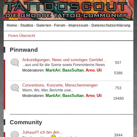
Home
-
Studios
-
Galerien
-
Forum
-
Impressum
-
Datenschutzerklärung
Foren-Übersicht
Pinnwand
Ankündigungen, News und sonstiges Gerödel...
507
...aus und für die Szene sowie Foreninterne News
MartiAri
BassSultan
Arno
Uli
Moderatoren:
,
,
,
5386
Conventions, Konzerte, Menschenmengen
753
Wann, Wo, Wer, Berichte usw...
MartiAri
BassSultan
Arno
Uli
Moderatoren:
,
,
,
19480
Community
Juhuuu!!! ich bin drin...
3944