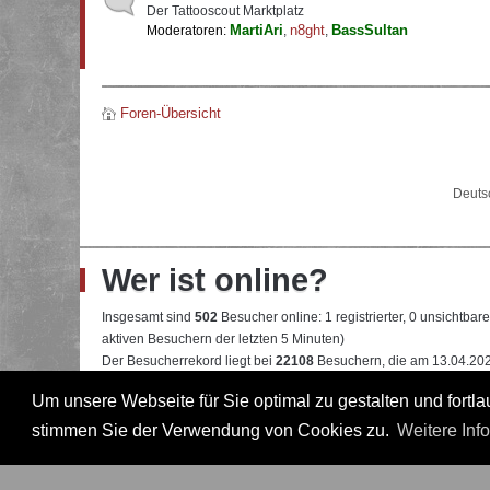
Der Tattooscout Marktplatz
MartiAri
n8ght
BassSultan
Moderatoren:
,
,
Foren-Übersicht
Deuts
Wer ist online?
Insgesamt sind
502
Besucher online: 1 registrierter, 0 unsichtba
aktiven Besuchern der letzten 5 Minuten)
Der Besucherrekord liegt bei
22108
Besuchern, die am 13.04.2026
Um unsere Webseite für Sie optimal zu gestalten und fort
Mitglieder:
Google [Bot]
Legende:
Administrator
,
Moderator
,
Professional
,
Professional in
stimmen Sie der Verwendung von Cookies zu.
Weitere Inf