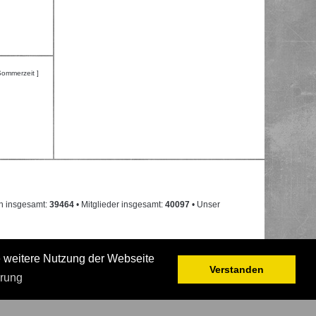
Sommerzeit ]
n insgesamt:
39464
• Mitglieder insgesamt:
40097
• Unser
e weitere Nutzung der Webseite
Verstanden
ärung