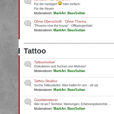
Für die nackigen
oder einfach:
Für die Neuen
MartiAri
BassSultan
Moderatoren:
,
Ohne Überschrift - Ohne Thema
"Phoenix roxx the house" - Offtopicgerödel
MartiAri
BassSultan
Moderatoren:
,
Tattoo
Tattoomotive
Diskutieren und Suchen von Motiven!
MartiAri
BassSultan
Moderatoren:
,
Tattoo-Studios
Suche Tattoostudio, Was haltet ihr von... etc.pp
MartiAri
BassSultan
Moderatoren:
,
Gasttätowierer
Wer ist wo? Termine, Meinungen, Erfahrungsberichte….
MartiAri
BassSultan
Moderatoren:
,