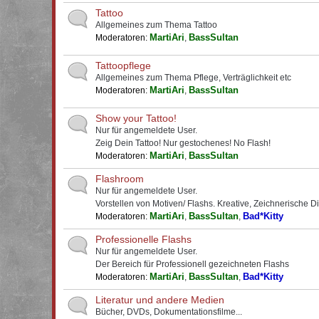
Tattoo
Allgemeines zum Thema Tattoo
MartiAri
BassSultan
Moderatoren:
,
Tattoopflege
Allgemeines zum Thema Pflege, Verträglichkeit etc
MartiAri
BassSultan
Moderatoren:
,
Show your Tattoo!
Nur für angemeldete User.
Zeig Dein Tattoo! Nur gestochenes! No Flash!
MartiAri
BassSultan
Moderatoren:
,
Flashroom
Nur für angemeldete User.
Vorstellen von Motiven/ Flashs. Kreative, Zeichnerische D
MartiAri
BassSultan
Bad*Kitty
Moderatoren:
,
,
Professionelle Flashs
Nur für angemeldete User.
Der Bereich für Professionell gezeichneten Flashs
MartiAri
BassSultan
Bad*Kitty
Moderatoren:
,
,
Literatur und andere Medien
Bücher, DVDs, Dokumentationsfilme...