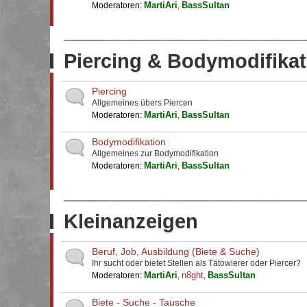
MartiAri
BassSultan
Moderatoren:
,
Piercing & Bodymodifikat
Piercing
Allgemeines übers Piercen
MartiAri
BassSultan
Moderatoren:
,
Bodymodifikation
Allgemeines zur Bodymodifikation
MartiAri
BassSultan
Moderatoren:
,
Kleinanzeigen
Beruf, Job, Ausbildung (Biete & Suche)
Ihr sucht oder bietet Stellen als Tätowierer oder Piercer?
MartiAri
n8ght
BassSultan
Moderatoren:
,
,
Biete - Suche - Tausche