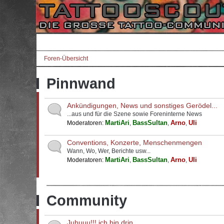
Foren-Übersicht
Pinnwand
Ankündigungen, News und sonstiges Gerödel...
...aus und für die Szene sowie Foreninterne News
MartiAri
BassSultan
Arno
Uli
Moderatoren:
,
,
,
Conventions, Konzerte, Menschenmengen
Wann, Wo, Wer, Berichte usw...
MartiAri
BassSultan
Arno
Uli
Moderatoren:
,
,
,
Community
Juhuuu!!! ich bin drin...