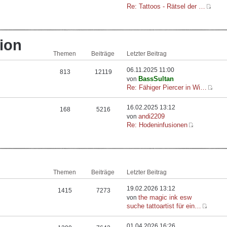
Re: Tattoos - Rätsel der …
ion
Themen
Beiträge
Letzter Beitrag
06.11.2025 11:00
813
12119
BassSultan
von
Re: Fähiger Piercer in Wi…
16.02.2025 13:12
168
5216
andi2209
von
Re: Hodeninfusionen
Themen
Beiträge
Letzter Beitrag
19.02.2026 13:12
1415
7273
the magic ink esw
von
suche tattoartist für ein…
01.04.2026 16:26