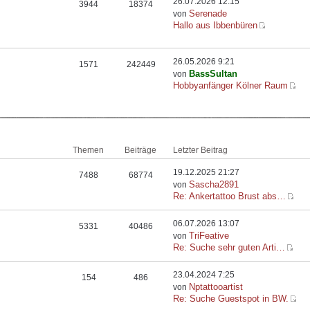
26.07.2026 12:15
3944
18374
Serenade
von
Hallo aus Ibbenbüren
26.05.2026 9:21
1571
242449
BassSultan
von
Hobbyanfänger Kölner Raum
Themen
Beiträge
Letzter Beitrag
19.12.2025 21:27
7488
68774
Sascha2891
von
Re: Ankertattoo Brust abs…
06.07.2026 13:07
5331
40486
TriFeative
von
Re: Suche sehr guten Arti…
23.04.2024 7:25
154
486
Nptattooartist
von
Re: Suche Guestspot in BW.