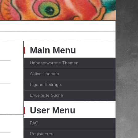
Main Menu
Unbeantwortete Themen
Aktive Themen
Eigene Beiträge
Erweiterte Suche
User Menu
FAQ
Registrieren