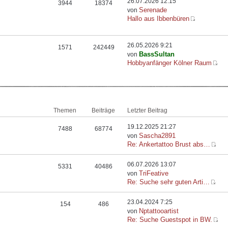
26.07.2026 12:15
3944
18374
Serenade
von
Hallo aus Ibbenbüren
26.05.2026 9:21
1571
242449
BassSultan
von
Hobbyanfänger Kölner Raum
Themen
Beiträge
Letzter Beitrag
19.12.2025 21:27
7488
68774
Sascha2891
von
Re: Ankertattoo Brust abs…
06.07.2026 13:07
5331
40486
TriFeative
von
Re: Suche sehr guten Arti…
23.04.2024 7:25
154
486
Nptattooartist
von
Re: Suche Guestspot in BW.