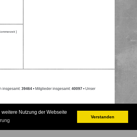
Sommerzeit ]
n insgesamt:
39464
• Mitglieder insgesamt:
40097
• Unser
e weitere Nutzung der Webseite
Verstanden
ärung