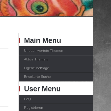
Main Menu
Unbeantwortete Themen
Aktive Themen
Eigene Beiträge
Erweiterte Suche
User Menu
FAQ
Registrieren