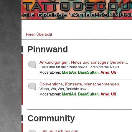
Foren-Übersicht
Pinnwand
Ankündigungen, News und sonstiges Gerödel...
...aus und für die Szene sowie Foreninterne News
MartiAri
BassSultan
Arno
Uli
Moderatoren:
,
,
,
Conventions, Konzerte, Menschenmengen
Wann, Wo, Wer, Berichte usw...
MartiAri
BassSultan
Arno
Uli
Moderatoren:
,
,
,
Community
Juhuuu!!! ich bin drin...