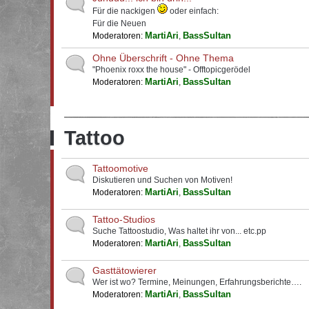
Für die nackigen
oder einfach:
Für die Neuen
MartiAri
BassSultan
Moderatoren:
,
Ohne Überschrift - Ohne Thema
"Phoenix roxx the house" - Offtopicgerödel
MartiAri
BassSultan
Moderatoren:
,
Tattoo
Tattoomotive
Diskutieren und Suchen von Motiven!
MartiAri
BassSultan
Moderatoren:
,
Tattoo-Studios
Suche Tattoostudio, Was haltet ihr von... etc.pp
MartiAri
BassSultan
Moderatoren:
,
Gasttätowierer
Wer ist wo? Termine, Meinungen, Erfahrungsberichte….
MartiAri
BassSultan
Moderatoren:
,