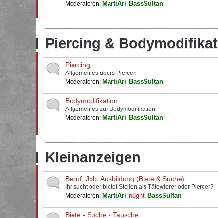
MartiAri
BassSultan
Moderatoren:
,
Piercing & Bodymodifikat
Piercing
Allgemeines übers Piercen
MartiAri
BassSultan
Moderatoren:
,
Bodymodifikation
Allgemeines zur Bodymodifikation
MartiAri
BassSultan
Moderatoren:
,
Kleinanzeigen
Beruf, Job, Ausbildung (Biete & Suche)
Ihr sucht oder bietet Stellen als Tätowierer oder Piercer?
MartiAri
n8ght
BassSultan
Moderatoren:
,
,
Biete - Suche - Tausche