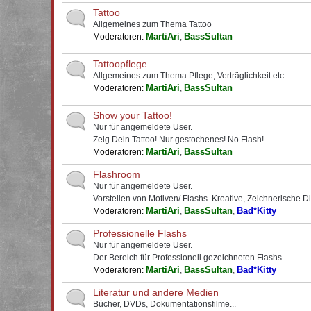
Tattoo
Allgemeines zum Thema Tattoo
MartiAri
BassSultan
Moderatoren:
,
Tattoopflege
Allgemeines zum Thema Pflege, Verträglichkeit etc
MartiAri
BassSultan
Moderatoren:
,
Show your Tattoo!
Nur für angemeldete User.
Zeig Dein Tattoo! Nur gestochenes! No Flash!
MartiAri
BassSultan
Moderatoren:
,
Flashroom
Nur für angemeldete User.
Vorstellen von Motiven/ Flashs. Kreative, Zeichnerische D
MartiAri
BassSultan
Bad*Kitty
Moderatoren:
,
,
Professionelle Flashs
Nur für angemeldete User.
Der Bereich für Professionell gezeichneten Flashs
MartiAri
BassSultan
Bad*Kitty
Moderatoren:
,
,
Literatur und andere Medien
Bücher, DVDs, Dokumentationsfilme...