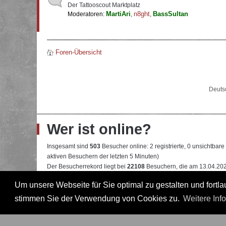
Der Tattooscout Marktplatz
MartiAri
n8ght
BassSultan
Moderatoren:
,
,
Foren-Übersicht
Deuts
Wer ist online?
Insgesamt sind
503
Besucher online: 2 registrierte, 0 unsichtbar
aktiven Besuchern der letzten 5 Minuten)
Der Besucherrekord liegt bei
22108
Besuchern, die am 13.04.2026
Um unsere Webseite für Sie optimal zu gestalten und fort
Mitglieder:
Google [Bot]
,
Majestic-12 [Bot]
Legende:
Administrator
,
Moderator
,
Professional
,
Professional in
stimmen Sie der Verwendung von Cookies zu.
Weitere Inf