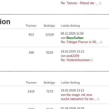
Re: Tattoos - Rätsel der …
ion
Themen
Beiträge
Letzter Beitrag
06.11.2025 11:00
813
12119
BassSultan
von
Re: Fähiger Piercer in Wi…
16.02.2025 13:12
168
5216
andi2209
von
Re: Hodeninfusionen
Themen
Beiträge
Letzter Beitrag
19.02.2026 13:12
1415
7273
the magic ink esw
von
suche tattoartist für ein…
01.04.2026 16:26