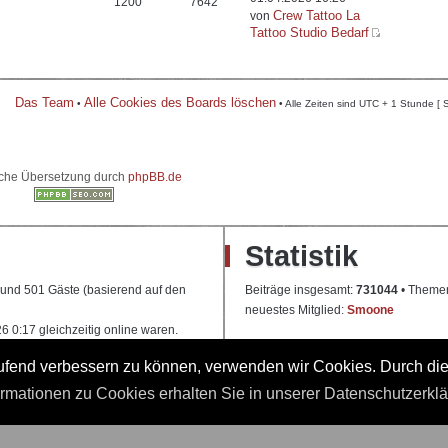
1200
7642
Crew Tattoo La
von
Tattoo Studio Bedarf
Das Team
Alle Cookies des Boards löschen
•
• Alle Zeiten sind UTC + 1 Stunde [ 
che Übersetzung durch
phpBB.de
Statistik
e und 501 Gäste (basierend auf den
Beiträge insgesamt:
731044
• Theme
neuestes Mitglied:
Smoone
 0:17 gleichzeitig online waren.
laufend verbessern zu können, verwenden wir Cookies. Durch di
 Ausbildung
ormationen zu Cookies erhalten Sie in unserer Datenschutzerkl