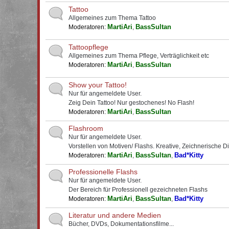
Tattoo
Allgemeines zum Thema Tattoo
MartiAri
BassSultan
Moderatoren:
,
Tattoopflege
Allgemeines zum Thema Pflege, Verträglichkeit etc
MartiAri
BassSultan
Moderatoren:
,
Show your Tattoo!
Nur für angemeldete User.
Zeig Dein Tattoo! Nur gestochenes! No Flash!
MartiAri
BassSultan
Moderatoren:
,
Flashroom
Nur für angemeldete User.
Vorstellen von Motiven/ Flashs. Kreative, Zeichnerische D
MartiAri
BassSultan
Bad*Kitty
Moderatoren:
,
,
Professionelle Flashs
Nur für angemeldete User.
Der Bereich für Professionell gezeichneten Flashs
MartiAri
BassSultan
Bad*Kitty
Moderatoren:
,
,
Literatur und andere Medien
Bücher, DVDs, Dokumentationsfilme...