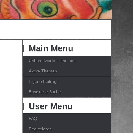
Main Menu
Unbeantwortete Themen
Aktive Themen
Eigene Beiträge
Erweiterte Suche
User Menu
FAQ
Registrieren