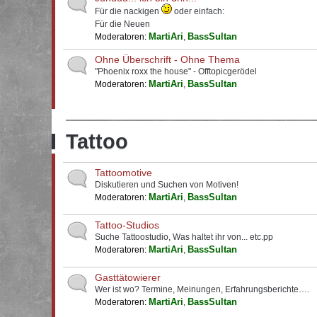
Für die nackigen
oder einfach:
Für die Neuen
MartiAri
BassSultan
Moderatoren:
,
Ohne Überschrift - Ohne Thema
"Phoenix roxx the house" - Offtopicgerödel
MartiAri
BassSultan
Moderatoren:
,
Tattoo
Tattoomotive
Diskutieren und Suchen von Motiven!
MartiAri
BassSultan
Moderatoren:
,
Tattoo-Studios
Suche Tattoostudio, Was haltet ihr von... etc.pp
MartiAri
BassSultan
Moderatoren:
,
Gasttätowierer
Wer ist wo? Termine, Meinungen, Erfahrungsberichte….
MartiAri
BassSultan
Moderatoren:
,