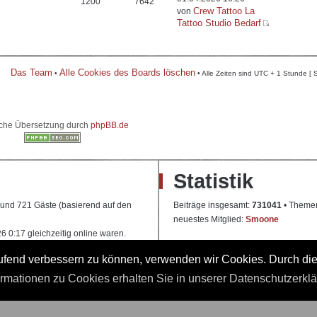
1200
7642
Crew Tattoo La
von
Tattoo Studio Bedarf
Das Team
Alle Cookies des Boards löschen
•
• Alle Zeiten sind UTC + 1 Stunde [ 
che Übersetzung durch
phpBB.de
Statistik
e und 721 Gäste (basierend auf den
Beiträge insgesamt:
731041
• Theme
neuestes Mitglied:
Smoone
 0:17 gleichzeitig online waren.
laufend verbessern zu können, verwenden wir Cookies. Durch di
t]
 Ausbildung
ormationen zu Cookies erhalten Sie in unserer Datenschutzerkl