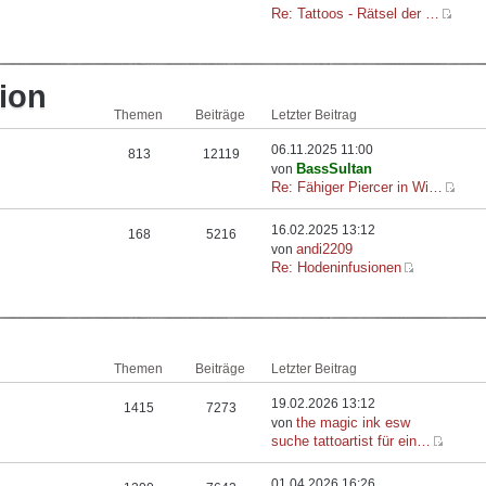
Re: Tattoos - Rätsel der …
ion
Themen
Beiträge
Letzter Beitrag
06.11.2025 11:00
813
12119
BassSultan
von
Re: Fähiger Piercer in Wi…
16.02.2025 13:12
168
5216
andi2209
von
Re: Hodeninfusionen
Themen
Beiträge
Letzter Beitrag
19.02.2026 13:12
1415
7273
the magic ink esw
von
suche tattoartist für ein…
01.04.2026 16:26