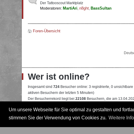
Der Tattooscout Marktplatz
MartiAri
n8ght
BassSultan
Moderatoren:
,
,
Foren-Übersicht
Deuts
Wer ist online?
Insgesamt sind
724
Besucher online: 3 registrierte, 0 unsichtbar
aktiven Besuchern der letzten 5 Minuten)
Der Besucherrekord liegt bei
22108
Besuchern, die am 13.04.2026
Um unsere Webseite für Sie optimal zu gestalten und fort
Mitglieder:
Google [Bot]
,
Google Adsense [Bot]
,
Majestic-12 [Bo
Legende:
Administrator
,
Moderator
,
Professional
,
Professional in
stimmen Sie der Verwendung von Cookies zu.
Weitere Inf