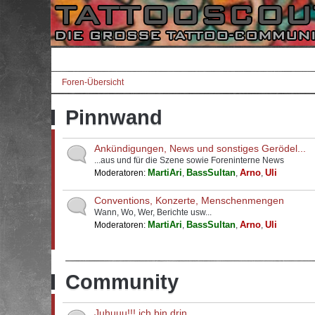
Foren-Übersicht
Pinnwand
Ankündigungen, News und sonstiges Gerödel...
...aus und für die Szene sowie Foreninterne News
MartiAri
BassSultan
Arno
Uli
Moderatoren:
,
,
,
Conventions, Konzerte, Menschenmengen
Wann, Wo, Wer, Berichte usw...
MartiAri
BassSultan
Arno
Uli
Moderatoren:
,
,
,
Community
Juhuuu!!! ich bin drin...