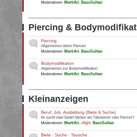
MartiAri
BassSultan
Moderatoren:
,
Piercing & Bodymodifikat
Piercing
Allgemeines übers Piercen
MartiAri
BassSultan
Moderatoren:
,
Bodymodifikation
Allgemeines zur Bodymodifikation
MartiAri
BassSultan
Moderatoren:
,
Kleinanzeigen
Beruf, Job, Ausbildung (Biete & Suche)
Ihr sucht oder bietet Stellen als Tätowierer oder Piercer?
MartiAri
n8ght
BassSultan
Moderatoren:
,
,
Biete - Suche - Tausche