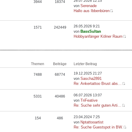
26.07.2026 12:15
3944
18374
Serenade
von
Hallo aus Ibbenbüren
26.05.2026 9:21
1571
242449
BassSultan
von
Hobbyanfänger Kölner Raum
Themen
Beiträge
Letzter Beitrag
19.12.2025 21:27
7488
68774
Sascha2891
von
Re: Ankertattoo Brust abs…
06.07.2026 13:07
5331
40486
TriFeative
von
Re: Suche sehr guten Arti…
23.04.2024 7:25
154
486
Nptattooartist
von
Re: Suche Guestspot in BW.