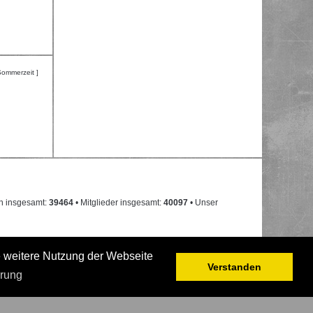
Sommerzeit ]
n insgesamt:
39464
• Mitglieder insgesamt:
40097
• Unser
e weitere Nutzung der Webseite
Verstanden
ärung